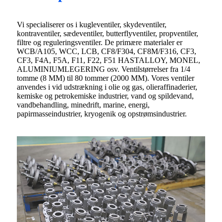
Vi specialiserer os i kugleventiler, skydeventiler,
kontraventiler, sædeventiler, butterflyventiler, propventiler,
filtre og reguleringsventiler. De primære materialer er
WCB/A105, WCC, LCB, CF8/F304, CF8M/F316, CF3,
CF3, F4A, F5A, F11, F22, F51 HASTALLOY, MONEL,
ALUMINIUMLEGERING osv. Ventilstørrelser fra 1/4
tomme (8 MM) til 80 tommer (2000 MM). Vores ventiler
anvendes i vid udstrækning i olie og gas, olieraffinaderier,
kemiske og petrokemiske industrier, vand og spildevand,
vandbehandling, minedrift, marine, energi,
papirmasseindustrier, kryogenik og opstrømsindustrier.