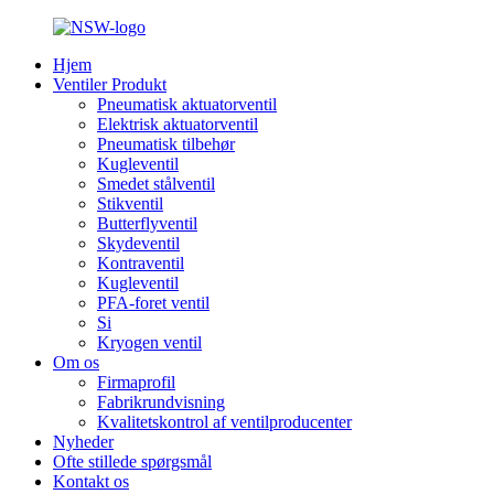
Hjem
Ventiler Produkt
Pneumatisk aktuatorventil
Elektrisk aktuatorventil
Pneumatisk tilbehør
Kugleventil
Smedet stålventil
Stikventil
Butterflyventil
Skydeventil
Kontraventil
Kugleventil
PFA-foret ventil
Si
Kryogen ventil
Om os
Firmaprofil
Fabrikrundvisning
Kvalitetskontrol af ventilproducenter
Nyheder
Ofte stillede spørgsmål
Kontakt os