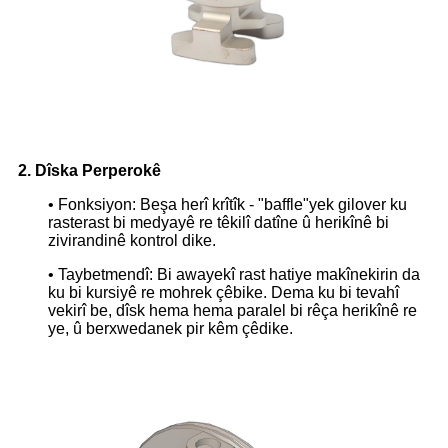
2. Dîska Perperokê
• Fonksiyon: Beşa herî krîtîk - "baffle"yek gilover ku
rasterast bi medyayê re têkilî datîne û herikînê bi
zivirandinê kontrol dike.
• Taybetmendî: Bi awayekî rast hatiye makînekirin da
ku bi kursiyê re mohrek çêbike. Dema ku bi tevahî
vekirî be, dîsk hema hema paralel bi rêça herikînê re
ye, û berxwedanek pir kêm çêdike.