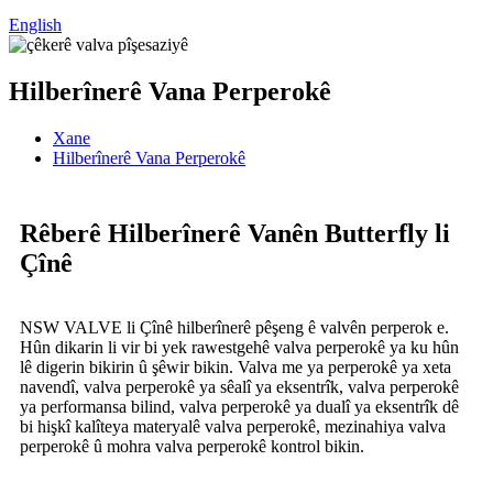
English
Hilberînerê Vana Perperokê
Xane
Hilberînerê Vana Perperokê
Rêberê Hilberînerê Vanên Butterfly li
Çînê
NSW VALVE li Çînê hilberînerê pêşeng ê valvên perperok e.
Hûn dikarin li vir bi yek rawestgehê valva perperokê ya ku hûn
lê digerin bikirin û şêwir bikin. Valva me ya perperokê ya xeta
navendî, valva perperokê ya sêalî ya eksentrîk, valva perperokê
ya performansa bilind, valva perperokê ya dualî ya eksentrîk dê
bi hişkî kalîteya materyalê valva perperokê, mezinahiya valva
perperokê û mohra valva perperokê kontrol bikin.