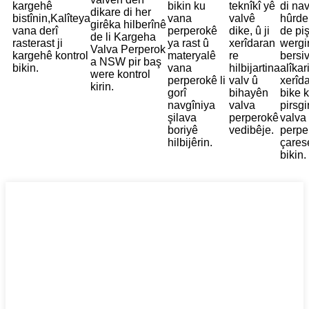
kargehê
bikin ku
teknîkî yê
di na
dikare di her
bistînin,
Kalîteya
vana
valvê
hûrd
girêka hilberînê
vana derî
perperokê
dike, û ji
de piş
de li Kargeha
rasterast ji
ya rast û
xerîdaran
wergir
Valva Perperok
kargehê kontrol
materyalê
re
bersi
a NSW pir baş
bikin.
vana
hilbijartina
alîkar
were kontrol
perperokê li
valv û
xerîd
kirin.
gorî
bihayên
bike 
navgîniya
valva
pirsg
şilava
perperokê
valva
boriyê
vedibêje.
perpe
hilbijêrin.
çares
bikin.