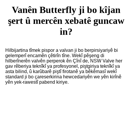
Vanên Butterfly ji bo kîjan
şert û mercên xebatê guncaw
in?
Hilbijartina tîmek pispor a valvan ji bo berpirsiyariyê bi
gelemperî encamên çêtirîn tîne. Wekî pêşeng di
hilberînerên valvên perperok ên Çînî de, NSW Valve her
gav rêberiya teknîkî ya profesyonel, piştgiriya teknîkî ya
asta bilind, û karûbarê piştî firotanê ya bêkêmasî wekî
standard ji bo çareserkirina hewcedariyên we yên kirînê
yên yek-rawestî pabend kiriye.
Vantên perperokî bi berfirehî têne bikar anîn, bi taybetî di
warên cûrbecûr ên pîşesaziyê de, di nav de pergalên
kontrolê di pîşesaziyên petrol, kîmyewî, metalurjî,
dermankirina avê, hêza elektrîkê, germî û yên din de.
Vantên perperokî ji bo kontrolkirin an qutkirina cûrbecûr
medyayên şile, wek av, gaz, petrol, buhar û hwd. guncan