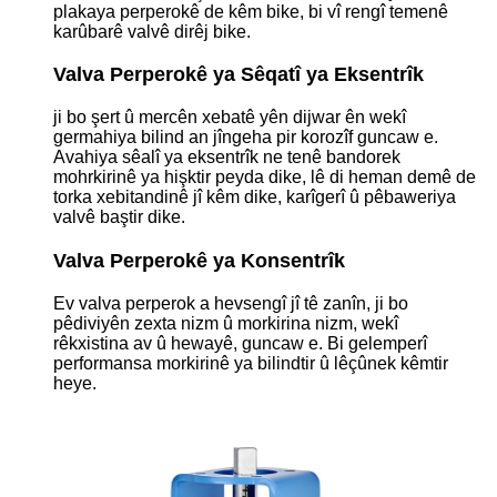
plakaya perperokê de kêm bike, bi vî rengî temenê
karûbarê valvê dirêj bike.
Valva Perperokê ya Sêqatî ya Eksentrîk
ji bo şert û mercên xebatê yên dijwar ên wekî
germahiya bilind an jîngeha pir korozîf guncaw e.
Avahiya sêalî ya eksentrîk ne tenê bandorek
mohrkirinê ya hişktir peyda dike, lê di heman demê de
torka xebitandinê jî kêm dike, karîgerî û pêbaweriya
valvê baştir dike.
Valva Perperokê ya Konsentrîk
Ev valva perperok a hevsengî jî tê zanîn, ji bo
pêdiviyên zexta nizm û morkirina nizm, wekî
rêkxistina av û hewayê, guncaw e. Bi gelemperî
performansa morkirinê ya bilindtir û lêçûnek kêmtir
heye.