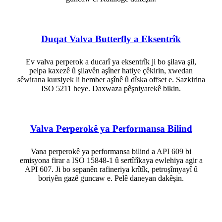
Duqat Valva Butterfly a Eksentrîk
Ev valva perperok a ducarî ya eksentrîk ji bo şilava şil,
pelpa kaxezê û şilavên aşîner hatiye çêkirin, xwedan
sêwirana kursiyek li hember aşînê û dîska offset e. Sazkirina
ISO 5211 heye. Daxwaza pêşniyarekê bikin.
Valva Perperokê ya Performansa Bilind
Vana perperokê ya performansa bilind a API 609 bi
emisyona firar a ISO 15848‑1 û sertîfîkaya ewlehiya agir a
API 607. Ji bo sepanên rafineriya krîtîk, petroşîmyayî û
boriyên gazê guncaw e. Pelê daneyan dakêşin.