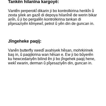
Tankên hilanîna kargoyê:
Vantên perperokî dikarin ji bo kontrolkirina herikîn û
zexta şilek an gazê di depoya hilanînê de werin bikar
anîn, û ji bo pergalên kontrolkirina tankan di
pîşesaziyên kîmyewî, petrol û yên din de guncan in.
Jîngeheke paqij:
Vanên butterfly xwedî avahiyek hêsan, mohrkirinek
baş in, û paqijkirina wan hêsan e. Ew ji bo bûyerên
ku hewcedariyên bilind ên ji bo jîngehek paqij hene,
wekî xwarin, derman û pîşesaziyên din, guncan in.
Çima Hilberînerê Vana
Perperokê Hilbijêrin - NSW -
Kargeheke Çînê