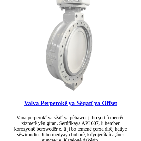
Valva Perperokê ya Sêqatî ya Offset
Vana perperokî ya sêalî ya pêbawer ji bo şert û mercên
xizmetê yên giran. Sertîfîkaya API 607, li hember
korozyonê berxwedêr e, û ji bo temenê çerxa dirêj hatiye
sêwirandin. Ji bo medyaya buharê, krîyojenîk û aşîner
guncaw e. Katalogê dakêşin.