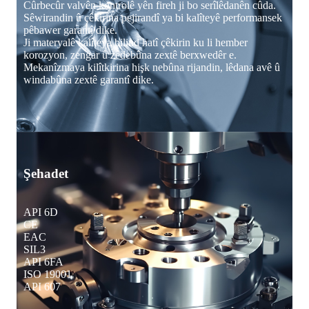
Cûrbecûr valvên kontrolê yên fireh ji bo serîlêdanên cûda.
Sêwirandin û çêkirina pejirandî ya bi kalîteyê performansek
pêbawer garantî dike.
Ji materyalê kalîteya bilind hatî çêkirin ku li hember
korozyon, zengar û zêdebûna zextê berxwedêr e.
Mekanîzmaya kilîtkirina hişk nebûna rijandin, lêdana avê û
windabûna zextê garantî dike.
Şehadet
API 6D
CE
EAC
SIL3
API 6FA
ISO 19001
API 607