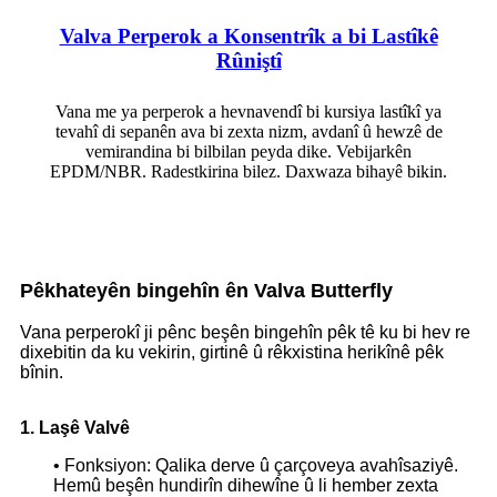
Valva Perperok a Konsentrîk a bi Lastîkê
Rûniştî
Vana me ya perperok a hevnavendî bi kursiya lastîkî ya
tevahî di sepanên ava bi zexta nizm, avdanî û hewzê de
vemirandina bi bilbilan peyda dike. Vebijarkên
EPDM/NBR. Radestkirina bilez. Daxwaza bihayê bikin.
Pêkhateyên bingehîn ên Valva Butterfly
Vana perperokî ji pênc beşên bingehîn pêk tê ku bi hev re
dixebitin da ku vekirin, girtinê û rêkxistina herikînê pêk
bînin.
1. Laşê Valvê
• Fonksiyon: Qalika derve û çarçoveya avahîsaziyê.
Hemû beşên hundirîn dihewîne û li hember zexta