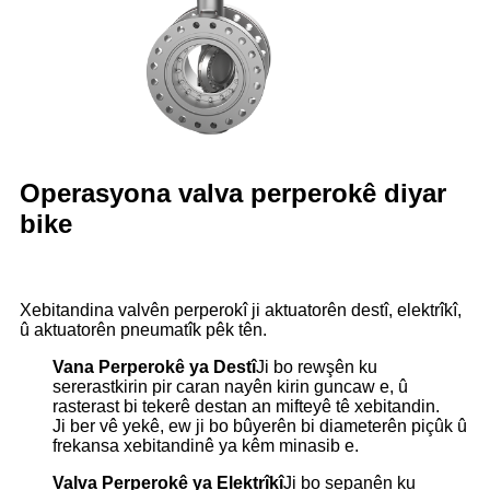
Operasyona valva perperokê diyar
bike
Xebitandina valvên perperokî ji aktuatorên destî, elektrîkî,
û aktuatorên pneumatîk pêk tên.
Vana Perperokê ya Destî
Ji bo rewşên ku
sererastkirin pir caran nayên kirin guncaw e, û
rasterast bi tekerê destan an mifteyê tê xebitandin.
Ji ber vê yekê, ew ji bo bûyerên bi diameterên piçûk û
frekansa xebitandinê ya kêm minasib e.
Valva Perperokê ya Elektrîkî
Ji bo sepanên ku