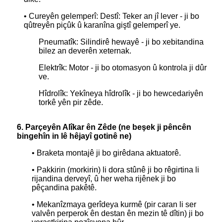
• Cureyên gelemperî: Destî: Teker an jî lever - ji bo
qûtreyên piçûk û karanîna giştî gelemperî ye.
Pneumatîk: Silindirê hewayê - ji bo xebitandina
bilez an deverên xeternak.
Elektrîk: Motor - ji bo otomasyon û kontrola ji dûr
ve.
Hîdrolîk: Yekîneya hîdrolîk - ji bo hewcedariyên
torkê yên pir zêde.
6. Parçeyên Alîkar ên Zêde (ne beşek ji pêncên
bingehîn in lê hêjayî gotinê ne)
• Braketa montajê ji bo girêdana aktuatorê.
• Pakkirin (morkirin) li dora stûnê ji bo rêgirtina li
rijandina derveyî, û her weha rijênek ji bo
pêçandina pakêtê.
• Mekanîzmaya gerîdeya kurmê (pir caran li ser
valvên perperok ên destan ên mezin tê dîtin) ji bo