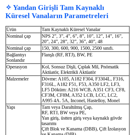
✧ Yandan Girişli Tam Kaynaklı
Küresel Vanaların Parametreleri
Ürün
Tam Kaynaklı Küresel Vanalar
Nominal çap
NPS 2”, 3”, 4”, 6”, 8”, 10”, 12”, 14”, 16”,
20”, 24”, 28”, 32”, 36”, 40”, 48
Nominal çap
150, 300, 600, 900, 1500, 2500 sınıfı.
Bağlantıyı
Flanşlı (RF, RTJ), BW, PE
Sonlandır
Operasyon
Kol, Sonsuz Dişli, Çıplak Mil, Pnömatik
Aktüatör, Elektrikli Aktüatör
Malzemeler
Dövme: A105, A182 F304, F3304L, F316,
F316L, A182 F51, F53, A350 LF2, LF3,
LF5 Döküm: A216 WCB, A351 CF3, CF8,
CF3M, CF8M, A352 LCB, LCC, LC2,
A995 4A. 5A, Inconel, Hastelloy, Monel
Yapı
Tam veya Daraltılmış Çap,
RF, RTJ, BW veya PE,
Yan giriş, üstten giriş veya kaynaklı gövde
tasarımı
Çift Blok ve Kanama (DBB), Çift İzolasyon
ve Kanama (DIB)