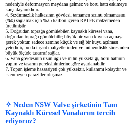
nedeniyle deformasyon meydana gelmez ve boru hattı eskimeye
karşı dayanıklıdır.
4. Sızdırmazlık halkasının gövdesi, tamamen sızıntı olmamasını
(%0) sağlamak için %25 karbon içeren RPTFE malzemeden
üretilmiştir.
5. Doğrudan toprağa gömülebilen kaynaklı küresel vana,
doğrudan toprağa gömülebilir; büyük bir vana kuyusu açmaya
gerek yoktur, sadece zemine küçük ve sığ bir kuyu açılması
yeterlidir, bu da inşaat maliyetlerinden ve mühendislik süresinden
büyük ölçüde tasarruf sağlar.
6. Vana gövdesinin uzunluğu ve milin yüksekliği, boru hattının
yapım ve tasarım gereksinimlerine göre ayarlanabilir.
7. Topun işleme hassasiyeti çok yüksektir, kullanımı kolaydır ve
istenmeyen parazitler oluşmaz.
✧ Neden NSW Valve şirketinin Tam
Kaynaklı Küresel Vanalarını tercih
ediyoruz?