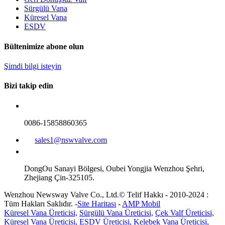
Sürgülü Vana
Küresel Vana
ESDV
Bültenimize abone olun
Şimdi bilgi isteyin
Bizi takip edin
0086-15858860365
sales1@nswvalve.com
DongOu Sanayi Bölgesi, Oubei Yongjia Wenzhou Şehri,
Zhejiang Çin-325105.
Wenzhou Newsway Valve Co., Ltd.© Telif Hakkı - 2010-2024 :
Tüm Hakları Saklıdır. -
Site Haritası
-
AMP Mobil
Küresel Vana Üreticisi,
Sürgülü Vana Üreticisi,
Çek Valf Üreticisi,
Küresel Vana Üreticisi,
ESDV Üreticisi,
Kelebek Vana Üreticisi,