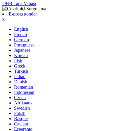
DBB Tapa Vanası
E-posta gönder
x
English
French
German
Portuguese
Japanese
Korean
Irish
Greek
Turkish
Italian
Danish
Romanian
Indonesian
Czech
Afrikaans
Swedish
Polish
Basque
Catalan
Esperanto