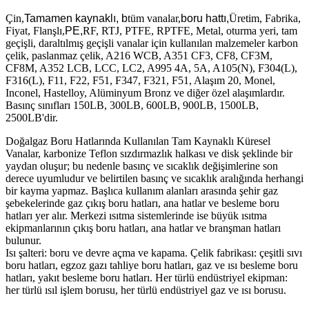
Çin,
Tamamen kaynaklı, b
tüm vanalar,
boru hattı,
Üretim, Fabrika,
Fiyat, Flanşlı,
PE,
RF, RTJ, PTFE, RPTFE, Metal, oturma yeri, tam
geçişli, daraltılmış geçişli vanalar için kullanılan malzemeler karbon
çelik, paslanmaz çelik, A216 WCB, A351 CF3, CF8, CF3M,
CF8M, A352 LCB, LCC, LC2, A995 4A, 5A, A105(N), F304(L),
F316(L), F11, F22, F51, F347, F321, F51, Alaşım 20, Monel,
Inconel, Hastelloy, Alüminyum Bronz ve diğer özel alaşımlardır.
Basınç sınıfları 150LB, 300LB, 600LB, 900LB, 1500LB,
2500LB'dir.
Doğalgaz Boru Hatlarında Kullanılan Tam Kaynaklı Küresel
Vanalar, karbonize Teflon sızdırmazlık halkası ve disk şeklinde bir
yaydan oluşur; bu nedenle basınç ve sıcaklık değişimlerine son
derece uyumludur ve belirtilen basınç ve sıcaklık aralığında herhangi
bir kayma yapmaz. Başlıca kullanım alanları arasında şehir gaz
şebekelerinde gaz çıkış boru hatları, ana hatlar ve besleme boru
hatları yer alır. Merkezi ısıtma sistemlerinde ise büyük ısıtma
ekipmanlarının çıkış boru hatları, ana hatlar ve branşman hatları
bulunur.
Isı şalteri: boru ve devre açma ve kapama. Çelik fabrikası: çeşitli sıvı
boru hatları, egzoz gazı tahliye boru hatları, gaz ve ısı besleme boru
hatları, yakıt besleme boru hatları. Her türlü endüstriyel ekipman:
her türlü ısıl işlem borusu, her türlü endüstriyel gaz ve ısı borusu.