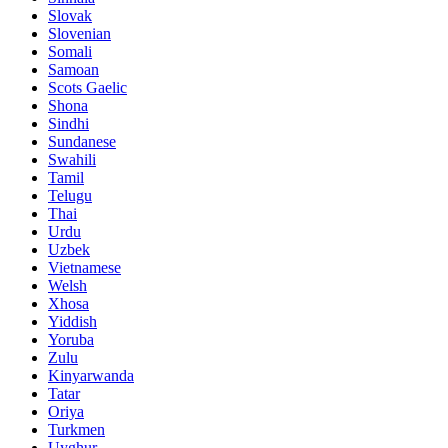
Slovak
Slovenian
Somali
Samoan
Scots Gaelic
Shona
Sindhi
Sundanese
Swahili
Tamil
Telugu
Thai
Urdu
Uzbek
Vietnamese
Welsh
Xhosa
Yiddish
Yoruba
Zulu
Kinyarwanda
Tatar
Oriya
Turkmen
Uyghur