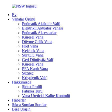
Ev
Vanalar Ürünü
Pnömatik Aktüatör Valfi
Elektrikli Aktüatör Vanası
Pnömatik Aksesuarlar
Küresel Vana
Dövme Çelik Vana
Filet Vana
Kelebek Vana
Sürgülü Vana
Geri Dönüşsüz Valf
Küresel Vana
PFA Kaplı Vana
Süzgeç
Kriyojenik Valf
Hakkımızda
Şirket Profili
Fabrika Turu
Vana Üreticisi Kalite Kontrolü
Haberler
Sıkça Sorulan Sorular
Bize Ulaşın