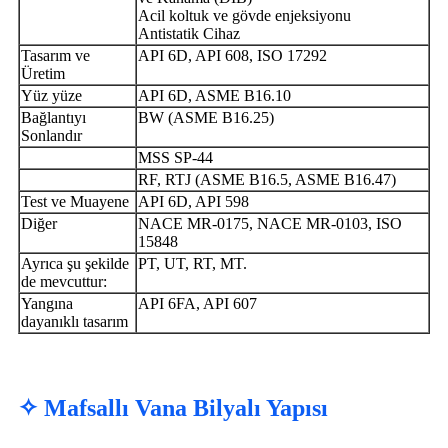
Acil koltuk ve gövde enjeksiyonu
Antistatik Cihaz
Tasarım ve
API 6D, API 608, ISO 17292
Üretim
Yüz yüze
API 6D, ASME B16.10
Bağlantıyı
BW (ASME B16.25)
Sonlandır
MSS SP-44
RF, RTJ (ASME B16.5, ASME B16.47)
Test ve Muayene
API 6D, API 598
Diğer
NACE MR-0175, NACE MR-0103, ISO
15848
Ayrıca şu şekilde
PT, UT, RT, MT.
de mevcuttur:
Yangına
API 6FA, API 607
dayanıklı tasarım
✧ Mafsallı Vana Bilyalı Yapısı