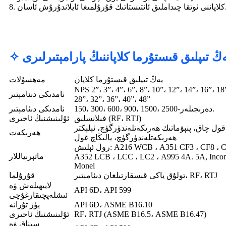
اتىك قۇرۇلمىغا ئايلاندۇرۇش ئاسان.
يەڭ تىپلىق قىستۇرما كلاپاننىڭ پارامېتىرلىرى
يەڭ تىپلىق قىستۇرما كلاپان
مەھسۇلات
NPS 2”، 3”، 4”، 6”، 8”، 10”، 12”، 14”، 16”، 18
نامدىكى دىئامېتىر
28”، 32”، 36”، 40”، 48”
150، 300، 600، 900، 1500، 2500-دەرىجىلەر.
نامدىكى دىئامېتىر
فىلانسلىق (RF، RTJ)
ئۇلىنىشنىڭ ئاخىرى
قول چاق، پنېۋماتىك ھەرىكەتلەندۈرگۈچ، ئېلېكتر
ھەرىكەت
ھەرىكەتلەندۈرگۈچ، يالىڭاچ غول
رول ئېلىش: A216 WCB ، A351 CF3 ، CF8 ، CF3M ، CF8M ،
ماتېرىياللار
A352 LCB ، LCC ، LC2 ، A995 4A. 5A, Incone
Monel
تولۇق ياكى قىسقارتىلغان دىئامېتىر، RF، RTJ
قۇرۇلما
لايىھىلەش ۋە
API 6D، API 599
ئىشلەپچىقارغۇچى
API 6D، ASME B16.10
يۈز تۇرانە
RF، RTJ (ASME B16.5، ASME B16.47)
ئۇلىنىشنىڭ ئاخىرى
سىناق ۋە