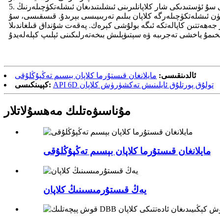
5. بىلىم تەربىيىسى: سېتىشتىن كېيىنكى مۇلازىمەت خادىملىرى سۇ ئۈستىدىكى شار كلاپانلىرىنى ئىشلىتىدىغان ئىشلەتكۈچىلەرنىڭ
ىشلەتكۈچىلەرگە كلاپان بىلىم تەربىيىسى بېرىدۇ. قىسقىسى، سۇ
 جەھەتتىن كاپالەتكە ئىگە بولۇشى كېرەك. پەقەت شۇنداق قىلغاندىلا
ئالدىنقىسى:
مايلانغان قىستۇرما كلاپان بېسىم تەڭپۇڭلۇقى
API 6D تولۇق پورتلۇق ئايلىنىش تەكشۈرۈش كلاپان
كېيىنكىسى:
مۇناسىۋەتلىك مەھسۇلاتلار
مايلانغان قىستۇرما كلاپان بېسىم تەڭپۇڭلۇقى
يەڭ قىستۇرمىسىنىڭ كلاپان