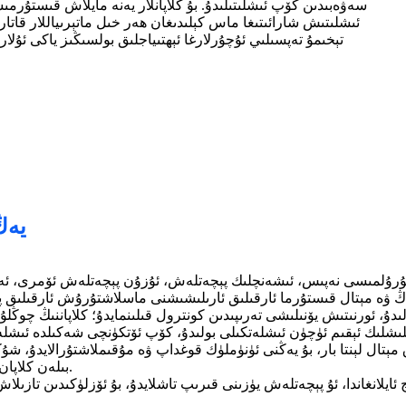
سەۋەبىدىن كۆپ ئىشلىتىلىدۇ. بۇ كلاپانلار يەنە مايلاش قىستۇرم
ئىشلىتىش شارائىتىغا ماس كېلىدىغان ھەر خىل ماتېرىياللار قاتارل
تېخىمۇ تەپسىلىي ئۇچۇرلارغا ئېھتىياجلىق بولسىڭىز ياكى ئۇلا
✧ يە
بىلەن كلاپان گەۋدىسىنىڭ تېگىش يۈزىنى تېخىمۇ ئىشەنچلىك ۋە مۇقىم پېچەتلەيدۇ.