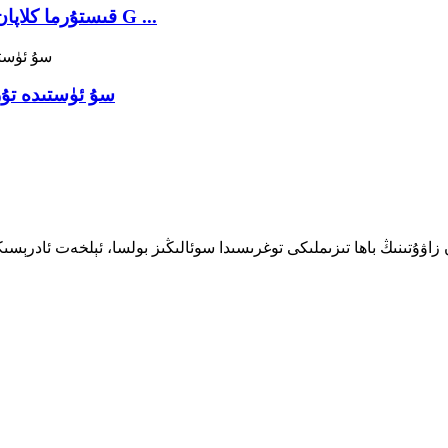
قوش پېچەتلىك DBB قىستۇرما كلاپان ئوربىتى قوش كېڭەيتىش G ...
سۇ ئۈستىدە تۇر