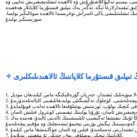
ىسى، بېسىم تەڭپۇڭلاشتۇرۇش ۋە ئالاھىدە ئىشلەپچىقىرىش تەلىپى ۋە
ىق ئىقتىدارلارغا ئىگە. ئەگەر يەڭ تىپلىق قىستۇرما كلاپانلار ھەققىدە
رنىڭ ئىشلىتىلىشى ياكى ئاسراش توغرىسىدا ئالاھىدە سوئالىڭىز بولسا،
سورىسىڭىز بولىدۇ.
ڭ تىپلىق قىستۇرما كلاپاننىڭ ئالاھىدىلىكلىرى
5. يەڭ بىلەن كلاپان گەۋدىسى ئوتتۇرىسىدا ئۆزگىچە 360 گرادۇسلۇق مېتال لېنتا بار، بۇ يەڭنى ئۈنۈملۈك قوغداپ ۋە مۇقىملاشتۇرالايدۇ، شۇڭا ئۇنىڭ تىقىشقا ئەگىشىپ ئايلىنىشىنىڭ ئالدىنى ئالىدۇ، ھەمدە يەڭ
7. كلاپاننىڭ ئىچكى بوشلۇقى يوق، چۈنكى ئۇ مۇھىتنى توپلايدۇ.