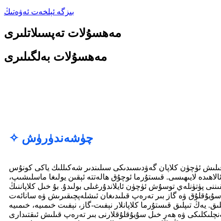
بىزگە ئېلخەت ئەۋەتىڭ
مەھسۇلات تەپسىلاتلىرى
مەھسۇلات بەلگىلىرى
✧ چۈشەندۈرۈش
 قىلىش ئۈچۈن كلاپان گەۋدىسىدىكى سىلىندىر شەكىللىك ياكى كونۇس
الاھىدە لايىھىسى. قىستۇرما ئوچۇق ھالەتتە ئېقىن يولىغا ماسلىشىپ،
ىننى پۈتۈنلەي توسۇش ئۈچۈن ئايلاندۇرغىلى بولىدۇ. بۇ خىل كلاپاننىڭ
ۇيۇقلۇق ۋە گاز بىر تەرەپ قىلىدىغان ئىشلەپچىقىرىش ۋە سانائەت
ق. يەڭ تىپلىق قىستۇرما كلاپانلار نېفىت-گاز، نېفىت خىمىيە، خىمىيە
نچلىكلىكى ۋە ھەر خىل سۇيۇقلۇقلارنى بىر تەرەپ قىلىش ئىقتىدارى