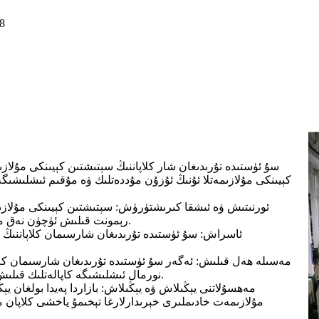
8
سۇ ئۈستىدە تۇرىدىغان شار كلاپاننىڭ سېتىشتىن كېيىنكى مۇلاز
كېيىنكى مۇلازىمەتلا ئۇنىڭ ئۇزۇن مۇددەتلىك ۋە مۇقىم ئىشلىشىگە 
رېمونت قىلىش ئۈچۈن نەق مەيدانغا بېرىپ، ئۇنىڭ مۇقىم ۋە نورمال ئىشلىشىگە كاپالەتلىك قىلىدۇ.
نورمال ئىشلىشىگە كاپالەتلىك قىلىش ئۈچۈن ئەڭ قىسقا ۋاقىت ئىچىدە نەق مەيداندا مەسىلە ھەل قىلىدۇ.
مۇلازىمەت خادىملىرى خېرىدارلارغا تېخىمۇ ياخشى كلاپان