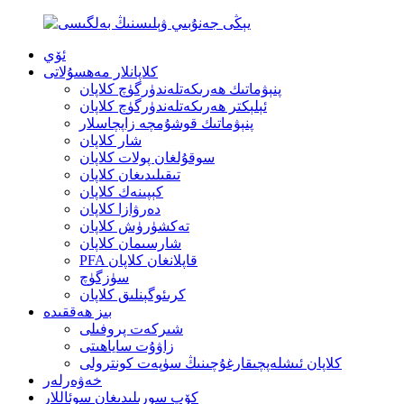
ئۆي
كلاپانلار مەھسۇلاتى
پنېۋماتىك ھەرىكەتلەندۈرگۈچ كلاپان
ئېلېكتر ھەرىكەتلەندۈرگۈچ كلاپان
پنېۋماتىك قوشۇمچە زاپچاسلار
شار كلاپان
سوقۇلغان پولات كلاپان
تىقىلىدىغان كلاپان
كېپىنەك كلاپان
دەرۋازا كلاپان
تەكشۈرۈش كلاپان
شارسىمان كلاپان
PFA قاپلانغان كلاپان
سۈزگۈچ
كرىئوگېنلىق كلاپان
بىز ھەققىدە
شىركەت پروفىلى
زاۋۇت ساياھىتى
كلاپان ئىشلەپچىقارغۇچىنىڭ سۈپەت كونترولى
خەۋەرلەر
كۆپ سورىلىدىغان سوئاللار