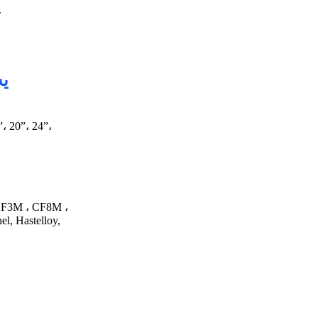
8. كلاپاننى ئوتقا چىداملىق ئانتىست
✧ 
”، 20”، 24”،
l, Hastelloy,