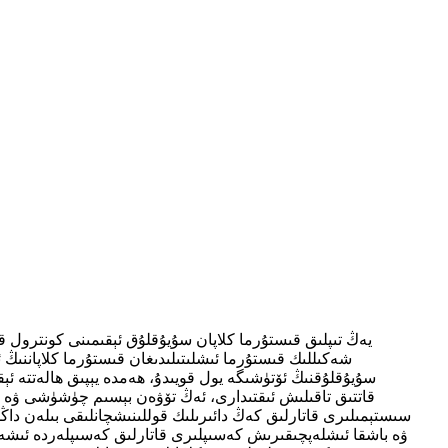
يەڭ تىپلىق قىستۇرما كلاپان سۇيۇقلۇق ئېقىمىنى كونترول
شەكىللىك قىستۇرما ئىشلىتىلىدىغان قىستۇرما كلاپاننىڭ ئ
سۇيۇقلۇقنىڭ ئۆتۈشىگە يول قويىدۇ، ھەمدە يېپىق ھالەتتە ئېق
قاتتىق تاقىلىش ئىقتىدارى، ئەڭ تۆۋەن بېسىم چۈشۈشى ۋە س
سىستېمىلىرى قاتارلىق كەڭ دائىرىلىك قوللىنىشچانلىقى بىلەن داڭلى
ۋە باشقا ئىشلەپچىقىرىش كەسىپلىرى قاتارلىق كەسىپلەردە ئىشە