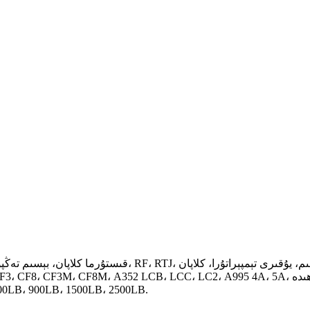
قېتىشمىلارنى ئۆز ئىچىگە ئالىدۇ. بېسىم دەرىجىسى  1500LB، 2500LB