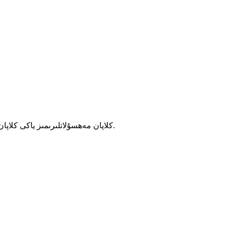
كلاپان مەھسۇلاتلىرىمىز ياكى كلاپان زاۋۇتىنىڭ باھا تىزىملىكى توغرىسىدا سوئالىڭىز بولسا، ئېلخەت ئادرېسىڭىزنى بىزگە قالدۇرۇڭ، بىز 24 سائەت ئىچىدە سىز بىلەن ئالاقىلىشىمىز.