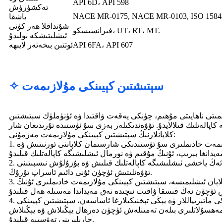
API 6D، API 598
تەكشۈرۈش
NACE MR-0175, NACE MR-0103, ISO 1584
باشقا
شۇنداقلا ھەر كۈنى
فىرانسىسكو، UT، RT، MT.
ئىشلىتىشكە بولىدۇ
API 6FA، API 607
ئوتتىن بىخەتەر لايىھە
✧ سېتىشتىن كېيىنكى مۇلازىمەت
ىمىتى ناھايىتى مۇھىم، چۈنكى پەقەت ۋاقتىدا ۋە ئۈنۈملۈك سېتىشتىن
كاپالەتلىك قىلالايدۇ. تۆۋەندىكىلەر بەزى سۇ ئۈستىدە تۇرىدىغان شار
كلاپانلارنىڭ سېتىشتىن كېيىنكى مۇلازىمەت مەزمۇنى:
1. ئورنىتىش ۋە ئىشقا كىرىشتۈرۈش: سېتىشتىن كېيىنكى مۇلازىمەت خادىملىرى سۇ ئۈستىدىكى شارسىمان كلاپاننى ئورنىتىش ۋە
2. ئاسراش: سۇ ئۈستىدە تۇرىدىغان شارسىمان كلاپاننىڭ ئەڭ ياخشى ئىشلىشىگە كاپالەتلىك قىلىش ۋە بۇزۇلۇش نىسبىتىنى
تۆۋەنلىتىش ئۈچۈن ئۇنى دائىم ئاسراپ تۇرۇڭ.
3. مەسىلە ھەل قىلىش: ئەگەر سۇ ئۈستىدە تۇرىدىغان شارسىمان كلاپان ئىشلىمىسە، سېتىشتىن كېيىنكى مۇلازىمەت خادىملىرى ئۇنىڭ
4. مەھسۇلاتنى يېڭىلاش ۋە يېڭىلاش: بازاردا پەيدا بولغان يېڭى ماتېرىياللار ۋە يېڭى تېخنىكىلارغا ئاساسەن، سېتىشتىن كېيىنكى
 مەھسۇلاتلىرى بىلەن تەمىنلەش ئۈچۈن دەرھال يېڭىلاش ۋە يېڭىلاش
چارىلىرىنى تەۋسىيە قىلىدۇ.