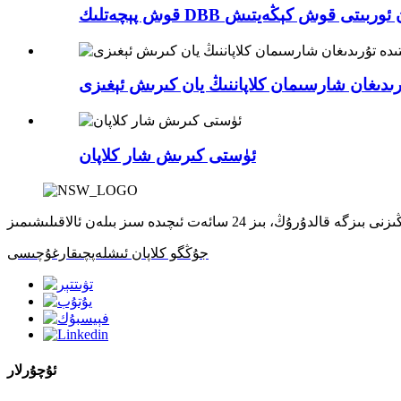
ىدىغان شارسىمان كلاپاننىڭ يان كىرىش ئېغىزى
ئۈستى كىرىش شار كلاپان
جۇڭگو كلاپان ئىشلەپچىقارغۇچىسى
ئۇچۇرلار