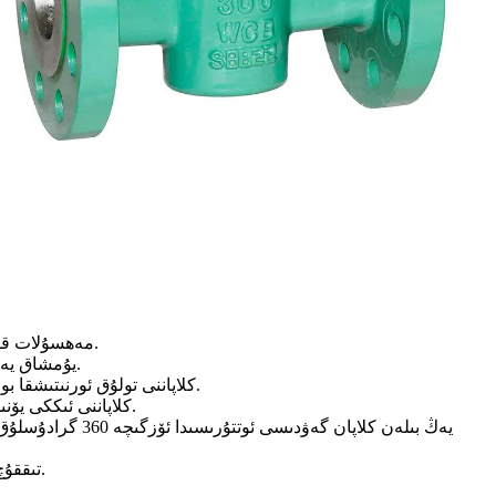
1. مەھسۇلات قۇرۇلمىسى نەپىس، ئىشەنچلىك پېچەتلەش، ئۇزۇن پېچەتلەش ئۆمرى، ئەلا سۈپەتلىك ئىقتىدار، جەريان گۈزەللىكىگە ماس كېلىدىغان مودېل.
2. يۇمشاق يەڭ ۋە مېتال قىستۇرما ئارقىلىق ئارىلىشىشنى ماسلاشتۇرۇش ئارقىلىق پېچەتلەشنى، كۈچلۈك تەڭشىگىلى بولىدىغانلىقىنى كاپالەتلەندۈرىدۇ.
3. كلاپاننى تولۇق ئورنىتىشقا بولىدۇ، ئورنىتىش يۆنىلىشى تەرىپىدىن كونترول قىلىنمايدۇ؛ كلاپاننىڭ چوڭلۇقى كىچىك بولۇپ، ئورنىتىش بوشلۇقىغا ئالاھىدە تەلەپ قويۇلمايدۇ.
4. كلاپاننى ئىككى يۆنىلىشلىك ئېقىم ئۈچۈن ئىشلەتكىلى بولىدۇ، كۆپ ئۆتكۈنچى شەكىلدە ئىشلەپچىقىرىش ئاسان، تۇرۇبا يولىنىڭ ئېقىمىنى كونترول قىلىش ئاسان.
6. تىققۇچ ئايلانغاندا، ئۇ پېچەتلەش يۈزىنى قىرىپ تاشلايدۇ، بۇ ئۆزلۈكىدىن تازىلاش ئىقتىدارىنى تەمىنلەيدۇ، قېلىن ۋە ئاسان چوڭايتىشقا ماس كېلىدۇ.