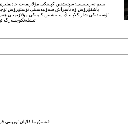
باشقۇرۇش ۋە ئاسراش سەۋىيەسىنى ئۆستۈرۈش ئۈچۈن ئ
ئۈستىدىكى شار كلاپاننىڭ سېتىشتىن كېيىنكى مۇلازىمىتى ھەر
ئىشلەتكۈچىلەرگە تېخىمۇ ياخشى تەجرىبە ۋە سېتىۋېلىش بىخەتەرلىكىنى ئېلىپ كېلەلەيدۇ.