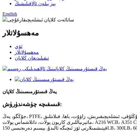
بىز بىلەن ئالاقىلىشىڭ
English
مەھسۇلاتلار
ئۆي
مەھسۇلاتلار
تىقىلىدىغان كلاپان
يەڭ قىستۇرمىسىنىڭ كلاپان
قىسقىچە چۈشەندۈرۈش:
جۇڭگو، يەڭ، PTFE، قىستۇرما كلاپان، بېسىم تەڭپۇڭلۇقى، ئىشلەپچىقىرىش، زاۋۇت، باھا، فىلانتلىق، RF، RTJ، يۇمشاق، ئورۇندۇق، تولۇق تۆشۈك، تۆشۈكنى ئازايتىش، يۇقىرى بېسىم، يۇقىرى تېمپېراتۇرا، كلاپان
ماتېرىياللىرى كاربون پولات، داتلاشماس پولات، A216 WCB، A351 CF3، CF8، CF3M، CF8M، A352 LCB، LCC، LC2، A995 4A، 5A، قېتىشما 20، مونېل، ئىنكونېل، ھاستېللوي، ئاليۇمىن مىس ۋە باشقا ئالاھىدە
150LB، 300LB، 600LB، 900LB،.