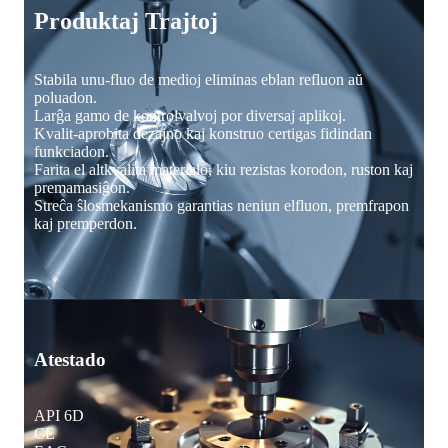
Produktaj Trajtoj
Stabila unu-fluo de medioj eliminas eblan refluon aŭ
poluadon.
Larĝa gamo de kontrolvalvoj por diversaj aplikoj.
Kvalit-aprobita dezajno kaj konstruo certigas fidindan
funkciadon.
Farita el altkvalita materialo, kiu rezistas korodon, ruston kaj
premamasiĝon.
Streĉa ŝlosmekanismo garantias neniun elfluon, premfrapon
kaj premperdon.
Atestado
API 6D
CE