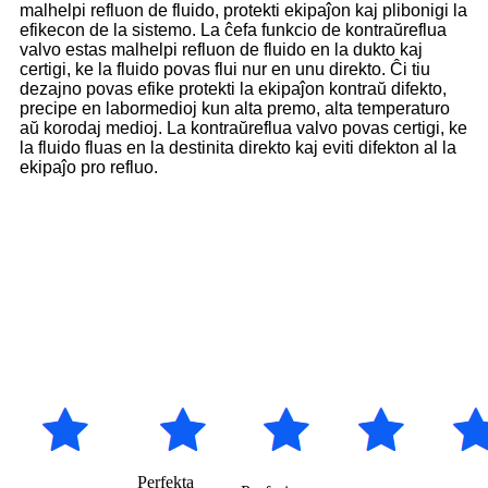
malhelpi refluon de fluido, protekti ekipaĵon kaj plibonigi la
efikecon de la sistemo. La ĉefa funkcio de kontraŭreflua
valvo estas malhelpi refluon de fluido en la dukto kaj
certigi, ke la fluido povas flui nur en unu direkto. Ĉi tiu
dezajno povas efike protekti la ekipaĵon kontraŭ difekto,
precipe en labormedioj kun alta premo, alta temperaturo
aŭ korodaj medioj. La kontraŭreflua valvo povas certigi, ke
la fluido fluas en la destinita direkto kaj eviti difekton al la
ekipaĵo pro refluo.
Kial elekti fabrikiston de
papilia valvo - NSW - ĉina
fabriko
Perfekta