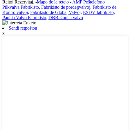
Rajtoj Rezervitaj. -
Mapo de la retejo
-
AMP Poŝtelefono
Pilkvalva Fabrikisto,
Fabrikisto de pordegvalvoj,
Fabrikisto de
Kontrolvalvoj,
Fabrikisto de Globaj Valvoj,
ESDV-fabrikisto,
Papilia Valvo Fabrikisto,
DBB-ŝtopila valvo
Sendi retpoŝton
x