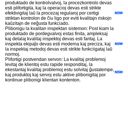
produktado de kontrolvalvoj, la procezkontrolo devas
esti plifortigita, kaj la operacioj devas esti strikte
efektivigitaj laŭ la procezaj regularoj por certigi
striktan kontrolon de ĉiu ligo por eviti kvalitajn riskojn
kaŭzitajn de neĝusta funkciado.
Plibonigu la kvalitan inspektan sistemon: Post kiam la
produktado de pordegvalvoj estas finita, ampleksaj
kaj detalaj kvalitaj inspektoj devas esti faritaj. La
inspekta ekipaĵo devas esti moderna kaj preciza, kaj
la inspektaj metodoj devas esti strikte funkciigataj laŭ
normoj.
Plifortigi postvendan servon: La kvalitaj problemoj
levitaj de klientoj estu rapide responditaj, la
ekestantaj kvalitaj problemoj estu solvitaj ĝustatempe,
kaj produktoj kaj servoj estu aktive plibonigitaj por
kontinue plibonigi klientan kontenton.
Kiuj Estas la Tipoj de
Kontrolvalvoj