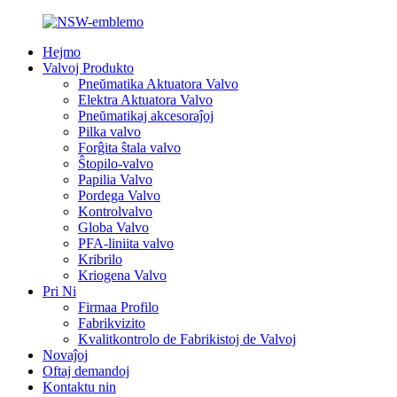
Hejmo
Valvoj Produkto
Pneŭmatika Aktuatora Valvo
Elektra Aktuatora Valvo
Pneŭmatikaj akcesoraĵoj
Pilka valvo
Forĝita ŝtala valvo
Ŝtopilo-valvo
Papilia Valvo
Pordega Valvo
Kontrolvalvo
Globa Valvo
PFA-liniita valvo
Kribrilo
Kriogena Valvo
Pri Ni
Firmaa Profilo
Fabrikvizito
Kvalitkontrolo de Fabrikistoj de Valvoj
Novaĵoj
Oftaj demandoj
Kontaktu nin