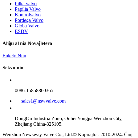
Pilka valvo
Papilia Valvo
Kontrolvalvo
Pordega Valvo
Globa Valvo
ESDV
Aliĝu al nia Novaĵletero
Enketo Nun
Sekvu nin
0086-15858860365
sales1@nswvalve.com
DongOu Industria Zono, Oubei Yongjia Wenzhou City,
Zhejiang China-325105.
Wenzhou Newsway Valve Co., Ltd.© Kopirajto - 2010-2024: Ĉiuj