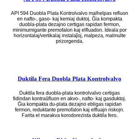
API 594 Duobla Plata Kontrolvalvo malhelpas refluon
en nafto-, gaso- kaj kemiaj duktoj. Ĝia kompakta
duobla-plata dezajno certigas rapidan fermon,
minimumigante premofalon kaj elfluadon. Ideala por
horizontalaj/vertikalaj instalaĵoj, malpeza, malmulte
prizorgenda.
Duktila Fera Duobla Plata Kontrolvalvo
Duktila fera duobla-plata kontrolvalvo certigas
fidindan kontraŭfluon en akvo-, nafto- kaj gasduktoj.
Ĝia kompakta du-plata dezajno ebligas rapidan
fermon, reduktante premofalon kaj elfluajn riskojn.
Farita el marakva korodorezista duktila fero.