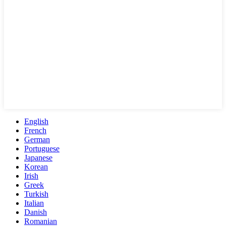
English
French
German
Portuguese
Japanese
Korean
Irish
Greek
Turkish
Italian
Danish
Romanian