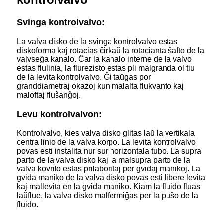
Svinga kontrolvalvo:
La valva disko de la svinga kontrolvalvo estas
diskoforma kaj rotacias ĉirkaŭ la rotacianta ŝafto de la
valvseĝa kanalo. Ĉar la kanalo interne de la valvo
estas flulinia, la flurezisto estas pli malgranda ol tiu
de la levita kontrolvalvo. Ĝi taŭgas por
granddiametraj okazoj kun malalta flukvanto kaj
maloftaj fluŝanĝoj.
Levu kontrolvalvon:
Kontrolvalvo, kies valva disko glitas laŭ la vertikala
centra linio de la valva korpo. La levita kontrolvalvo
povas esti instalita nur sur horizontala tubo. La supra
parto de la valva disko kaj la malsupra parto de la
valva kovrilo estas prilaboritaj per gvidaj manikoj. La
gvida maniko de la valva disko povas esti libere levita
kaj mallevita en la gvida maniko. Kiam la fluido fluas
laŭflue, la valva disko malfermiĝas per la puŝo de la
fluido.