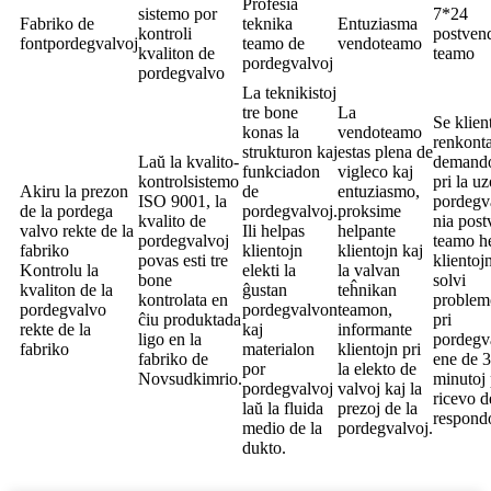
Profesia
sistemo por
7*24
Fabriko de
teknika
Entuziasma
kontroli
postven
fontpordegvalvoj
teamo de
vendoteamo
kvaliton de
teamo
pordegvalvoj
pordegvalvo
La teknikistoj
tre bone
La
Se klien
konas la
vendoteamo
renkont
strukturon kaj
estas plena de
Laŭ la kvalito-
demand
funkciadon
vigleco kaj
kontrolsistemo
pri la u
Akiru la prezon
de
entuziasmo,
ISO 9001, la
pordegv
de la pordega
pordegvalvoj.
proksime
kvalito de
nia pos
valvo rekte de la
Ili helpas
helpante
pordegvalvoj
teamo h
fabriko
klientojn
klientojn kaj
povas esti tre
klientoj
Kontrolu la
elekti la
la valvan
bone
solvi
kvaliton de la
ĝustan
teĥnikan
kontrolata en
problem
pordegvalvo
pordegvalvon
teamon,
ĉiu produktada
pri
rekte de la
kaj
informante
ligo en la
pordegv
fabriko
materialon
klientojn pri
fabriko de
ene de 
por
la elekto de
Novsudkimrio.
minutoj 
pordegvalvoj
valvoj kaj la
ricevo d
laŭ la fluida
prezoj de la
respond
medio de la
pordegvalvoj.
dukto.