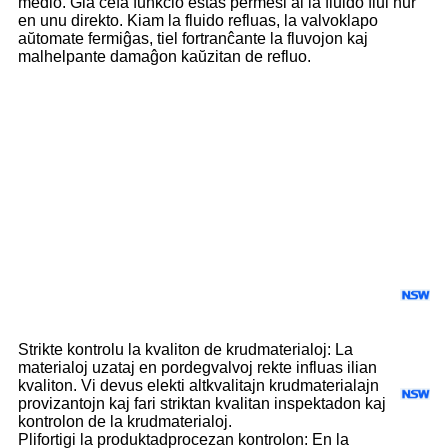
medio. Ĝia ĉefa funkcio estas permesi al la fluido flui nur
en unu direkto. Kiam la fluido refluas, la valvoklapo
aŭtomate fermiĝas, tiel fortranĉante la fluvojon kaj
malhelpante damaĝon kaŭzitan de refluo.
Kiel Elekti Ĝustan
Fabrikiston kaj Provizanton
de Kontrolvalvo
Elektu taŭgan provizanton de kontraŭvalvoj: Unue, vi
devus elekti provizanton de pordegvalvoj kun bona
reputacio kaj riĉa sperto. Kiam vi elektas provizanton,
vi devus strikte kontroli ĝiajn kvalifikojn,
produktadekipaĵon kaj proceznivelon. NSW estos via
partnero de ĉina valvofabrikisto.
Strikte kontrolu la kvaliton de krudmaterialoj: La
materialoj uzataj en pordegvalvoj rekte influas ilian
kvaliton. Vi devus elekti altkvalitajn krudmaterialajn
provizantojn kaj fari striktan kvalitan inspektadon kaj
kontrolon de la krudmaterialoj.
Plifortigi la produktadprocezan kontrolon: En la