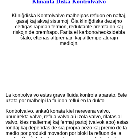
Klinanta Diska Kontrolvalvo
Kliniĝdiska Kontrolvalvo malhelpas refluon en naftaj,
gasaj kaj akvaj sistemoj. Ĝia kliniĝdiska dezajno
certigas rapidan fermon, reduktante premfalon kaj
riskojn de premfrapo. Farita el karbono/neoksidebla
ŝtalo, eltenas altpremajn kaj alttemperaturajn
mediojn.
Kio estas Kontrolvalvo
La kontrolvalvo estas grava fluida kontrola aparato, ĉefe
uzata por malhelpi la fluidon reflui en la dukto.
Kontrolvalvo, ankaŭ konata kiel nerevena valvo,
unudirekta valvo, reflua valvo aŭ izola valvo, rilatas al
valvo, kies malfermaj kaj fermaj partoj (valvoklapo) estas
rondaj kaj dependas de sia propra pezo kaj premo de la
medio por produkti movadon por bloki la refluon de la