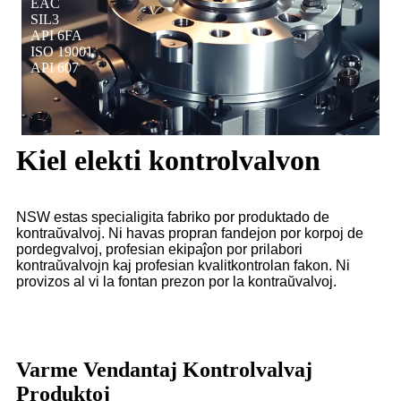
EAC
SIL3
API 6FA
ISO 19001
API 607
Kiel elekti kontrolvalvon
NSW estas specialigita fabriko por produktado de
kontraŭvalvoj. Ni havas propran fandejon por korpoj de
pordegvalvoj, profesian ekipaĵon por prilabori
kontraŭvalvojn kaj profesian kvalitkontrolan fakon. Ni
provizos al vi la fontan prezon por la kontraŭvalvoj.
Varme Vendantaj Kontrolvalvaj
Produktoj