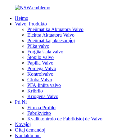
Hejmo
Valvoj Produkto
Pneŭmatika Aktuatora Valvo
Elektra Aktuatora Valvo
Pneŭmatikaj akcesoraĵoj
Pilka valvo
Forĝita ŝtala valvo
Ŝtopilo-valvo
Papilia Valvo
Pordega Valvo
Kontrolvalvo
Globa Valvo
PFA-liniita valvo
Kribrilo
Kriogena Valvo
Pri Ni
Firmaa Profilo
Fabrikvizito
Kvalitkontrolo de Fabrikistoj de Valvoj
Novaĵoj
Oftaj demandoj
Kontaktu nin