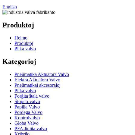
English
Produktoj
Hejmo
Produktoj
Pilka valvo
Kategorioj
Pneŭmatika Aktuatora Valvo
Elektra Aktuatora Valvo
Pneŭmatikaj akcesoraĵoj
Pilka valvo
Forĝita ŝtala valvo
Ŝtopilo-valvo
Papilia Valvo
Pordega Valvo
Kontrolvalvo
Globa Valvo
PFA-liniita valvo
Kribrilo