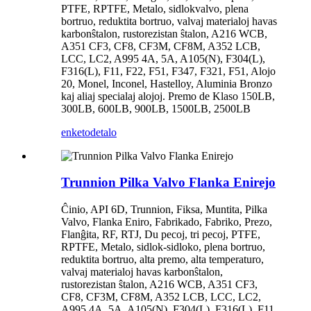
PTFE, RPTFE, Metalo, sidlokvalvo, plena
bortruo, reduktita bortruo, valvaj materialoj havas
karbonŝtalon, rustorezistan ŝtalon, A216 WCB,
A351 CF3, CF8, CF3M, CF8M, A352 LCB,
LCC, LC2, A995 4A, 5A, A105(N), F304(L),
F316(L), F11, F22, F51, F347, F321, F51, Alojo
20, Monel, Inconel, Hastelloy, Aluminia Bronzo
kaj aliaj specialaj alojoj. Premo de Klaso 150LB,
300LB, 600LB, 900LB, 1500LB, 2500LB
enketo
detalo
Trunnion Pilka Valvo Flanka Enirejo
Ĉinio, API 6D, Trunnion, Fiksa, Muntita, Pilka
Valvo, Flanka Eniro, Fabrikado, Fabriko, Prezo,
Flanĝita, RF, RTJ, Du pecoj, tri pecoj, PTFE,
RPTFE, Metalo, sidlok-sidloko, plena bortruo,
reduktita bortruo, alta premo, alta temperaturo,
valvaj materialoj havas karbonŝtalon,
rustorezistan ŝtalon, A216 WCB, A351 CF3,
CF8, CF3M, CF8M, A352 LCB, LCC, LC2,
A995 4A, 5A, A105(N), F304(L), F316(L), F11,