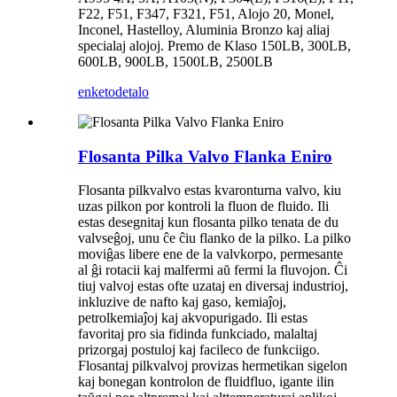
F22, F51, F347, F321, F51, Alojo 20, Monel,
Inconel, Hastelloy, Aluminia Bronzo kaj aliaj
specialaj alojoj. Premo de Klaso 150LB, 300LB,
600LB, 900LB, 1500LB, 2500LB
enketo
detalo
Flosanta Pilka Valvo Flanka Eniro
Flosanta pilkvalvo estas kvaronturna valvo, kiu
uzas pilkon por kontroli la fluon de fluido. Ili
estas desegnitaj kun flosanta pilko tenata de du
valvseĝoj, unu ĉe ĉiu flanko de la pilko. La pilko
moviĝas libere ene de la valvkorpo, permesante
al ĝi rotacii kaj malfermi aŭ fermi la fluvojon. Ĉi
tiuj valvoj estas ofte uzataj en diversaj industrioj,
inkluzive de nafto kaj gaso, kemiaĵoj,
petrolkemiaĵoj kaj akvopurigado. Ili estas
favoritaj pro sia fidinda funkciado, malaltaj
prizorgaj postuloj kaj facileco de funkciigo.
Flosantaj pilkvalvoj provizas hermetikan sigelon
kaj bonegan kontrolon de fluidfluo, igante ilin