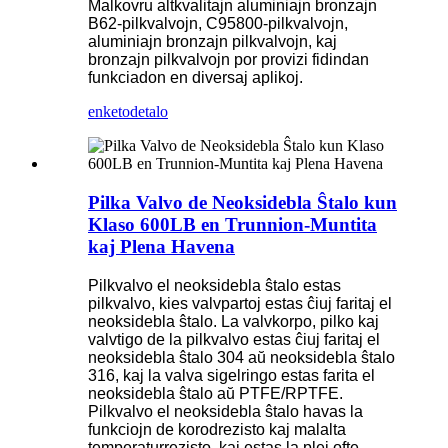
Malkovru altkvalitajn aluminiajn bronzajn
B62-pilkvalvojn, C95800-pilkvalvojn,
aluminiajn bronzajn pilkvalvojn, kaj
bronzajn pilkvalvojn por provizi fidindan
funkciadon en diversaj aplikoj.
enketo
detalo
Pilka Valvo de Neoksidebla Ŝtalo kun
Klaso 600LB en Trunnion-Muntita
kaj Plena Havena
Pilkvalvo el neoksidebla ŝtalo estas
pilkvalvo, kies valvpartoj estas ĉiuj faritaj el
neoksidebla ŝtalo. La valvkorpo, pilko kaj
valvtigo de la pilkvalvo estas ĉiuj faritaj el
neoksidebla ŝtalo 304 aŭ neoksidebla ŝtalo
316, kaj la valva sigelringo estas farita el
neoksidebla ŝtalo aŭ PTFE/RPTFE.
Pilkvalvo el neoksidebla ŝtalo havas la
funkciojn de korodrezisto kaj malalta
temperaturrezisto, kaj estas la plej ofte