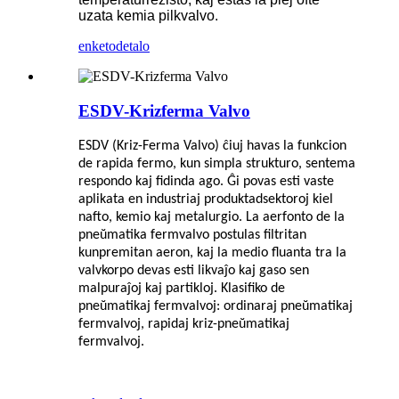
uzata kemia pilkvalvo.
enketo
detalo
ESDV-Krizferma Valvo
ESDV (Kriz-Ferma Valvo) ĉiuj havas la funkcion
de rapida fermo, kun simpla strukturo, sentema
respondo kaj fidinda ago. Ĝi povas esti vaste
aplikata en industriaj produktadsektoroj kiel
nafto, kemio kaj metalurgio. La aerfonto de la
pneŭmatika fermvalvo postulas filtritan
kunpremitan aeron, kaj la medio fluanta tra la
valvkorpo devas esti likvaĵo kaj gaso sen
malpuraĵoj kaj partikloj. Klasifiko de
pneŭmatikaj fermvalvoj: ordinaraj pneŭmatikaj
fermvalvoj, rapidaj kriz-pneŭmatikaj
fermvalvoj.