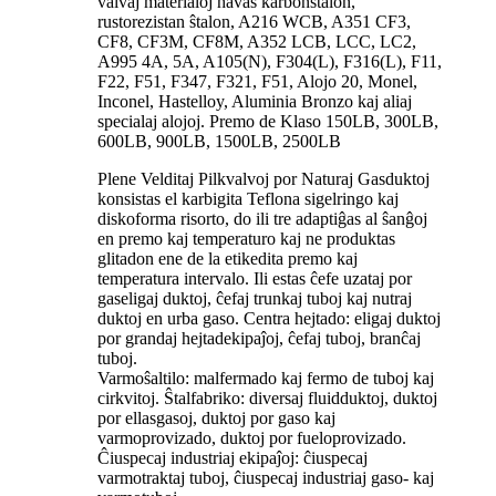
valvaj materialoj havas karbonŝtalon,
rustorezistan ŝtalon, A216 WCB, A351 CF3,
CF8, CF3M, CF8M, A352 LCB, LCC, LC2,
A995 4A, 5A, A105(N), F304(L), F316(L), F11,
F22, F51, F347, F321, F51, Alojo 20, Monel,
Inconel, Hastelloy, Aluminia Bronzo kaj aliaj
specialaj alojoj. Premo de Klaso 150LB, 300LB,
600LB, 900LB, 1500LB, 2500LB
Plene Velditaj Pilkvalvoj por Naturaj Gasduktoj
konsistas el karbigita Teflona sigelringo kaj
diskoforma risorto, do ili tre adaptiĝas al ŝanĝoj
en premo kaj temperaturo kaj ne produktas
glitadon ene de la etikedita premo kaj
temperatura intervalo. Ili estas ĉefe uzataj por
gaseligaj duktoj, ĉefaj trunkaj tuboj kaj nutraj
duktoj en urba gaso. Centra hejtado: eligaj duktoj
por grandaj hejtadekipaĵoj, ĉefaj tuboj, branĉaj
tuboj.
Varmoŝaltilo: malfermado kaj fermo de tuboj kaj
cirkvitoj. Ŝtalfabriko: diversaj fluidduktoj, duktoj
por ellasgasoj, duktoj por gaso kaj
varmoprovizado, duktoj por fueloprovizado.
Ĉiuspecaj industriaj ekipaĵoj: ĉiuspecaj
varmotraktaj tuboj, ĉiuspecaj industriaj gaso- kaj