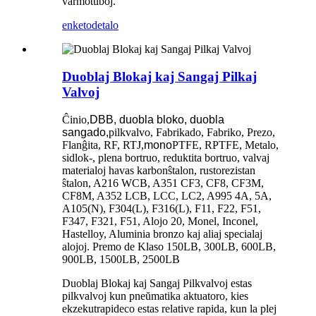
varmotuboj.
enketo
detalo
Duoblaj Blokaj kaj Sangaj Pilkaj
Valvoj
Ĉinio,
DBB, duobla bloko, duobla
sangado,
pilkvalvo, Fabrikado, Fabriko, Prezo,
Flanĝita, RF, RTJ,
mono
PTFE, RPTFE, Metalo,
sidlok-, plena bortruo, reduktita bortruo, valvaj
materialoj havas karbonŝtalon, rustorezistan
ŝtalon, A216 WCB, A351 CF3, CF8, CF3M,
CF8M, A352 LCB, LCC, LC2, A995 4A, 5A,
A105(N), F304(L), F316(L), F11, F22, F51,
F347, F321, F51, Alojo 20, Monel, Inconel,
Hastelloy, Aluminia bronzo kaj aliaj specialaj
alojoj. Premo de Klaso 150LB, 300LB, 600LB,
900LB, 1500LB, 2500LB
Duoblaj Blokaj kaj Sangaj Pilkvalvoj estas
pilkvalvoj kun pneŭmatika aktuatoro, kies
ekzekutrapideco estas relative rapida, kun la plej