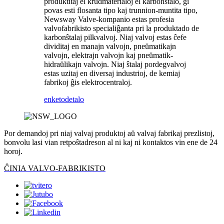
produktitaj el krudmaterialoj el karbonŝtalo, ĝi
povas esti flosanta tipo kaj trunnion-muntita tipo,
Newsway Valve-kompanio estas profesia
valvofabrikisto specialiĝanta pri la produktado de
karbonŝtalaj pilkvalvoj. Niaj valvoj estas ĉefe
dividitaj en manajn valvojn, pneŭmatikajn
valvojn, elektrajn valvojn kaj pneŭmatik-
hidraŭlikajn valvojn. Niaj ŝtalaj pordegvalvoj
estas uzitaj en diversaj industrioj, de kemiaj
fabrikoj ĝis elektrocentraloj.
enketo
detalo
Por demandoj pri niaj valvaj produktoj aŭ valvaj fabrikaj prezlistoj,
bonvolu lasi vian retpoŝtadreson al ni kaj ni kontaktos vin ene de 24
horoj.
ĈINIA VALVO-FABRIKISTO