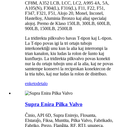
CF8M, A352 LCB, LCC, LC2, A995 4A, 5A,
A105(N), F304(L), F316(L), F11, F22, F51,
F347, F321, F51, Alojo 20, Monel, Inconel,
Hastelloy, Aluminia Bronzo kaj aliaj specialaj
alojoj. Premo de Klaso 150LB, 300LB, 600LB,
900LB, 1500LB, 2500LB
La tridirekta pilkvalvo havas T-tipon kaj L-tipon.
La T-tipo povas igi la tri ortajn tubojn
interkonektiĝi unu kun la alia kaj interrompi la
trian kanalon, kiu ludas la rolon de ŝunto kaj
kunfluejo. La tridirekta pilkvalvo povas konekti
nur la du ortajn tubojn unu al la alia, kaj ne povas
samtempe konservi la reciprokan konektecon de
la tria tubo, kaj nur ludas la rolon de distribuo.
enketo
detalo
Supra Enira Pilka Valvo
Ĉinio, API 6D, Supra Enirejo, Flosanta,
Elstaraĵo, Fiksa, Muntita, Pilka Valvo, Fabrikado,
Fabriko, Prezo, Flanĝita, RF, RTJ, unupeca,