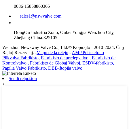
0086-15858860365
sales1@nswvalve.com
DongOu Industria Zono, Oubei Yongjia Wenzhou City,
Zhejiang China-325105.
Wenzhou Newsway Valve Co., Ltd.© Kopirajto - 2010-2024: Ĉiuj
Rajtoj Rezervitaj. -
Mapo de la retejo
-
AMP Poŝtelefono
Pilkvalva Fabrikisto,
Fabrikisto de pordegvalvoj,
Fabrikisto de
Kontrolvalvoj,
Fabrikisto de Globaj Valvoj,
ESDV-fabrikisto,
Papilia Valvo Fabrikisto,
DBB-ŝtopila valvo
Sendi retpoŝton
x