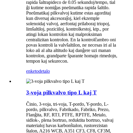
rapida ŝaltrapideco de 0.05 sekundoj/tempo, tial
ĝi kutime nomiĝas pneŭmatika rapida ŝaltilo.
Pneŭmatikaj pilkvalvoj kutime estas agorditaj
kun diversaj akcesoraĵoj, kiel ekzemple
solenoidaj valvoj, aerfontaj prilaboraj triopoj,
limŝaltiloj, poziciiloj, kontrolkestoj, ktp., por
atingi lokan kontrolon kaj malproksiman
centralizitan kontrolon. En la kontrolĉambro oni
povas kontroli la valvŝaltilon, ne necesas iri al la
loko aŭ al alta altitudo kaj danĝere uzi manan
kontrolon, grandparte ŝparante homajn rimedojn,
tempon kaj sekurecon.
enketo
detalo
3-voja pilkvalvo tipo L kaj T
Ĉinio, 3-voja, tri-voja, T-pordo, Y-pordo, L-
pordo, pilkvalvo, Fabrikado, Fabriko, Prezo,
Flanĝita, RF, RTJ, PTFE, RPTFE, Metalo,
sidlok-, plena bortruo, reduktita bortruo, valvaj
materialoj havas karbonŝtalon, rustorezistan
ŝtalon, A216 WCB, A351 CF3, CF8, CF3M,