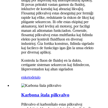
taŭgaj por altpremaj kaj alttemperaturaj aplikoj.
Ili povas pritrakti vastan gamon da fluidoj,
inkluzive de korodaj kaj abraziaj likvaĵoj.
Flosantaj pilkvalvoj estas desegnitaj por fermiĝi
rapide kaj efike, reduktante la riskon de likoj kaj
pliigante sekurecon. Ili ofte estas ekipitaj per
aktuatoroj, kiel leviloj aŭ motoroj, por faciligi
manan aŭ aŭtomatan funkciadon. Ĝenerale,
flosantaj pilkvalvoj estas multflanka kaj fidinda
elekto por kontroli fluidfluon en diversaj
industrioj. Ĝia fortika konstruo, fidinda sigelado
kaj facileco de funkciigo igas ĝin la unua elekto
por diversaj aplikoj.
Kontrolu la fluon de fluidoj en la dukto,
certigante sisteman sekurecon kaj fidindecon,
likpreventadon kaj altan sigeladon
enketo
detalo
Karbona ŝtala pilkvalvo
Pilkvalvo el karbonŝtalo estas pilkvalvoj