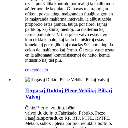
uzata por ŝaltila kontrolo por realigi la malfermon
aŭ fermon de la dukto. Ĝi havas mem-purigan
efikon, povas atingi malgrandan flualĝustigon en
la malgranda malferma intervalo, la alĝustigebla
proporcio estas granda, taŭga por fibro, fajnaj
partikloj, kaj ŝlimaj medioj. La malferma kaj
ferma parto de la V-tipa pilka valvo estas sfero
kun cirkla kanalo, kaj la du hemisferoj estas
konektitaj per riglilo kaj rotacias 90° por atingi la
celon de malfermo kaj fermo. Ĝi estas vaste uzata
en la aŭtomataj kontrolsistemoj de nafto, kemia
industrio kaj tiel plu.
enketo
detalo
Tergasaj Duktoj Plene Velditaj Pilkaj
Valvoj
Ĉinio,
Plene, veldita, b
ĉiuj
valvoj,
duktolinio,
Fabrikado, Fabriko, Prezo,
Flanĝita,
sporteduko,
RF, RTJ, PTFE, RPTFE,
Metalo, sidlok-, plena bortruo, reduktita bortruo,