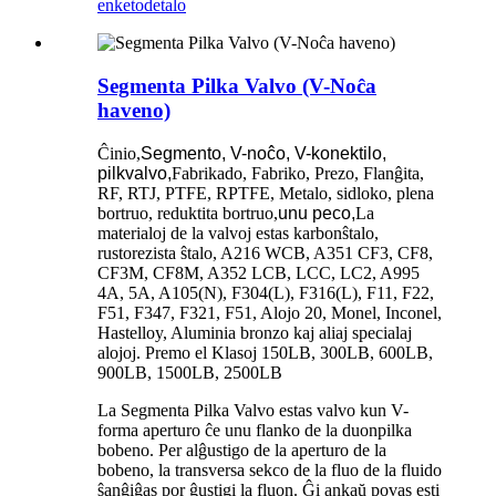
enketo
detalo
Segmenta Pilka Valvo (V-Noĉa
haveno)
Ĉinio,
Segmento, V-noĉo, V-konektilo,
pilkvalvo,
Fabrikado, Fabriko, Prezo, Flanĝita,
RF, RTJ, PTFE, RPTFE, Metalo, sidloko, plena
bortruo, reduktita bortruo,
unu peco,
La
materialoj de la valvoj estas karbonŝtalo,
rustorezista ŝtalo, A216 WCB, A351 CF3, CF8,
CF3M, CF8M, A352 LCB, LCC, LC2, A995
4A, 5A, A105(N), F304(L), F316(L), F11, F22,
F51, F347, F321, F51, Alojo 20, Monel, Inconel,
Hastelloy, Aluminia bronzo kaj aliaj specialaj
alojoj. Premo el Klasoj 150LB, 300LB, 600LB,
900LB, 1500LB, 2500LB
La Segmenta Pilka Valvo estas valvo kun V-
forma aperturo ĉe unu flanko de la duonpilka
bobeno. Per alĝustigo de la aperturo de la
bobeno, la transversa sekco de la fluo de la fluido
ŝanĝiĝas por ĝustigi la fluon. Ĝi ankaŭ povas esti