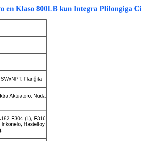
o en Klaso 800LB kun Integra Plilongiga C
SWxNPT, Flanĝita
ktra Aktuatoro, Nuda
A182 F304 (L), F316
 Inkonelo, Hastelloy,
j.