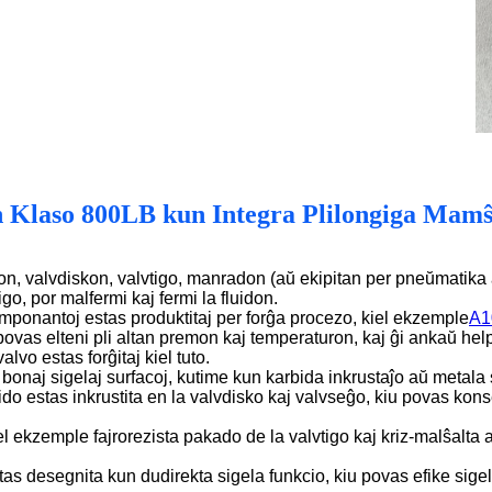
en Klaso 800LB kun Integra Plilongiga Mamŝ
on, valvdiskon, valvtigo, manradon (aŭ ekipitan per pneŭmatika 
go, por malfermi kaj fermi la fluidon.
komponantoj estas produktitaj per forĝa procezo, kiel ekzemple
A1
i povas elteni pli altan premon kaj temperaturon, kaj ĝi ankaŭ hel
alvo estas forĝitaj kiel tuto.
bonaj sigelaj surfacoj, kutime kun karbida inkrustaĵo aŭ metala 
bido estas inkrustita en la valvdisko kaj valvseĝo, kiu povas kon
iel ekzemple fajrorezista pakado de la valvtigo kaj kriz-malŝalta
stas desegnita kun dudirekta sigela funkcio, kiu povas efike sig