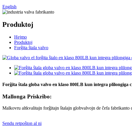
English
Produktoj
Hejmo
Produktoj
Forĝita ŝtala valvo
Forĝita ŝtala globa valvo en klaso 800LB kun integra plilongiga c
Mallonga Priskribo:
Malkovru altkvalitajn forĝitajn ŝtalajn globvalvojn de ĉefa fabrikant
Sendu retpoŝton al ni