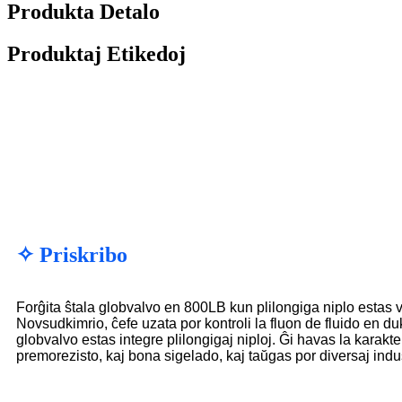
Produkta Detalo
Produktaj Etikedoj
✧ Priskribo
Forĝita ŝtala globvalvo en 800LB kun plilongiga niplo estas va
Novsudkimrio, ĉefe uzata por kontroli la fluon de fluido en dukt
globvalvo estas integre plilongigaj niploj. Ĝi havas la karakter
premorezisto, kaj bona sigelado, kaj taŭgas por diversaj indu