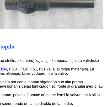
topilo
aŭ elektra aktuatoro) kaj aliajn komponantojn. La valvdisko
05N
, F304, F316, F51, F91 kaj aliaj forĝaj materialoj. La
pas plilongigi la servodaŭron de la valvo.
sigelo por certigi bonan sigeladon sub alta premo.
servi bonan sigelan funkciadon eĉ fronte al granulaj medioj aŭ
 aparato, povas aŭtomate aŭ mane fermi la valvon por izoli la
eli sendepende de la fluodirekto de la medio.