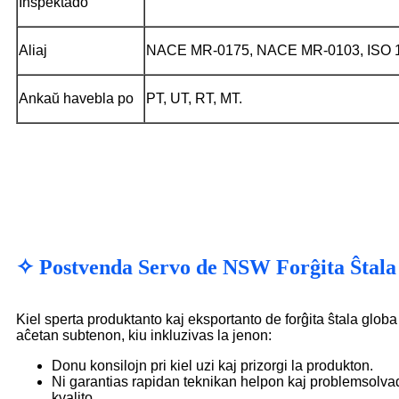
Inspektado
Aliaj
NACE MR-0175, NACE MR-0103, ISO 
Ankaŭ havebla po
PT, UT, RT, MT.
✧ Postvenda Servo de NSW Forĝita Ŝtala
Kiel sperta produktanto kaj eksportanto de forĝita ŝtala globa 
aĉetan subtenon, kiu inkluzivas la jenon:
Donu konsilojn pri kiel uzi kaj prizorgi la produkton.
Ni garantias rapidan teknikan helpon kaj problemsolvad
kvalito.