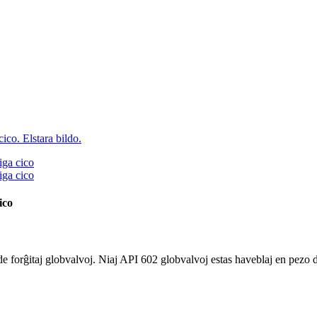
ico
o de forĝitaj globvalvoj. Niaj API 602 globvalvoj estas haveblaj en pez