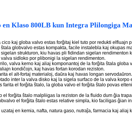
o en Klaso 800LB kun Integra Plilongiga M
 cico kaj globa valvo estas forĝitaj kiel tuto por redukti elfluajn 
a ŝtala globvalvo estas kompakta, facile instalebla kaj okupas m
n sigelan strukturon, kiu havas pli fidindan sigelan rendimenton 
la valva sidloko por plibonigi la sigelan rendimenton.
ilo, valva kerno kaj aliaj komponantoj de la forĝita ŝtala globa v
aliajn kondiĉojn, kaj havas fortan korodan reziston.
arita el alt-fortaj materialoj, daŭra kaj havas longan servodaŭron
tado inter la valva disko kaj la sigela surfaco de la valva korpo
s farita el forĝita ŝtalo, la globa valvo el forĝita ŝtalo povas elt
 el forĝita ŝtalo malpliigas la reziston de la fluido dum ĝia trap
obvalvo el forĝita ŝtalo estas relative simpla, kio faciligas ĝian
e uzataj en kemia, nafta, natura gaso, nutraĵa, farmacia kaj aliaj