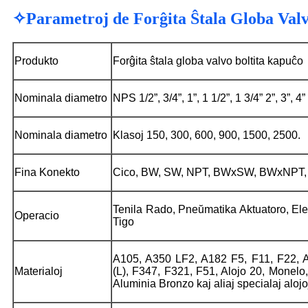
✧Parametroj de Forĝita Ŝtala Globa Valv
Produkto
Forĝita ŝtala globa valvo boltita kapuĉo
Nominala diametro
NPS 1/2”, 3/4”, 1”, 1 1/2”, 1 3/4” 2”, 3”, 4”
Nominala diametro
Klasoj 150, 300, 600, 900, 1500, 2500.
Fina Konekto
Cico, BW, SW, NPT, BWxSW, BWxNPT, 
Tenila Rado, Pneŭmatika Aktuatoro, Ele
Operacio
Tigo
A105, A350 LF2, A182 F5, F11, F22, 
Materialoj
(L), F347, F321, F51, Alojo 20, Monelo,
Aluminia Bronzo kaj aliaj specialaj alojo