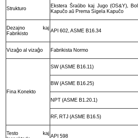
Ekstera Ŝraŭbo kaj Jugo (OS&Y), Bolt
Strukturo
Kapuĉo aŭ Prema Sigela Kapuĉo
Dezajno kaj
API 602, ASME B16.34
Fabrikisto
Vizaĝo al vizaĝo
Fabrikista Normo
SW (ASME B16.11)
BW (ASME B16.25)
Fina Konekto
NPT (ASME B1.20.1)
RF, RTJ (ASME B16.5)
Testo kaj
API 598