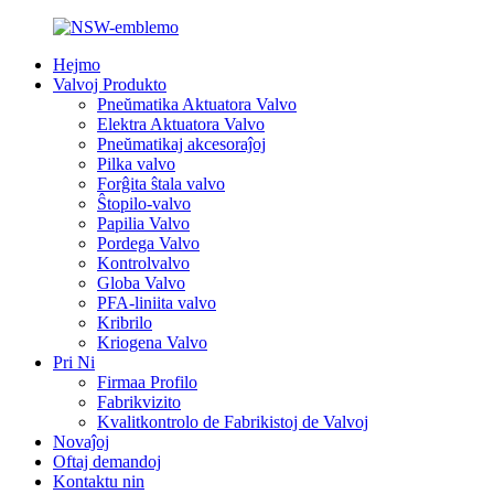
Hejmo
Valvoj Produkto
Pneŭmatika Aktuatora Valvo
Elektra Aktuatora Valvo
Pneŭmatikaj akcesoraĵoj
Pilka valvo
Forĝita ŝtala valvo
Ŝtopilo-valvo
Papilia Valvo
Pordega Valvo
Kontrolvalvo
Globa Valvo
PFA-liniita valvo
Kribrilo
Kriogena Valvo
Pri Ni
Firmaa Profilo
Fabrikvizito
Kvalitkontrolo de Fabrikistoj de Valvoj
Novaĵoj
Oftaj demandoj
Kontaktu nin