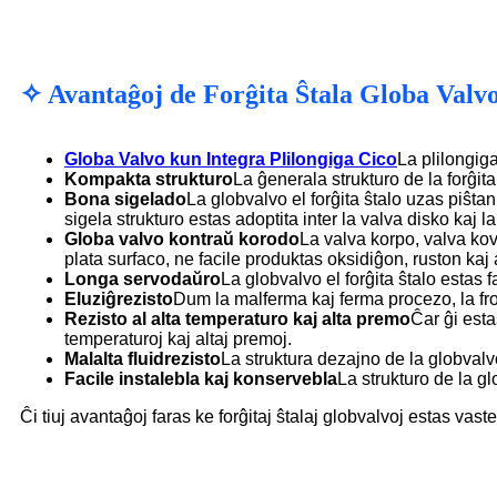
✧ Avantaĝoj de Forĝita Ŝtala Globa Valv
Globa Valvo kun Integra Plilongiga Cico
La plilongiga
Kompakta strukturo
La ĝenerala strukturo de la forĝit
Bona sigelado
La globvalvo el forĝita ŝtalo uzas piŝta
sigela strukturo estas adoptita inter la valva disko kaj 
Globa valvo kontraŭ korodo
La valva korpo, valva kovr
plata surfaco, ne facile produktas oksidiĝon, ruston kaj 
Longa servodaŭro
La globvalvo el forĝita ŝtalo estas f
Eluziĝrezisto
Dum la malferma kaj ferma procezo, la fro
Rezisto al alta temperaturo kaj alta premo
Ĉar ĝi esta
temperaturoj kaj altaj premoj.
Malalta fluidrezisto
La struktura dezajno de la globvalvo
Facile instalebla kaj konservebla
La strukturo de la gl
Ĉi tiuj avantaĝoj faras ke forĝitaj ŝtalaj globvalvoj estas vast