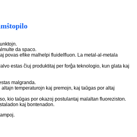
amŝtopilo
punktojn.
almulte da spaco.
kaj povas efike malhelpi fluidelfluon. La metal-al-metala
alvo estas ĉiuj produktitaj per forĝa teknologio, kun glata kaj
.
 estas malgranda.
eni altajn temperaturojn kaj premojn, kaj taŭgas por altaj
aso, kio taŭgas por okazoj postulantaj malaltan fluoreziston.
 instaladon kaj bontenadon.
 kampoj.