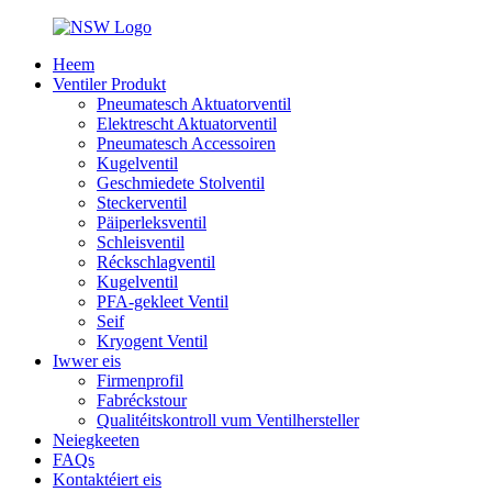
Heem
Ventiler Produkt
Pneumatesch Aktuatorventil
Elektrescht Aktuatorventil
Pneumatesch Accessoiren
Kugelventil
Geschmiedete Stolventil
Steckerventil
Päiperleksventil
Schleisventil
Réckschlagventil
Kugelventil
PFA-gekleet Ventil
Seif
Kryogent Ventil
Iwwer eis
Firmenprofil
Fabréckstour
Qualitéitskontroll vum Ventilhersteller
Neiegkeeten
FAQs
Kontaktéiert eis