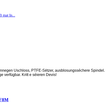
tännegen Uschloss, PTFE-Sëtzer, ausblosungsséchere Spindel.
 verfügbar. Kritt e séieren Devis!
/CF8M