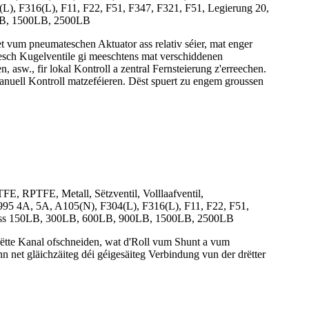
 F316(L), F11, F22, F51, F347, F321, F51, Legierung 20,
0LB, 1500LB, 2500LB
vum pneumateschen Aktuator ass relativ séier, mat enger
esch Kugelventile gi meeschtens mat verschiddenen
, asw., fir lokal Kontroll a zentral Fernsteierung z'erreechen.
manuell Kontroll matzeféieren. Dëst spuert zu engem groussen
FE, RPTFE, Metall, Sëtzventil, Volllaafventil,
95 4A, 5A, A105(N), F304(L), F316(L), F11, F22, F51,
r Klass 150LB, 300LB, 600LB, 900LB, 1500LB, 2500LB
ëtte Kanal ofschneiden, wat d'Roll vum Shunt a vum
net gläichzäiteg déi géigesäiteg Verbindung vun der drëtter