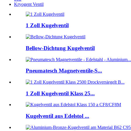
Kryogent Ventil
1 Zoll Kugelventil
Bellow-Dichtung Kugelventil
Pneumatesch Magnetventile-S...
1 Zoll Kugelventil Klass 25...
Kugelventil aus Edelstol ...