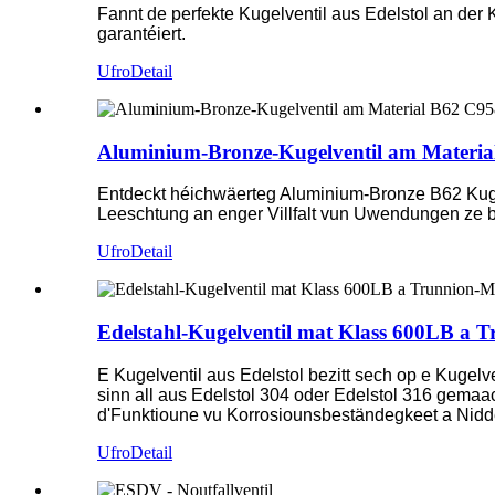
Fannt de perfekte Kugelventil aus Edelstol an de
garantéiert.
Ufro
Detail
Aluminium-Bronze-Kugelventil am Materi
Entdeckt héichwäerteg Aluminium-Bronze B62 Kugelv
Leeschtung an enger Villfalt vun Uwendungen ze 
Ufro
Detail
Edelstahl-Kugelventil mat Klass 600LB a T
E Kugelventil aus Edelstol bezitt sech op e Kugelve
sinn all aus Edelstol 304 oder Edelstol 316 gema
d'Funktioune vu Korrosiounsbeständegkeet a Nidd
Ufro
Detail