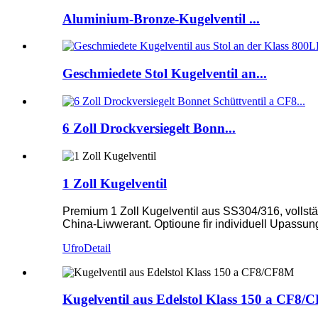
Aluminium-Bronze-Kugelventil ...
Geschmiedete Stol Kugelventil an...
6 Zoll Drockversiegelt Bonn...
1 Zoll Kugelventil
Premium 1 Zoll Kugelventil aus SS304/316, volls
China-Liwwerant. Optioune fir individuell Upassunge
Ufro
Detail
Kugelventil aus Edelstol Klass 150 a CF8