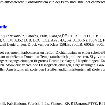
am automatesche Kontrollsystem vun der Pëtrolsindustrie, der chemesche
tile
ung,
Fabrikatioun, Fabréck, Präis, Flanged,
PE,
RF, RTJ, PTFE, RPTFE, M
, CF8M, A352 LCB, LCC, LC2, A995 4A, 5A, A105(N), F304(L), F316
speziell Legierungen. Drock vun der Klass 150LB, 300LB, 600LB, 90
eet aus engem karboniséierten Teflon-Dichtungsring an enger scheibefë
m markéierten Drock- an Temperaturberäich produzéieren. Si gi virun
ng: Ausgangsleitungen fir grouss Heizungsanlagen, Haaptleitungen, Zw
iten. Stolwierk: verschidde Flëssegkeetsleitungen, Ofgasleitungen, Ga
llen Ausrüstung: all Zorte vun Hëtztbehandlungsleitungen, all Zorte v
til, Fabrikatioun, Fabréck, Präis, Flanged, RF, RTJ,
mono,
PTFE, RPTFE