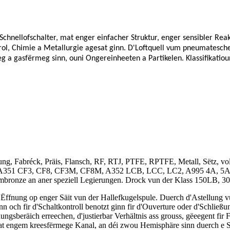
Schnellofschalter, mat enger einfacher Struktur, enger sensibler Rea
rol, Chimie a Metallurgie agesat ginn. D'Loftquell vum pneumateschen 
sseg a gasfërmeg sinn, ouni Ongereinheeten a Partikelen. Klassifika
ung, Fabréck, Präis, Flansch, RF, RTJ, PTFE, RPTFE, Metall, Sëtz, vol
CB, A351 CF3, CF8, CF3M, CF8M, A352 LCB, LCC, LC2, A995 4A, 5A, 
iumbronze an aner speziell Legierungen. Drock vun der Klass 150L
Ëffnung op enger Säit vun der Hallefkugelspule. Duerch d'Astellung v
och fir d'Schaltkontroll benotzt ginn fir d'Ouverture oder d'Schließung
gsberäich erreechen, d'justierbar Verhältnis ass grouss, gëeegent fir
 engem kreesfërmege Kanal, an déi zwou Hemisphäre sinn duerch e S