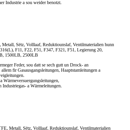
r Industrie a sou weider benotzt.
etall, Sëtz, Volllaaf, Reduktiounslaf, Ventilmaterialien hunn
(L), F11, F22, F51, F347, F321, F51, Legierung 20,
0LB, 1500LB, 2500LB
rmeger Feder, sou datt se sech gutt un Drock- an
 allem fir Gasausgangsleitungen, Haaptstamleitungen a
eigleitungen.
s- a Wärmeversuergungsleitungen,
un Industriegas- a Wärmeleitungen.
, Metall, Sëtz, Volllaaf, Reduktiounslaf, Ventilmaterialien