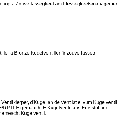
eeschtung a Zouverlässegkeet am Flëssegkeetsmanagement
ler a Bronze Kugelventiller fir zouverlässeg
Ventilkierper, d'Kugel an de Ventilstiel vum Kugelventil
TFE/RPTFE gemaach. E Kugelventil aus Edelstol huet
hemescht Kugelventil.