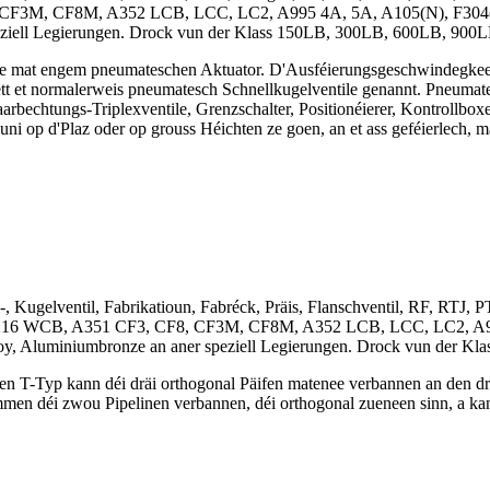
 CF3M, CF8M, A352 LCB, LCC, LC2, A995 4A, 5A, A105(N), F304(L),
speziell Legierungen. Drock vun der Klass 150LB, 300LB, 600LB, 90
ile mat engem pneumateschen Aktuator. D'Ausféierungsgeschwindegkeet 
tt et normalerweis pneumatesch Schnellkugelventile genannt. Pneumat
arbechtungs-Triplexventile, Grenzschalter, Positionéierer, Kontrollboxen
uni op d'Plaz oder op grouss Héichten ze goen, an et ass geféierlech, 
 Kugelventil, Fabrikatioun, Fabréck, Präis, Flanschventil, RF, RTJ, PT
ol, A216 WCB, A351 CF3, CF8, CF3M, CF8M, A352 LCB, LCC, LC2, A9
lloy, Aluminiumbronze an aner speziell Legierungen. Drock vun de
n T-Typ kann déi dräi orthogonal Päifen matenee verbannen an den dr
en déi zwou Pipelinen verbannen, déi orthogonal zueneen sinn, a kann 