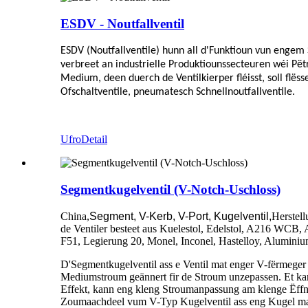
ESDV - Noutfallventil
ESDV (Noutfallventile) hunn all d'Funktioun vun engem 
verbreet an industrielle Produktiounssecteuren wéi Pët
Medium, deen duerch de Ventilkierper fléisst, soll flë
Ofschaltventile, pneumatesch Schnellnoutfallventile.
Ufro
Detail
Segmentkugelventil (V-Notch-Uschloss)
China,
Segment, V-Kerb, V-Port, Kugelventil,
Herstell
de Ventiler besteet aus Kuelestol, Edelstol, A216 W
F51, Legierung 20, Monel, Inconel, Hastelloy, Alumin
D'Segmentkugelventil ass e Ventil mat enger V-fërmeger 
Mediumstroum geännert fir de Stroum unzepassen. Et kann 
Effekt, kann eng kleng Stroumanpassung am klenge Ëffnun
Zoumaachdeel vum V-Typ Kugelventil ass eng Kugel mat