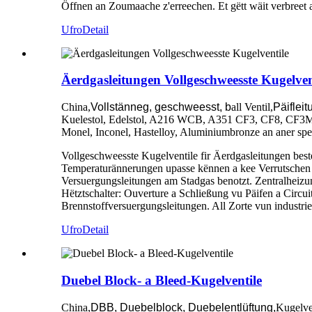
Öffnen an Zoumaache z'erreechen. Et gëtt wäit verbreet 
Ufro
Detail
Äerdgasleitungen Vollgeschweesste Kugelven
China,
Vollstänneg, geschweesst, b
all Ventil,
Päifleit
Kuelestol, Edelstol, A216 WCB, A351 CF3, CF8, CF3M
Monel, Inconel, Hastelloy, Aluminiumbronze an aner 
Vollgeschweesste Kugelventile fir Äerdgasleitungen best
Temperaturännerungen upasse kënnen a kee Verrutschen a
Versuergungsleitungen am Stadgas benotzt. Zentralheizu
Hëtztschalter: Ouverture a Schließung vu Päifen a Circu
Brennstoffversuergungsleitungen. All Zorte vun industrie
Ufro
Detail
Duebel Block- a Bleed-Kugelventile
China,
DBB, Duebelblock, Duebelentlüftung,
Kugelven