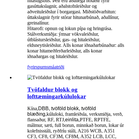
hitastigsbils. Þeir eru aðallega notaðir fyrir
gasúttakslagnir, aðalstofnleiðslur og
aðveituleiðslur í borgargasi. Miðstöðvarhitun:
úttakslagnir fyrir stórar hitunarbúnað, aðallínur,
greinalínur.
Hitarofi: opnun og lokun pípa og hringrása.
Stálverksmiðja: ýmsar vökvaleiðslur,
útblástursleiðslur, gas- og hitaleiðslur,
eldsneytisleiðslur. Alls konar iðnaðarbúnaður: alls
konar hitameðferðarleiðslur, alls konar
iðnaðargas og hitaleiðslur.
fyrirspurn
smáatriði
Tvöfaldur blokk og
lofttæmingarkúlulokar
Kína,
DBB, tvöföld blokk, tvöföld
blæðing,
kúluloki, framleiðsla, verksmiðja, verð,
flansaður, RF, RTJ,
einlita,
PTFE, RPTFE,
málmur, sæti, full borun, minnkað borun, lokar úr
kolefnisstáli, ryðfríu stáli, A216 WCB, A351
CF3, CF8, CF3M, CF8M, A352 LCB, LCC,