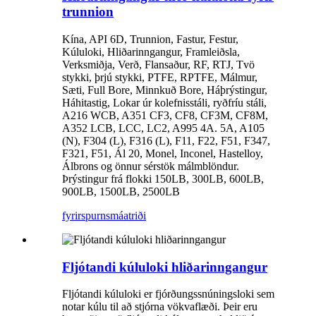
trunnion
Kína, API 6D, Trunnion, Fastur, Festur,
Kúluloki, Hliðarinngangur, Framleiðsla,
Verksmiðja, Verð, Flansaður, RF, RTJ, Tvö
stykki, þrjú stykki, PTFE, RPTFE, Málmur,
Sæti, Full Bore, Minnkuð Bore, Háþrýstingur,
Háhitastig, Lokar úr kolefnisstáli, ryðfríu stáli,
A216 WCB, A351 CF3, CF8, CF3M, CF8M,
A352 LCB, LCC, LC2, A995 4A. 5A, A105
(N), F304 (L), F316 (L), F11, F22, F51, F347,
F321, F51, Ál 20, Monel, Inconel, Hastelloy,
Álbrons og önnur sérstök málmblöndur.
Þrýstingur frá flokki 150LB, 300LB, 600LB,
900LB, 1500LB, 2500LB
fyrirspurn
smáatriði
Fljótandi kúluloki hliðarinngangur
Fljótandi kúluloki er fjórðungssnúningsloki sem
notar kúlu til að stjórna vökvaflæði. Þeir eru