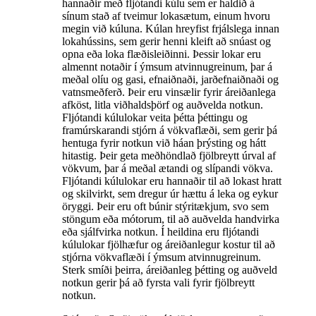
hannaðir með fljótandi kúlu sem er haldið á
sínum stað af tveimur lokasætum, einum hvoru
megin við kúluna. Kúlan hreyfist frjálslega innan
lokahússins, sem gerir henni kleift að snúast og
opna eða loka flæðisleiðinni. Þessir lokar eru
almennt notaðir í ýmsum atvinnugreinum, þar á
meðal olíu og gasi, efnaiðnaði, jarðefnaiðnaði og
vatnsmeðferð. Þeir eru vinsælir fyrir áreiðanlega
afköst, litla viðhaldsþörf og auðvelda notkun.
Fljótandi kúlulokar veita þétta þéttingu og
framúrskarandi stjórn á vökvaflæði, sem gerir þá
hentuga fyrir notkun við háan þrýsting og hátt
hitastig. Þeir geta meðhöndlað fjölbreytt úrval af
vökvum, þar á meðal ætandi og slípandi vökva.
Fljótandi kúlulokar eru hannaðir til að lokast hratt
og skilvirkt, sem dregur úr hættu á leka og eykur
öryggi. Þeir eru oft búnir stýritækjum, svo sem
stöngum eða mótorum, til að auðvelda handvirka
eða sjálfvirka notkun. Í heildina eru fljótandi
kúlulokar fjölhæfur og áreiðanlegur kostur til að
stjórna vökvaflæði í ýmsum atvinnugreinum.
Sterk smíði þeirra, áreiðanleg þétting og auðveld
notkun gerir þá að fyrsta vali fyrir fjölbreytt
notkun.