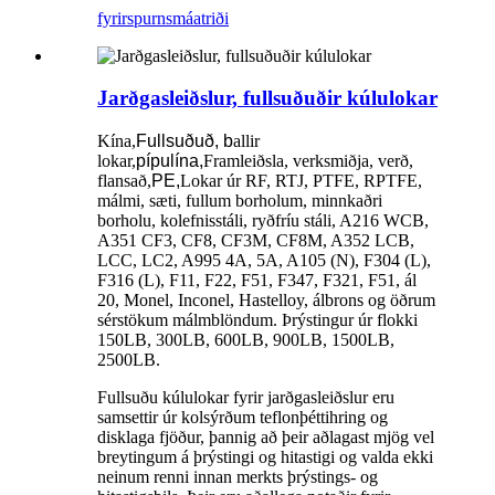
fyrirspurn
smáatriði
Jarðgasleiðslur, fullsuðuðir kúlulokar
Kína,
Fullsuðuð, b
allir
lokar,
pípulína,
Framleiðsla, verksmiðja, verð,
flansað,
PE,
Lokar úr RF, RTJ, PTFE, RPTFE,
málmi, sæti, fullum borholum, minnkaðri
borholu, kolefnisstáli, ryðfríu stáli, A216 WCB,
A351 CF3, CF8, CF3M, CF8M, A352 LCB,
LCC, LC2, A995 4A, 5A, A105 (N), F304 (L),
F316 (L), F11, F22, F51, F347, F321, F51, ál
20, Monel, Inconel, Hastelloy, álbrons og öðrum
sérstökum málmblöndum. Þrýstingur úr flokki
150LB, 300LB, 600LB, 900LB, 1500LB,
2500LB.
Fullsuðu kúlulokar fyrir jarðgasleiðslur eru
samsettir úr kolsýrðum teflonþéttihring og
disklaga fjöður, þannig að þeir aðlagast mjög vel
breytingum á þrýstingi og hitastigi og valda ekki
neinum renni innan merkts þrýstings- og