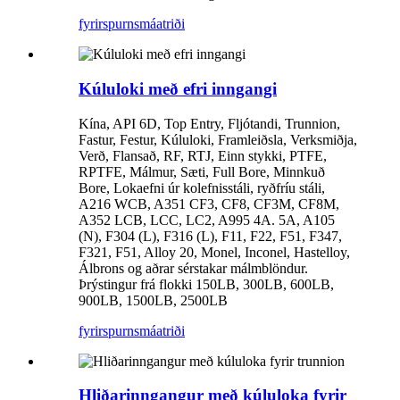
fyrirspurn
smáatriði
Kúluloki með efri inngangi
Kína, API 6D, Top Entry, Fljótandi, Trunnion,
Fastur, Festur, Kúluloki, Framleiðsla, Verksmiðja,
Verð, Flansað, RF, RTJ, Einn stykki, PTFE,
RPTFE, Málmur, Sæti, Full Bore, Minnkuð
Bore, Lokaefni úr kolefnisstáli, ryðfríu stáli,
A216 WCB, A351 CF3, CF8, CF3M, CF8M,
A352 LCB, LCC, LC2, A995 4A. 5A, A105
(N), F304 (L), F316 (L), F11, F22, F51, F347,
F321, F51, Alloy 20, Monel, Inconel, Hastelloy,
Álbrons og aðrar sérstakar málmblöndur.
Þrýstingur frá flokki 150LB, 300LB, 600LB,
900LB, 1500LB, 2500LB
fyrirspurn
smáatriði
Hliðarinngangur með kúluloka fyrir