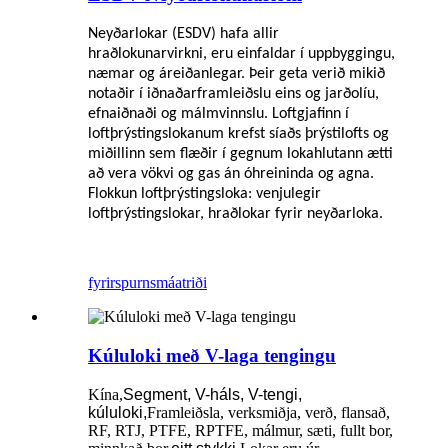
Neyðarlokar (ESDV) hafa allir
hraðlokunarvirkni, eru einfaldar í uppbyggingu,
næmar og áreiðanlegar. Þeir geta verið mikið
notaðir í iðnaðarframleiðslu eins og jarðolíu,
efnaiðnaði og málmvinnslu. Loftgjafinn í
loftþrýstingslokanum krefst síaðs þrýstilofts og
miðillinn sem flæðir í gegnum lokahlutann ætti
að vera vökvi og gas án óhreininda og agna.
Flokkun loftþrýstingsloka: venjulegir
loftþrýstingslokar, hraðlokar fyrir neyðarloka.
fyrirspurn
smáatriði
Kúluloki með V-laga tengingu
Kína,
Segment, V-háls, V-tengi,
kúluloki,
Framleiðsla, verksmiðja, verð, flansað,
RF, RTJ, PTFE, RPTFE, málmur, sæti, fullt bor,