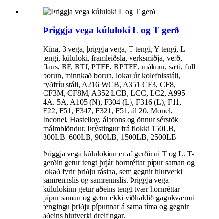
Þriggja vega kúluloki L og T gerð
Kína, 3 vega, þriggja vega, T tengi, Y tengi, L
tengi, kúluloki, framleiðsla, verksmiðja, verð,
flans, RF, RTJ, PTFE, RPTFE, málmur, sæti, full
borun, minnkað borun, lokar úr kolefnisstáli,
ryðfríu stáli, A216 WCB, A351 CF3, CF8,
CF3M, CF8M, A352 LCB, LCC, LC2, A995
4A. 5A, A105 (N), F304 (L), F316 (L), F11,
F22, F51, F347, F321, F51, ál 20, Monel,
Inconel, Hastelloy, álbrons og önnur sérstök
málmblöndur. Þrýstingur frá flokki 150LB,
300LB, 600LB, 900LB, 1500LB, 2500LB
Þriggja vega kúlulokinn er af gerðinni T og L. T-
gerðin getur tengt þrjár hornréttar pípur saman og
lokað fyrir þriðju rásina, sem gegnir hlutverki
samrennslis og samrennslis. Þriggja vega
kúlulokinn getur aðeins tengt tvær hornréttar
pípur saman og getur ekki viðhaldið gagnkvæmri
tengingu þriðju pípunnar á sama tíma og gegnir
aðeins hlutverki dreifingar.