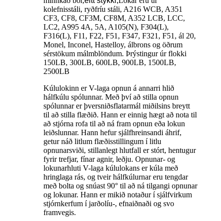
minnkað bor,
eitt stykki,
Lokar eru úr
kolefnisstáli, ryðfríu stáli, A216 WCB, A351
CF3, CF8, CF3M, CF8M, A352 LCB, LCC,
LC2, A995 4A, 5A, A105(N), F304(L),
F316(L), F11, F22, F51, F347, F321, F51, ál 20,
Monel, Inconel, Hastelloy, álbrons og öðrum
sérstökum málmblöndum. Þrýstingur úr flokki
150LB, 300LB, 600LB, 900LB, 1500LB,
2500LB
Kúlulokinn er V-laga opnun á annarri hlið
hálfkúlu spólunnar. Með því að stilla opnun
spólunnar er þversniðsflatarmál miðilsins breytt
til að stilla flæðið. Hann er einnig hægt að nota til
að stjórna rofa til að ná fram opnun eða lokun
leiðslunnar. Hann hefur sjálfhreinsandi áhrif,
getur náð litlum flæðisstillingum í litlu
opnunarsviði, stillanlegt hlutfall er stórt, hentugur
fyrir trefjar, fínar agnir, leðju. Opnunar- og
lokunarhluti V-laga kúlulokans er kúla með
hringlaga rás, og tveir hálfkúlurnar eru tengdar
með bolta og snúast 90° til að ná tilgangi opnunar
og lokunar. Hann er mikið notaður í sjálfvirkum
stjórnkerfum í jarðolíu-, efnaiðnaði og svo
framvegis.