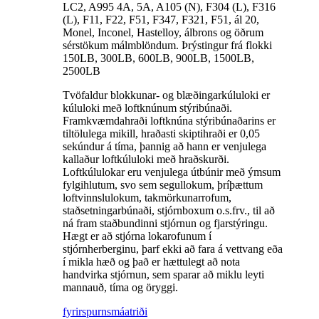
LC2, A995 4A, 5A, A105 (N), F304 (L), F316
(L), F11, F22, F51, F347, F321, F51, ál 20,
Monel, Inconel, Hastelloy, álbrons og öðrum
sérstökum málmblöndum. Þrýstingur frá flokki
150LB, 300LB, 600LB, 900LB, 1500LB,
2500LB
Tvöfaldur blokkunar- og blæðingarkúluloki er
kúluloki með loftknúnum stýribúnaði.
Framkvæmdahraði loftknúna stýribúnaðarins er
tiltölulega mikill, hraðasti skiptihraði er 0,05
sekúndur á tíma, þannig að hann er venjulega
kallaður loftkúluloki með hraðskurði.
Loftkúlulokar eru venjulega útbúnir með ýmsum
fylgihlutum, svo sem segullokum, þríþættum
loftvinnslulokum, takmörkunarrofum,
staðsetningarbúnaði, stjórnboxum o.s.frv., til að
ná fram staðbundinni stjórnun og fjarstýringu.
Hægt er að stjórna lokarofunum í
stjórnherberginu, þarf ekki að fara á vettvang eða
í mikla hæð og það er hættulegt að nota
handvirka stjórnun, sem sparar að miklu leyti
mannauð, tíma og öryggi.
fyrirspurn
smáatriði