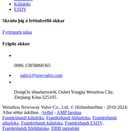
Kúluloki
ESDV
Skráðu þig á fréttabréfið okkar
Fyrirspurn núna
Fylgdu okkur
0086-15858860365
sales1@nswvalve.com
DongOu iðnaðarsvæði, Oubei Yongjia Wenzhou City,
Zhejiang Kína-325105.
Wenzhou Newsway Valve Co., Ltd. © Höfundarréttur - 2010-2024:
Allur réttur áskilinn. -
Veftré
-
AMP farsíma
Framleiðandi kúluloka,
Framleiðandi hliðarloka,
Framleiðandi
afturloka,
Framleiðandi kúluloka,
Framleiðandi ESDV,
Framleiðandi fiðrildaloka,
DBB tappaloki