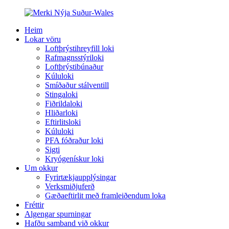
Heim
Lokar vöru
Loftþrýstihreyfill loki
Rafmagnsstýriloki
Loftþrýstibúnaður
Kúluloki
Smíðaður stálventill
Stingaloki
Fiðrildaloki
Hliðarloki
Eftirlitsloki
Kúluloki
PFA fóðraður loki
Sigti
Kryógenískur loki
Um okkur
Fyrirtækjaupplýsingar
Verksmiðjuferð
Gæðaeftirlit með framleiðendum loka
Fréttir
Algengar spurningar
Hafðu samband við okkur