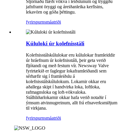
Stjórnaðu flæði vökva í leiðslunum og tryggðu
jafnframt öryggi og áreiðanleika kerfisins,
lekavörn og góða þéttingu.
fyrirspurn
smáatriði
Kúluloki úr kolefnisstáli
Kolefnisstálskúlulokar eru kúlulokar framleiddir
úr hráefnum úr kolefnisstáli, þeir geta verið
fljótandi og með festum vír. Newsway Valve
fyrirtækið er faglegur lokaframleiðandi sem
sérhæfir sig í framleiðslu á
kolefnisstálskúlulokum. Lokarnir okkar eru
aðallega skipt í handvirka loka, loftloka,
rafmagnsloka og loft-vökvaloka.
Stálhliðarlokarnir okkar hafa verið notaðir í
ýmsum atvinnugreinum, allt frá efnaverksmiðjum
til virkjana.
fyrirspurn
smáatriði