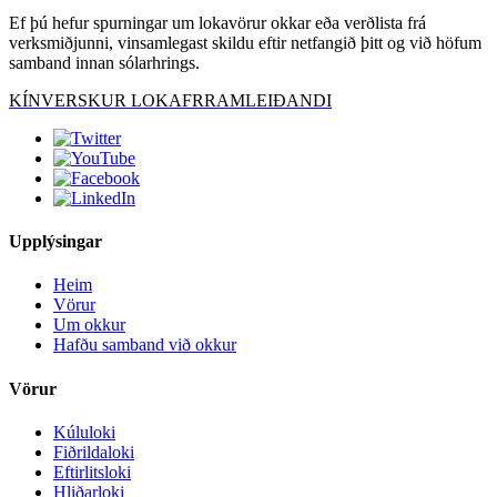
Ef þú hefur spurningar um lokavörur okkar eða verðlista frá
verksmiðjunni, vinsamlegast skildu eftir netfangið þitt og við höfum
samband innan sólarhrings.
KÍNVERSKUR LOKAFRRAMLEIÐANDI
Upplýsingar
Heim
Vörur
Um okkur
Hafðu samband við okkur
Vörur
Kúluloki
Fiðrildaloki
Eftirlitsloki
Hliðarloki