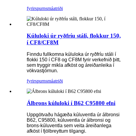
fyrirspurn
smáatriði
Kúluloki úr ryðfríu stáli, flokkur 150,
í CF8/CF8M
Finndu fullkomna kúluloka úr ryðfríu stáli í
flokki 150 í CF8 og CF8M fyrir verkefnið þitt,
sem tryggir mikla afköst og áreiðanleika í
vökvastjórnun.
fyrirspurn
smáatriði
Álbrons kúluloki í B62 C95800 efni
Uppgötvaðu hágæða kúluventla úr álbronsi
B62, C95800, kúluventla úr álbronsi og
brons-kúluventla sem veita áreiðanlega
afköst í fjölbreyttum tilgangi.