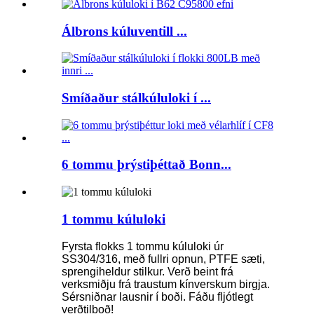
Álbrons kúluventill ...
Smíðaður stálkúluloki í ...
6 tommu þrýstiþéttað Bonn...
1 tommu kúluloki
Fyrsta flokks 1 tommu kúluloki úr
SS304/316, með fullri opnun, PTFE sæti,
sprengiheldur stilkur. Verð beint frá
verksmiðju frá traustum kínverskum birgja.
Sérsniðnar lausnir í boði. Fáðu fljótlegt
verðtilboð!