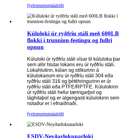
fyrirspurn
smáatriði
Kúluloki úr ryðfríu stáli með 600LB
flokki í trunnion-festingu og fullri
opnun
Kúluloki úr ryðfríu stáli vísar til kúluloka þar
sem allir hlutar lokans eru úr ryðfríu stáli.
Lokahlutinn, kúlan og stilkurinn á
kúlulokanum eru úr ryðfríu stáli 304 eða
ryðfríu stáli 316 og þéttihringurinn er úr
ryðfríu stáli eða PTFE/RPTFE. Kúlulokinn
úr ryðfríu stáli hefur tæringarþol og
lághitaþol og er algengasti kúlulokinn sem
notaður er í efnaiðnaði.
fyrirspurn
smáatriði
ESDV-Neyðarlokunarloki