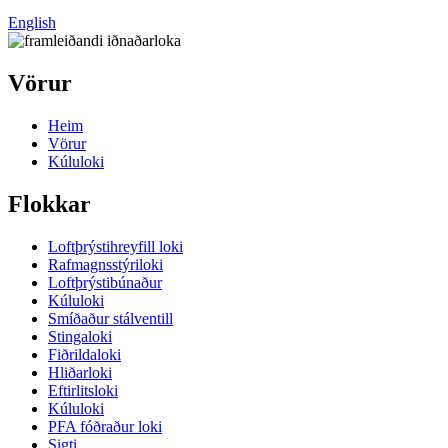
English
Vörur
Heim
Vörur
Kúluloki
Flokkar
Loftþrýstihreyfill loki
Rafmagnsstýriloki
Loftþrýstibúnaður
Kúluloki
Smíðaður stálventill
Stingaloki
Fiðrildaloki
Hliðarloki
Eftirlitsloki
Kúluloki
PFA fóðraður loki
Sigti