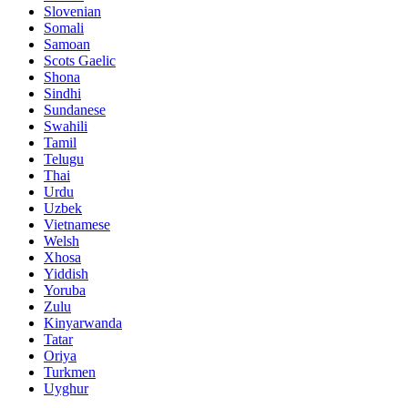
Slovenian
Somali
Samoan
Scots Gaelic
Shona
Sindhi
Sundanese
Swahili
Tamil
Telugu
Thai
Urdu
Uzbek
Vietnamese
Welsh
Xhosa
Yiddish
Yoruba
Zulu
Kinyarwanda
Tatar
Oriya
Turkmen
Uyghur