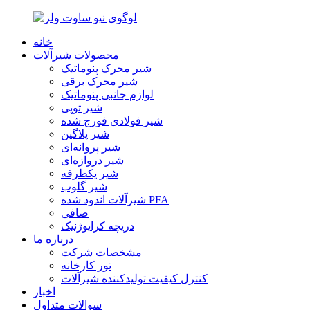
خانه
محصولات شیرآلات
شیر محرک پنوماتیک
شیر محرک برقی
لوازم جانبی پنوماتیک
شیر توپی
شیر فولادی فورج شده
شیر پلاگین
شیر پروانه‌ای
شیر دروازه‌ای
شیر یکطرفه
شیر گلوب
شیرآلات اندود شده PFA
صافی
دریچه کرایوژنیک
درباره ما
مشخصات شرکت
تور کارخانه
کنترل کیفیت تولیدکننده شیرآلات
اخبار
سوالات متداول