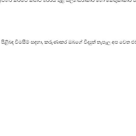
 අවහිර කිරීමට කපාට ශරීරය තුළ සිලින්ඩරාකාර හෝ කේතුකාකාර ප්ල
ිළිබඳ විමසීම් සඳහා, කරුණාකර ඔබගේ විද්‍යුත් තැපෑල අප වෙත 