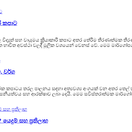
ාරී කපාට
ිද්‍යුත් සහ වායුමය ක්‍රියාකාරී කපාට අතර තේරීම තීරණාත්මක ත
ස්ත භාවිත අවස්ථා වලදී මූලික වශයෙන් වෙනස් වේ. මෙම මාර්ගෝප
ම, වර්ග
යාකාරක කපාටය තරල පාලනය සඳහා අත්‍යවශ්‍ය අංගයක් වන අතර තෙල්
්වසනීයත්වය සහ ආරක්ෂාව ලබා දෙයි. මෙම සවිස්තරාත්මක මාර්ගෝපදේ
ෙදුම් සහ ප්‍රතිලාභ