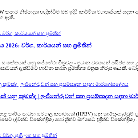
 NSW කපාට නිෂ්පාදක හැඳින්වීම ඔබ ඉදිරි කාර්මික ව්‍යාපෘතියක් 
 ඇති...
6: වර්ග, කාර්යයන් සහ ප්‍රමිතීන්
ේතයක් යනු ඉංජිනේරු චිත්‍රවල - ප්‍රධාන වශයෙන් පයිප්ප සහ උප
ටයක් දැක්වීමට භාවිතා කරන ප්‍රමිතිගත චිත්‍රක නිරූපණයකි. බෝල
නු කුමක්ද | ඉංජිනේරුවන් සහ ප්‍රසම්පාදන සඳහා ම
 කාර්ය සාධන සමනල කපාටයක් (HPBV) යනු කාර්තු-හැරවුම් භ්‍
ද්විත්ව විකේන්ද්‍රික) හෝ ත්‍රිත්ව ඕෆ්සෙට් (ත්‍රිත්ව විකේන්ද්‍රික) - සු