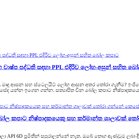
වාෂ්ප පද්ධති සඳහා PPL එදිරිව ලෝහ-අසුන් සහිත බ
L මෘදු ආසන සහ ස්ටෙලයිට් ලෝහ ආසන අතර තෝරා ගැනීම? ඉංජිනේරු 
ද යන්න ඉගෙන ගන්න. සත්‍යාපිත චීන බෝල කපාට නිෂ්පාදකයෙකු
ීන බෝල කපාට නිෂ්පාදකයෙකු සහ කර්මාන්ත ශාලාවක් 
API 6D ප්‍රමිතීන් සපුරාලන්නේ නැත. ඔබේ තොග ඇණවුම ලබා දීමට ප