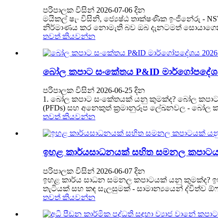
පරිපාලක විසින් 2026-07-06 දින
මයිකල් ෂැං විසිනි, ජ්‍යෙෂ්ඨ තාක්ෂණික ඉංජිනේරු -
නිර්මාණය කර නොමැති බව ඔබ දැනටමත් සොයාගෙන
තවත් කියවන්න
බෝල කපාට සංකේතය P&ID මාර්ගෝපදේශය 202
පරිපාලක විසින් 2026-06-25 දින
1. බෝල කපාට සංකේතයක් යනු කුමක්ද? බෝල කපාට සංක
(PFDs) සහ අනෙකුත් ක්‍රමානුරූප ලේඛනවල - බෝල කපා
තවත් කියවන්න
ඉහළ කාර්යසාධනයක් සහිත සමනල කපාටයක් ය
පරිපාලක විසින් 2026-06-07 දින
ඉහළ කාර්ය සාධන සමනල කපාටයක් යනු කුමක්ද? ඉහළ
තැටියක් සහ කඳ සැලසුමක් - සාමාන්‍යයෙන් ද්විත්ව ඕෆ්සෙට් (
තවත් කියවන්න