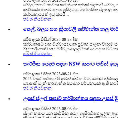
පරිපාලක විසින් 2025-11-10 දින
බෝල කපාට භාවිතා කරන්නේ කුමක් සඳහාද? බෝල කපා
කාර්යක්ෂමතාව සඳහා ප්‍රසිද්ධය. නේවාසික ජලනල කාර්
කාර්යභාරයක් ඉටු කරයි...
තවත් කියවන්න
තෙල්, බලය සහ ක්‍රියාවලි කර්මාන්ත නල 
පරිපාලක විසින් 2025-08-28 දින
කාර්යක්ෂම සහ විශ්වාසදායක ප්‍රවාහ පාලන විසඳුම
බහුකාර්යතාව සහ පිරිවැය-ඵලදායීතාවය සඳහා වටි
තවත් කියවන්න
කාර්මික යෙදුම් සඳහා NSW කපාට මගින් ඉහ
පරිපාලක විසින් 2025-08-21 දින
2025 වසර හරහා අපි ගමන් කරන විට, කපාට නිෂ්පාදන
ව්‍යාපෘති වැනි කර්මාන්ත ස්ථාවර වර්ධනයක් ඇති කර
තවත් කියවන්න
උසස් ප්ලග් කපාට කර්මාන්තය සඳහා උසස් මුද්
පරිපාලක විසින් 2025-08-08 දින
ප්ලග් කපාට යනු කාර්මික තරල හැසිරවීමේ මූලික අ