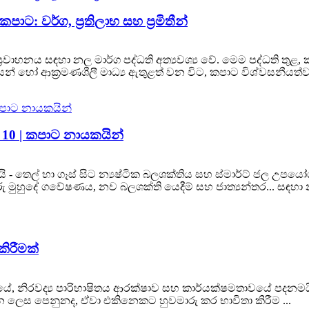
ාට: වර්ග, ප්‍රතිලාභ සහ ප්‍රමිතීන්
වාහනය සඳහා නල මාර්ග පද්ධති අත්‍යවශ්‍ය වේ. මෙම පද්ධති තුළ, කප
හෝ ආක්‍රමණශීලී මාධ්‍ය ඇතුළත් වන විට, කපාට විශ්වසනීයත්වය
10 | කපාට නායකයින්
 - තෙල් හා ගෑස් සිට න්‍යෂ්ටික බලශක්තිය සහ ස්මාර්ට් ජල උපයෝ
ැඹුරු මුහුදේ ගවේෂණය, නව බලශක්ති යෙදීම් සහ ජාත්‍යන්තර... සඳ
කිරීමක්
ේ, නිරවද්‍ය පාරිභාෂිතය ආරක්ෂාව සහ කාර්යක්ෂමතාවයේ පදනමය
න ලෙස පෙනුනද, ඒවා එකිනෙකට හුවමාරු කර භාවිතා කිරීම ...