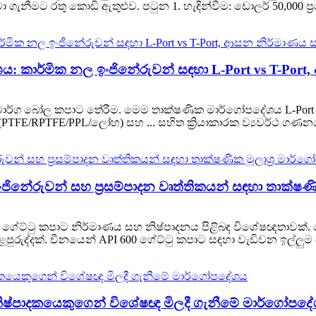
නීමට රතු කොඩි ඇතුළුව. පටුන 1. හැඳින්වීම: ඩොලර් 50,000 ප්‍ර
ය: කාර්මික නල ඉංජිනේරුවන් සඳහා L-Port vs T-Port, 
ි-මාර්ග බෝල කපාට තේරීම. මෙම තාක්ෂණික මාර්ගෝපදේශය L-Port vs T-
් (PTFE/RPTFE/PPL/ලෝහ) සහ ... සහිත ක්‍රියාකාරක ව්‍යවර්ථ ගණන
ජිනේරුවන් සහ ප්‍රසම්පාදන වෘත්තිකයන් සඳහා තාක්ෂණි
ගේට්ටු කපාට නිර්මාණය සහ නිෂ්පාදනය පිළිබඳ විශේෂඥතාවක්. ලො
රුද්දක්. චීනයෙන් API 600 ගේට්ටු කපාට සඳහා වැඩිවන ඉල්ලුම
නිෂ්පාදකයෙකුගෙන් විශේෂඥ මිලදී ගැනීමේ මාර්ගෝපද