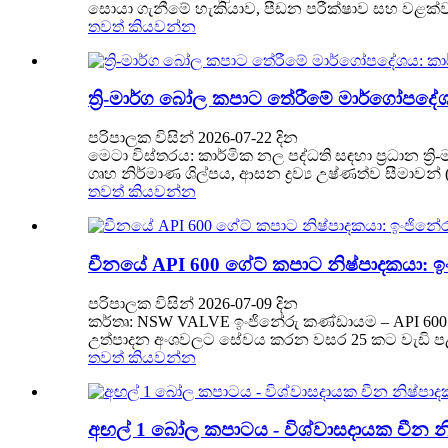
සොයා ගැනීමේ හැකියාව, පීඩන පරීක්ෂාව සහ වළක්වා ගැ
තවත් කියවන්න
ත්‍රි-මාර්ග බෝල කපාට තේරීමේ මාර්ගෝපදේශ
පරිපාලක විසින් 2026-07-22 දින
මෙටා විස්තරය: කාර්මික නල පද්ධති සඳහා ප්‍රධාන ත්‍ර
ගෘහ නිර්මාණ ශිල්පය, ආසන ද්‍රව්‍ය උෂ්ණත්ව සීමාවන
තවත් කියවන්න
චීනයේ API 600 ගේට් කපාට නිෂ්පාදකයා: ඉං
පරිපාලක විසින් 2026-07-09 දින
කර්තෘ: NSW VALVE ඉංජිනේරු කණ්ඩායම – API 600 
උත්පාදන අංශවලට සේවය කරන වසර 25 කට වැඩි පළපු
තවත් කියවන්න
අඟල් 1 බෝල කපාටය - විශ්වාසදායක චීන 