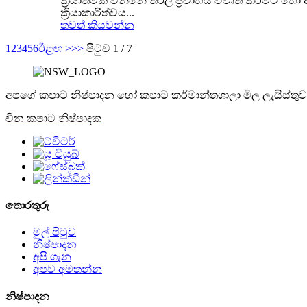
ක්‍රියාත්මක වන්නේ තරල ප්‍රවාහය විවෘත කිරීමට හෝ
ක්‍රියාකාරිත්වය...
තවත් කියවන්න
1
2
3
4
5
6
ඊළඟ >
>>
පිටුව 1 / 7
අපගේ කපාට නිෂ්පාදන හෝ කපාට කර්මාන්තශාලා මිල ලැයිස්තුව ප
චීන කපාට නිෂ්පාදක
තොරතුරු
මුල් පිටුව
නිෂ්පාදන
අපි ගැන
අපව අමතන්න
නිෂ්පාදන