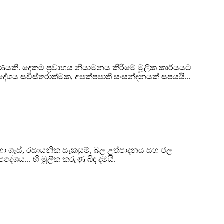
ීරණයකි. දෙකම ප්‍රවාහය නියාමනය කිරීමේ මූලික කාර්යයට
දේශය සවිස්තරාත්මක, අපක්ෂපාතී සංසන්දනයක් සපයයි...
 හා ගෑස්, රසායනික සැකසුම්, බල උත්පාදනය සහ ජල
ශය... හි මූලික කරුණු බිඳ දමයි.