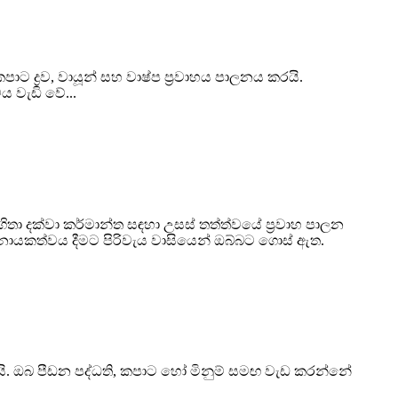
ාට ද්‍රව, වායූන් සහ වාෂ්ප ප්‍රවාහය පාලනය කරයි.
 වැඩි වේ...
ගිතා දක්වා කර්මාන්ත සඳහා උසස් තත්ත්වයේ ප්‍රවාහ පාලන
හා නායකත්වය දීමට පිරිවැය වාසියෙන් ඔබ්බට ගොස් ඇත.
ි. ඔබ පීඩන පද්ධති, කපාට හෝ මිනුම් සමඟ වැඩ කරන්නේ