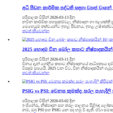
අධි පීඩන කාර්මික පද්ධති සඳහා ව්‍යාජ වානේ කප
පරිපාලක විසින් 2026-03-13 දින
නවීන කාර්මික පහසුකම්වල, නිෂ්පාදන හා බලශක්ති ප්‍ර
මෙහෙයුම් තත්වයන්ට ඉහළ පීඩනය, ඉහළ උෂ්ණත්වයන් 
තවත් කියවන්න
2025 හොඳම චීන බෝල කපාට නිෂ්පාදකයින් 
පරිපාලක විසින් 2026-03-11 දින
චීනය දැන් ගෝලීය කපාට නිෂ්පාදනයේ ආධිපත්‍යය දරයි
විසඳුම් සපයයි. 2025 වන විට, චීන නිෂ්පාදකයින් ග
තවත් කියවන්න
PSIG vs PSI: වෙනස කුමක්ද: සරල පැහැදිලි 
පරිපාලක විසින් 2026-03-02 දින
ඉංජිනේරු, නිෂ්පාදන සහ තරල පාලනය පිළිබඳ ලෝකය
නම්, ඔබ PSI සහ PSIG යන පද හමු වී ඇති. ඒවා සමා