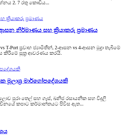
ශ්නය 2. 7 රතු කොඩිය...
ආසන නිර්මාණය සහ ක්‍රියාකරු ප්‍රමාණය
Port ප්‍රවාහ ජ්‍යාමිතීන්, 2-ආසන vs 4-ආසන මුද්‍රා තැබීමේ
ය කිරීමේ සූත්‍ර ආවරණය කරයි.
ක මූලාශ්‍ර මාර්ගෝපදේශයකි
ව පුරා තෙල් සහ ගෑස්, ඛනිජ රසායනික සහ විදුලි
 චීනයේ කපාට කර්මාන්තයට පිවිස ඇත...
ේශය