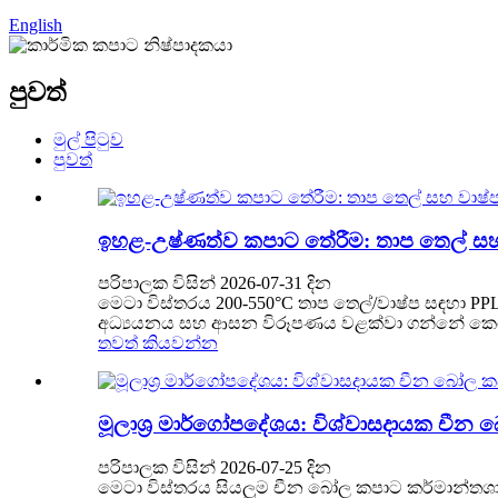
English
පුවත්
මුල් පිටුව
පුවත්
ඉහළ-උෂ්ණත්ව කපාට තේරීම: තාප තෙල් සහ 
පරිපාලක විසින් 2026-07-31 දින
මෙටා විස්තරය 200‑550°C තාප තෙල්/වාෂ්ප සඳහා PP
අධ්‍යයනය සහ ආසන විරූපණය වළක්වා ගන්නේ කෙසේ
තවත් කියවන්න
මූලාශ්‍ර මාර්ගෝපදේශය: විශ්වාසදායක ච
පරිපාලක විසින් 2026-07-25 දින
මෙටා විස්තරය සියලුම චීන බෝල කපාට කර්මාන්තශාලා 