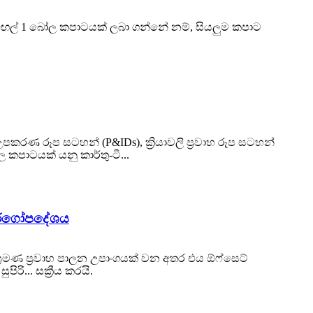
සඳහා අඟල් 1 බෝල කපාටයක් ලබා ගන්නේ නම්, සියලුම කපාට
කරණ රූප සටහන් (P&IDs), ක්‍රියාවලි ප්‍රවාහ රූප සටහන්
 කපාටයක් යනු කාර්තු-ටී...
ාර්ගෝපදේශය
රමණ ප්‍රවාහ පාලන උපාංගයක් වන අතර එය ඕෆ්සෙට්
පිරි... සක්‍රීය කරයි.