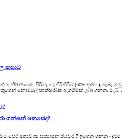
ෝල කපාට
නිර්ණායක, පිරිවැය ඉතිරිකිරීම් (60% දක්වා), සැබෑ නඩු
ගෙන් නොමිලේ තාක්ෂණික ඇගයීමක් ලබා ගන්න. ටැබ්...
තෝරා ගන්නේ කෙසේද?
ෙර අත්‍යවශ්‍ය සත්‍යාපන පියවර 7 ඉගෙන ගන්න - ද්‍රව්‍ය