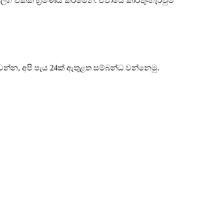
ග් එකක් භ්‍රමණය කිරීමෙනි. ඒවායේ කාර්තු-හැරවුම්
එවන්න, අපි පැය 24ක් ඇතුළත සම්බන්ධ වන්නෙමු.