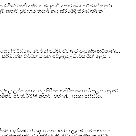
ේ විශ්වසනීයත්වය, බහුකාර්යතාව සහ කර්මාන්ත පුරා
වුම් කපාට ප්‍රවාහය නියාමනය කිරීමේදී තීරණාත්මක
මයෙන් වර්ධනය වෙමින් පවතී. ඒවායේ සංයුක්ත නිර්මාණය,
ේ. කර්මාන්ත වර්ධනය සහ වෙළඳපල ධාවකයින් ලෙස...
ුලිබල උත්පාදනය, ජල පිරිපහදු කිරීම සහ යටිතල පහසුකම්
ව පවතී. NSW කපාට, එහි wi... සඳහා ප්‍රසිද්ධය.
දැමීමේ හැකියාවන් සඳහා අගය කරනු ලැබේ. මෙම කපාට