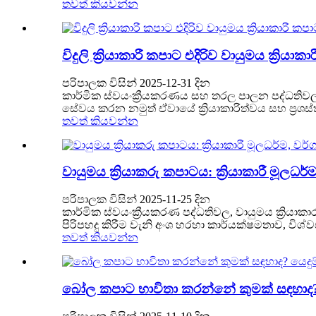
තවත් කියවන්න
විදුලි ක්‍රියාකාරී කපාට එදිරිව වායුමය ක්‍රියාක
පරිපාලක විසින් 2025-12-31 දින
කාර්මික ස්වයංක්‍රීයකරණය සහ තරල පාලන පද්ධතිවල ව
සේවය කරන නමුත් ඒවායේ ක්‍රියාකාරිත්වය සහ ප්‍රශ
තවත් කියවන්න
වායුමය ක්‍රියාකරු කපාටය: ක්‍රියාකාරී මූලධර්
පරිපාලක විසින් 2025-11-25 දින
කාර්මික ස්වයංක්‍රීයකරණ පද්ධතිවල, වායුමය ක්‍රි
පිරිපහදු කිරීම වැනි අංශ හරහා කාර්යක්ෂමතාව, විශ
තවත් කියවන්න
බෝල කපාට භාවිතා කරන්නේ කුමක් සඳහාද? ය