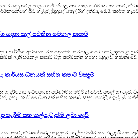
ට යනු තරල පාලන පද්ධතිවල අත්‍යවශ්‍ය සංරචක වන අතර, ඒවාය
මිකයන්ගේ සිට ගැඹුරු මුහුදේ තෙල් රිග් දක්වා, මෙම කාර්තු-හැර
මාර්ග සඳහා කල් පවතින සමනල කපාට
් සඳහා කාර්මික අවශ්‍යතා මත පදනම්ව සමනල කපාට වෙළඳපොළ ක්‍ර
නාකමක් ඇති සමනල කපාට බහු කර්මාන්ත හරහා බහුලව භාවිතා ව
ළ කාර්යසාධනයක් සහිත කපාට විසඳුම්
 භූ දර්ශනය වේගයෙන් පරිණාමය වෙමින් පවතී. තෙල් හා ගෑස්, විද
මින්, ඉහළ කාර්යසාධනයක් සහිත කපාට සඳහා ගෝලීය ඉල්ලුම ශක්තිමත්
‍රා තැබීම සහ කල්පැවැත්ම ලබා දෙයි
ංග වන අතර, ඒවායේ සරල සැලසුම, කල්පැවැත්ම සහ ඵලදායී වසා 