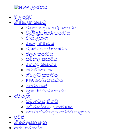
මුල් පිටුව
නිෂ්පාදන කපාට
වායුමය ක්‍රියාකරු කපාටය
විදුලි ක්‍රියාකරු කපාටය
වායු උපාංග
බෝල කපාටය
ව්‍යාජ වානේ කපාටය
ප්ලග් කපාටය
සමනල කපාටය
ගේට්ටු කපාටය
චෙක් කපාටය
ග්ලෝබ් කපාටය
PFA රේඛා කපාටය
පෙරනයක්
ක්‍රයෝජනික් කපාටය
අපි ගැන
සමාගම් පැතිකඩ
කර්මාන්තශාලා සංචාරය
කපාට නිෂ්පාදක තත්ත්ව පාලනය
පුවත්
නිතර අසන පැන
අපව අමතන්න