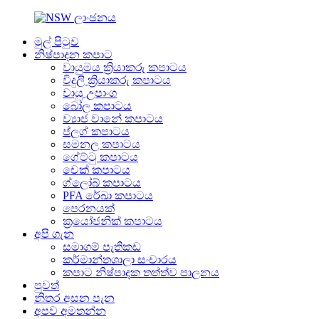
මුල් පිටුව
නිෂ්පාදන කපාට
වායුමය ක්‍රියාකරු කපාටය
විදුලි ක්‍රියාකරු කපාටය
වායු උපාංග
බෝල කපාටය
ව්‍යාජ වානේ කපාටය
ප්ලග් කපාටය
සමනල කපාටය
ගේට්ටු කපාටය
චෙක් කපාටය
ග්ලෝබ් කපාටය
PFA රේඛා කපාටය
පෙරනයක්
ක්‍රයෝජනික් කපාටය
අපි ගැන
සමාගම් පැතිකඩ
කර්මාන්තශාලා සංචාරය
කපාට නිෂ්පාදක තත්ත්ව පාලනය
පුවත්
නිතර අසන පැන
අපව අමතන්න