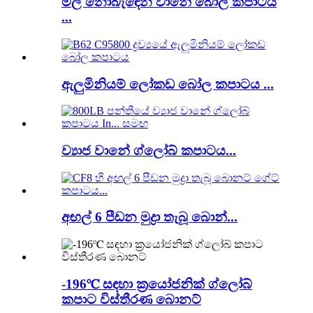
මල නොබැඳෙන වානේ බෝල කපාටය
...
ඇලුමිනියම් ලෝකඩ බෝල කපාටය ...
ව්‍යාජ වානේ ග්ලෝබ් කපාටය...
අඟල් 6 පීඩන මුද්‍රා තැබූ බොන්...
-196℃ සඳහා ක්‍රයෝජනික් ග්ලෝබ්
කපාට විස්තීරණ බොනට්