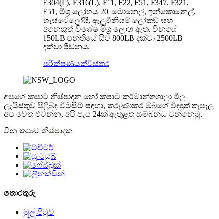
F304(L), F316(L), F11, F22, F51, F347, F321,
F51, මිශ්‍ර ලෝහය 20, මොනෙල්, ඉන්කොනෙල්,
හැස්ටෙලෝයි, ඇලුමිනියම් ලෝකඩ සහ
අනෙකුත් විශේෂ මිශ්‍ර ලෝහ ඇත. චීනයේ
150LB පන්තියේ සිට 800LB දක්වා 2500LB
දක්වා පීඩනය.
පරීක්ෂණයක්
විස්තර
අපගේ කපාට නිෂ්පාදන හෝ කපාට කර්මාන්තශාලා මිල
ලැයිස්තුව පිළිබඳ විමසීම් සඳහා, කරුණාකර ඔබගේ විද්‍යුත් තැපෑල
අප වෙත එවන්න, අපි පැය 24ක් ඇතුළත සම්බන්ධ වන්නෙමු.
චීන කපාට නිෂ්පාදක
තොරතුරු
මුල් පිටුව