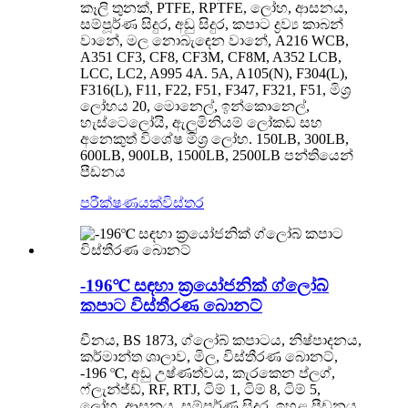
කෑලි තුනක්, PTFE, RPTFE, ලෝහ, ආසනය,
සම්පූර්ණ සිදුර, අඩු සිදුර, කපාට ද්‍රව්‍ය කාබන්
වානේ, මල නොබැඳෙන වානේ, A216 WCB,
A351 CF3, CF8, CF3M, CF8M, A352 LCB,
LCC, LC2, A995 4A. 5A, A105(N), F304(L),
F316(L), F11, F22, F51, F347, F321, F51, මිශ්‍ර
ලෝහය 20, මොනෙල්, ඉන්කොනෙල්,
හැස්ටෙලෝයි, ඇලුමිනියම් ලෝකඩ සහ
අනෙකුත් විශේෂ මිශ්‍ර ලෝහ. 150LB, 300LB,
600LB, 900LB, 1500LB, 2500LB පන්තියෙන්
පීඩනය
පරීක්ෂණයක්
විස්තර
-196℃ සඳහා ක්‍රයෝජනික් ග්ලෝබ්
කපාට විස්තීරණ බොනට්
චීනය, BS 1873, ග්ලෝබ් කපාටය, නිෂ්පාදනය,
කර්මාන්ත ශාලාව, මිල, විස්තීරණ බොනට්,
-196 ℃, අඩු උෂ්ණත්වය, කැරකෙන ප්ලග්,
ෆ්ලැන්ජ්ඩ්, RF, RTJ, ටිම් 1, ටිම් 8, ටිම් 5,
ලෝහ, ආසනය, සම්පූර්ණ සිදුර, ඉහළ පීඩනය,