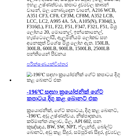
ඉහළ උෂ්ණත්වය, කපාට ද්‍රව්‍යවල කාබන්
වානේ, මල නොබැඳෙන වානේ, A216 WCB,
A351 CF3, CF8, CF3M, CF8M, A352 LCB,
LCC, LC2, A995 4A. 5A, A105(N), F304(L),
F316(L), F11, F22, F51, F347, F321, F51, මිශ්‍ර
ලෝහය 20, මොනෙල්, ඉන්කොනෙල්,
හැස්ටෙලෝයි, ඇලුමිනියම් ලෝකඩ සහ
අනෙකුත් විශේෂ මිශ්‍ර ලෝහ ඇත. 150LB,
300LB, 600LB, 900LB, 1500LB, 2500LB
පන්තියෙන් පීඩනය
පරීක්ෂණයක්
විස්තර
-196℃ සඳහා ක්‍රයෝජනික් ගේට්
කපාටය දිගු කළ බොනට් එක
ක්‍රයොජනික්, ගේට් කපාටය, දිගු කළ බොනට්,
-196℃, අඩු උෂ්ණත්වය, නිෂ්පාදකයා,
කර්මාන්ත ශාලාව, මිල, API 602, ඝන
කුඤ්ඤය, BW, SW, NPT, ෆ්ලැන්ජ්, බෝල්ට්
බොනට්, අඩු කළ සිදුර, සම්පූර්ණ සිදුර, ද්‍රව්‍යවල