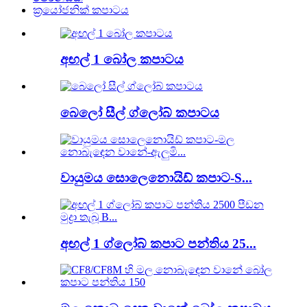
ක්‍රයෝජනික් කපාටය
අඟල් 1 බෝල කපාටය
බෙලෝ සීල් ග්ලෝබ් කපාටය
වායුමය සොලෙනොයිඩ් කපාට-S...
අඟල් 1 ග්ලෝබ් කපාට පන්තිය 25...