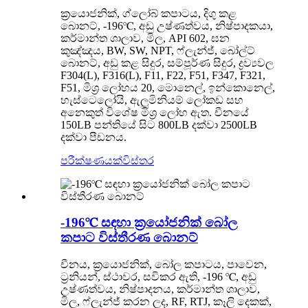
ක්‍රයොජනික්, ග්ලෝබ් කපාටය, දිගු කළ
බොනට්, -196℃, අඩු උෂ්ණත්වය, නිෂ්පාදකයා,
කර්මාන්ත ශාලාව, මිල, API 602, ඝන
කුඤ්ඤය, BW, SW, NPT, ෆ්ලැන්ජ්, බෝල්ට්
බොනට්, අඩු කළ සිදුර, සම්පූර්ණ සිදුර, ද්‍රව්‍යවල
F304(L), F316(L), F11, F22, F51, F347, F321,
F51, මිශ්‍ර ලෝහය 20, මොනෙල්, ඉන්කොනෙල්,
හැස්ටෙලෝයි, ඇලුමිනියම් ලෝකඩ සහ
අනෙකුත් විශේෂ මිශ්‍ර ලෝහ ඇත. චීනයේ
150LB පන්තියේ සිට 800LB දක්වා 2500LB
දක්වා පීඩනය.
පරීක්ෂණයක්
විස්තර
-196℃ සඳහා ක්‍රයෝජනික් බෝල
කපාට විස්තීරණ බොනට්
චීනය, ක්‍රයොජනික්, බෝල කපාටය, පාවෙන,
ට්‍රනියන්, ස්ථාවර, සවිකර ඇති, -196 ℃, අඩු
උෂ්ණත්වය, නිෂ්පාදනය, කර්මාන්ත ශාලාව,
මිල, ෆ්ලැන්ජ් කරන ලද, RF, RTJ, කෑලි දෙකක්,