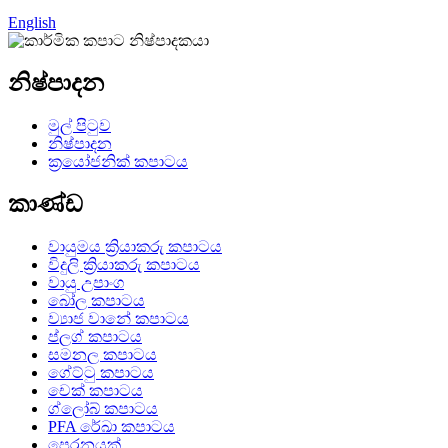
English
නිෂ්පාදන
මුල් පිටුව
නිෂ්පාදන
ක්‍රයෝජනික් කපාටය
කාණ්ඩ
වායුමය ක්‍රියාකරු කපාටය
විදුලි ක්‍රියාකරු කපාටය
වායු උපාංග
බෝල කපාටය
ව්‍යාජ වානේ කපාටය
ප්ලග් කපාටය
සමනල කපාටය
ගේට්ටු කපාටය
චෙක් කපාටය
ග්ලෝබ් කපාටය
PFA රේඛා කපාටය
පෙරනයක්