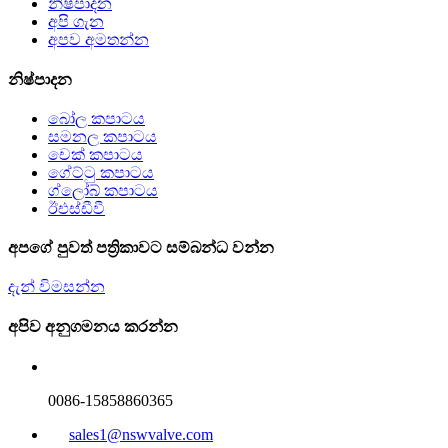
නිෂ්පාදන
අපි ගැන
අපව අමතන්න
නිෂ්පාදන
බෝල කපාටය
සමනල කපාටය
චෙක් කපාටය
ගේට්ටු කපාටය
ග්ලෝබ් කපාටය
ඊඑස්ඩීවී
අපගේ පුවත් පත්‍රිකාවට සම්බන්ධ වන්න
දැන් විමසන්න
අපිව අනුගමනය කරන්න
0086-15858860365
sales1@nswvalve.com