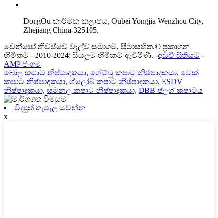
DongOu කාර්මික කලාපය, Oubei Yongjia Wenzhou City,
Zhejiang China-325105.
වෙන්ෂෝ නිව්ස්වේ වෑල්ව් සමාගම, සීමාසහිත.© ප්‍රකාශන
හිමිකම - 2010-2024: සියලුම හිමිකම් ඇවිරිණි. -
අඩවි සිතියම
-
AMP ජංගම
බෝල කපාට නිෂ්පාදකයා,
ගේට්ටු කපාට නිෂ්පාදකයා,
චෙක්
කපාට නිෂ්පාදකයා,
ග්ලෝබ් කපාට නිෂ්පාදකයා,
ESDV
නිෂ්පාදකයා,
සමනල කපාට නිෂ්පාදකයා,
DBB ප්ලග් කපාටය
විද්‍යුත් තැපෑල යවන්න
x