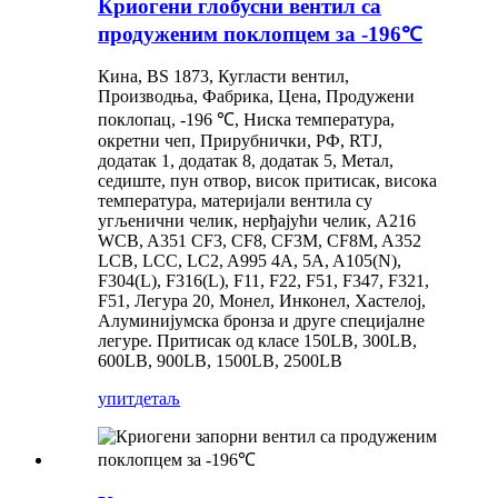
Криогени глобусни вентил са
продуженим поклопцем за -196℃
Кина, BS 1873, Кугласти вентил,
Производња, Фабрика, Цена, Продужени
поклопац, -196 ℃, Ниска температура,
окретни чеп, Прирубнички, РФ, RTJ,
додатак 1, додатак 8, додатак 5, Метал,
седиште, пун отвор, висок притисак, висока
температура, материјали вентила су
угљенични челик, нерђајући челик, A216
WCB, A351 CF3, CF8, CF3M, CF8M, A352
LCB, LCC, LC2, A995 4A, 5A, A105(N),
F304(L), F316(L), F11, F22, F51, F347, F321,
F51, Легура 20, Монел, Инконел, Хастелој,
Алуминијумска бронза и друге специјалне
легуре. Притисак од класе 150LB, 300LB,
600LB, 900LB, 1500LB, 2500LB
упит
детаљ