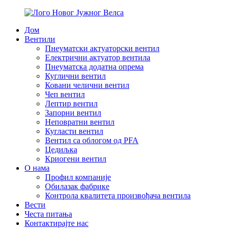
Дом
Вентили
Пнеуматски актуаторски вентил
Електрични актуатор вентила
Пнеуматска додатна опрема
Куглични вентил
Ковани челични вентил
Чеп вентил
Лептир вентил
Запорни вентил
Неповратни вентил
Кугласти вентил
Вентил са облогом од PFA
Цедиљка
Криогени вентил
О нама
Профил компаније
Обилазак фабрике
Контрола квалитета произвођача вентила
Вести
Честа питања
Контактирајте нас