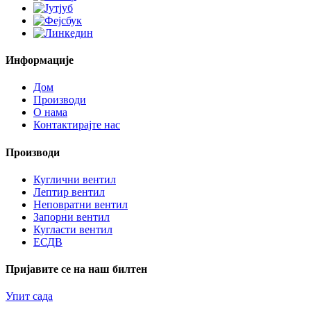
Информације
Дом
Производи
О нама
Контактирајте нас
Производи
Куглични вентил
Лептир вентил
Неповратни вентил
Запорни вентил
Кугласти вентил
ЕСДВ
Пријавите се на наш билтен
Упит сада