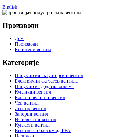
English
Производи
Дом
Производи
Криогени вентил
Категорије
Пнеуматски актуаторски вентил
Електрични актуатор вентила
Пнеуматска додатна опрема
Куглични вентил
Ковани челични вентил
Чеп вентил
Лептир вентил
Запорни вентил
Неповратни вентил
Кугласти вентил
Вентил са облогом од PFA
Цедиљка