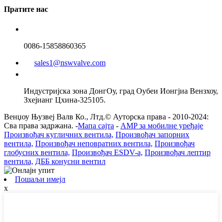
Пратите нас
0086-15858860365
sales1@nswvalve.com
Индустријска зона ДонгОу, град Оубеи Ионгјиа Вензхоу,
Зхејианг Цхина-325105.
Венџоу Њузвеј Валв Ко., Лтд.© Ауторска права - 2010-2024:
Сва права задржана. -
Мапа сајта
-
AMP за мобилне уређаје
Произвођач кугличних вентила,
Произвођач запорних
вентила,
Произвођач неповратних вентила,
Произвођач
глобусних вентила,
Произвођач ESDV-а,
Произвођач лептир
вентила,
ДББ конусни вентил
Пошаљи имејл
x