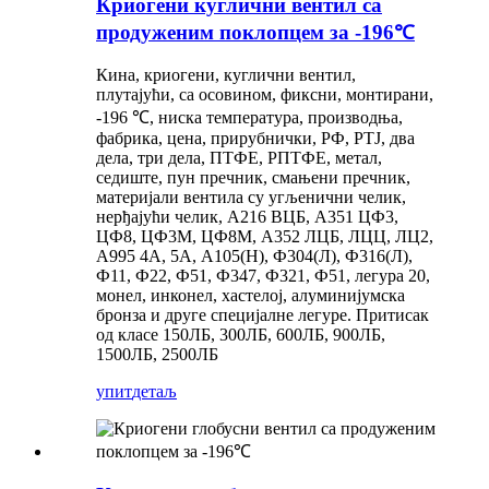
Криогени куглични вентил са
продуженим поклопцем за -196℃
Кина, криогени, куглични вентил,
плутајући, са осовином, фиксни, монтирани,
-196 ℃, ниска температура, производња,
фабрика, цена, прирубнички, РФ, РТЈ, два
дела, три дела, ПТФЕ, РПТФЕ, метал,
седиште, пун пречник, смањени пречник,
материјали вентила су угљенични челик,
нерђајући челик, А216 ВЦБ, А351 ЦФ3,
ЦФ8, ЦФ3М, ЦФ8М, А352 ЛЦБ, ЛЦЦ, ЛЦ2,
А995 4А, 5А, А105(Н), Ф304(Л), Ф316(Л),
Ф11, Ф22, Ф51, Ф347, Ф321, Ф51, легура 20,
монел, инконел, хастелој, алуминијумска
бронза и друге специјалне легуре. Притисак
од класе 150ЛБ, 300ЛБ, 600ЛБ, 900ЛБ,
1500ЛБ, 2500ЛБ
упит
детаљ