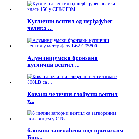
Куглични вентил од нерђајућег
челика ...
Алуминијумски бронзани
куглични вентил ...
Ковани челични глобусни вентил
у...
6-инчни запечаћени под притиском
Бон...