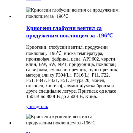
Криогени глобусни вентил са
продуженим поклопцем за -196℃
Криогени, глобусни вентил, продужени
поклопац, -196℃, ниска температура,
произвођач, фабрика, цена, API 602, чврсти
клин, BW, SW, NPT, прирубница, поклопац
са вијаком, смањени пречник, пуни пречник,
материјали су F304(L), F316(L), F11, F22,
F51, F347, F321, F51, легура 20, монел,
инконел, хастелој, алуминијумска бронза и
друге специјалне легуре. Притисак од класе
150LB до 800LB до 2500LB, Кина.
упит
детаљ