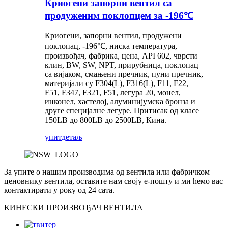
Криогени запорни вентил са
продуженим поклопцем за -196℃
Криогени, запорни вентил, продужени
поклопац, -196℃, ниска температура,
произвођач, фабрика, цена, API 602, чврсти
клин, BW, SW, NPT, прирубница, поклопац
са вијаком, смањени пречник, пуни пречник,
материјали су F304(L), F316(L), F11, F22,
F51, F347, F321, F51, легура 20, монел,
инконел, хастелој, алуминијумска бронза и
друге специјалне легуре. Притисак од класе
150LB до 800LB до 2500LB, Кина.
упит
детаљ
За упите о нашим производима од вентила или фабричком
ценовнику вентила, оставите нам своју е-пошту и ми ћемо вас
контактирати у року од 24 сата.
КИНЕСКИ ПРОИЗВОЂАЧ ВЕНТИЛА