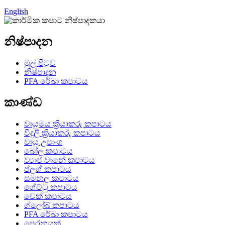
English
නිෂ්පාදන
මුල් පිටුව
නිෂ්පාදන
PFA රේඛා කපාටය
කාණ්ඩ
වායුමය ක්‍රියාකරු කපාටය
විදුලි ක්‍රියාකරු කපාටය
වායු උපාංග
බෝල කපාටය
ව්‍යාජ වානේ කපාටය
ප්ලග් කපාටය
සමනල කපාටය
ගේට්ටු කපාටය
චෙක් කපාටය
ග්ලෝබ් කපාටය
PFA රේඛා කපාටය
පෙරනයක්