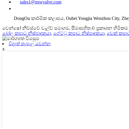
sales1@nswvalve.com
DongOu කාර්මික කලාපය, Oubei Yongjia Wenzhou City, Zhej
වෙන්ෂෝ නිව්ස්වේ වෑල්ව් සමාගම, සීමාසහිත.© ප්‍රකාශන හිමිකම - 
බෝල කපාට නිෂ්පාදකයා,
ගේට්ටු කපාට නිෂ්පාදකයා,
චෙක් කපාට
විද්‍යුත් තැපෑල යවන්න
x