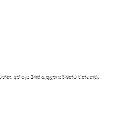
එවන්න, අපි පැය 24ක් ඇතුළත සම්බන්ධ වන්නෙමු.