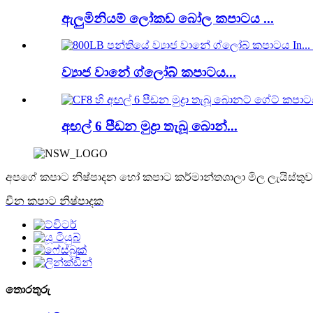
ඇලුමිනියම් ලෝකඩ බෝල කපාටය ...
ව්‍යාජ වානේ ග්ලෝබ් කපාටය...
අඟල් 6 පීඩන මුද්‍රා තැබූ බොන්...
අපගේ කපාට නිෂ්පාදන හෝ කපාට කර්මාන්තශාලා මිල ලැයිස්තුව ප
චීන කපාට නිෂ්පාදක
තොරතුරු