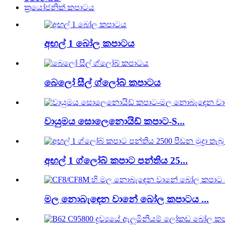
ක්‍රයෝජනික් කපාටය
අඟල් 1 බෝල කපාටය
බෙලෝ සීල් ග්ලෝබ් කපාටය
වායුමය සොලෙනොයිඩ් කපාට-S...
අඟල් 1 ග්ලෝබ් කපාට පන්තිය 25...
මල නොබැඳෙන වානේ බෝල කපාටය ...