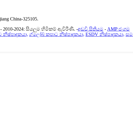
iang China-325105.
2010-2024: සියලුම හිමිකම් ඇවිරිණි. -
අඩවි සිතියම
-
AMP ජංගම
 නිෂ්පාදකයා,
ග්ලෝබ් කපාට නිෂ්පාදකයා,
ESDV නිෂ්පාදකයා,
සම