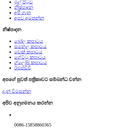
මුල් පිටුව
නිෂ්පාදන
අපි ගැන
අපව අමතන්න
නිෂ්පාදන
බෝල කපාටය
සමනල කපාටය
චෙක් කපාටය
ගේට්ටු කපාටය
ග්ලෝබ් කපාටය
ඊඑස්ඩීවී
අපගේ පුවත් පත්‍රිකාවට සම්බන්ධ වන්න
දැන් විමසන්න
අපිව අනුගමනය කරන්න
0086-15858860365