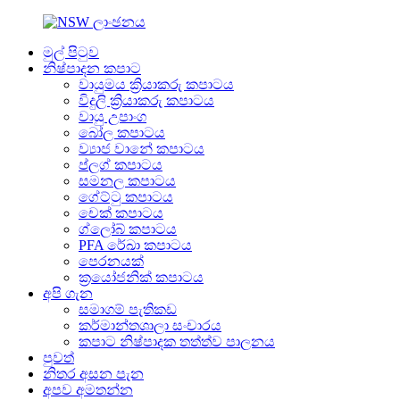
මුල් පිටුව
නිෂ්පාදන කපාට
වායුමය ක්‍රියාකරු කපාටය
විදුලි ක්‍රියාකරු කපාටය
වායු උපාංග
බෝල කපාටය
ව්‍යාජ වානේ කපාටය
ප්ලග් කපාටය
සමනල කපාටය
ගේට්ටු කපාටය
චෙක් කපාටය
ග්ලෝබ් කපාටය
PFA රේඛා කපාටය
පෙරනයක්
ක්‍රයෝජනික් කපාටය
අපි ගැන
සමාගම් පැතිකඩ
කර්මාන්තශාලා සංචාරය
කපාට නිෂ්පාදක තත්ත්ව පාලනය
පුවත්
නිතර අසන පැන
අපව අමතන්න