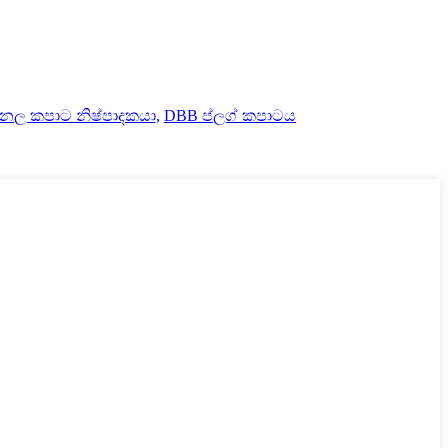
නල කපාට නිෂ්පාදකයා,
DBB ප්ලග් කපාටය