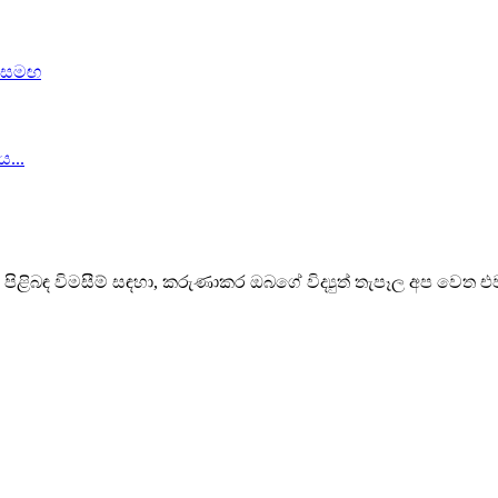
ිළිබඳ විමසීම් සඳහා, කරුණාකර ඔබගේ විද්‍යුත් තැපෑල අප වෙත 