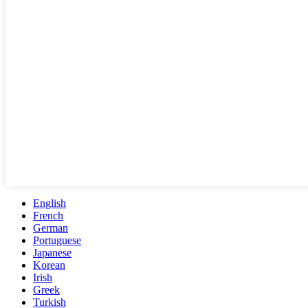
English
French
German
Portuguese
Japanese
Korean
Irish
Greek
Turkish