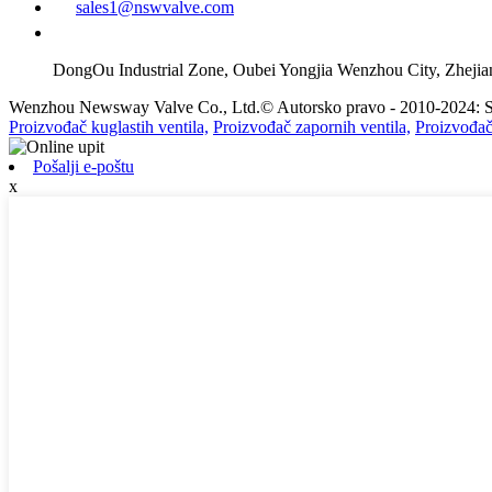
sales1@nswvalve.com
DongOu Industrial Zone, Oubei Yongjia Wenzhou City, Zheji
Wenzhou Newsway Valve Co., Ltd.© Autorsko pravo - 2010-2024: Sv
Proizvođač kuglastih ventila,
Proizvođač zapornih ventila,
Proizvođač
Pošalji e-poštu
x