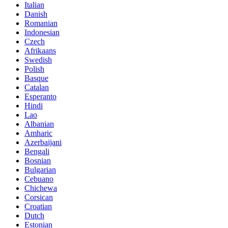
Italian
Danish
Romanian
Indonesian
Czech
Afrikaans
Swedish
Polish
Basque
Catalan
Esperanto
Hindi
Lao
Albanian
Amharic
Azerbaijani
Bengali
Bosnian
Bulgarian
Cebuano
Chichewa
Corsican
Croatian
Dutch
Estonian