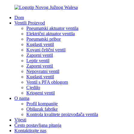
Dom
Ventili Proizvod
Pneumatski aktuator ventila
Električni aktuator ventila
Pneumatski pribor
Kuglasti ventil
Kovani čelični ventil
Zaporni ventil
Leptir ventil
Zaporni ventil
Nepovratni ventil
Kuglasti ventil
Ventil s PFA oblogom
Cjedilo
Kriogeni ventil
O nama
Profil kompanije
Obilazak fabrike
Kontrola kvalitete proizvođača ventila
Vijesti
Često postavljana pitanja
Kontaktirajte nas