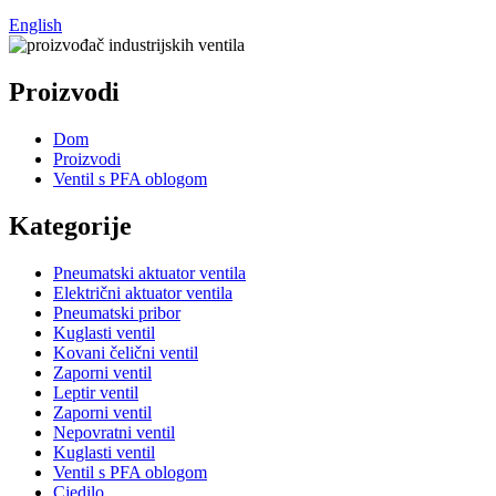
English
Proizvodi
Dom
Proizvodi
Ventil s PFA oblogom
Kategorije
Pneumatski aktuator ventila
Električni aktuator ventila
Pneumatski pribor
Kuglasti ventil
Kovani čelični ventil
Zaporni ventil
Leptir ventil
Zaporni ventil
Nepovratni ventil
Kuglasti ventil
Ventil s PFA oblogom
Cjedilo