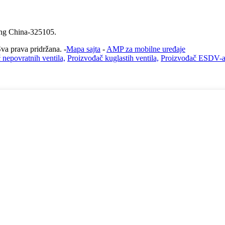
ang China-325105.
a prava pridržana. -
Mapa sajta
-
AMP za mobilne uređaje
 nepovratnih ventila,
Proizvođač kuglastih ventila,
Proizvođač ESDV-a