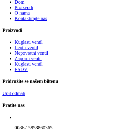
Dom
Proizvodi
O nama
Kontaktirajte nas
Proizvodi
Kuglasti ventil
Leptir ventil
Nepovratni ventil
Zaporni ventil
Kuglasti ventil
ESDV
Pridružite se našem biltenu
Upit odmah
Pratite nas
0086-15858860365