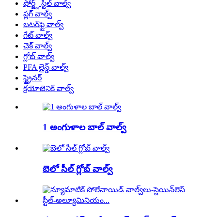
ఫోర్జ్డ్ స్టీల్ వాల్వ్
ప్లగ్ వాల్వ్
బటర్‌ఫ్లై వాల్వ్
గేట్ వాల్వ్
చెక్ వాల్వ్
గ్లోబ్ వాల్వ్
PFA లైన్డ్ వాల్వ్
స్ట్రైనర్
క్రయోజెనిక్ వాల్వ్
1 అంగుళాల బాల్ వాల్వ్
బెలో సీల్ గ్లోబ్ వాల్వ్