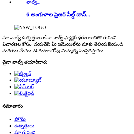
6 అంగుళాల ప్రెజర్ సీల్డ్ బాన్...
మా వాల్వ్ ఉత్పత్తులు లేదా వాల్వ్ ఫ్యాక్టరీ ధరల జాబితా గురించి
విచారణల కోసం, దయచేసి మీ ఇమెయిల్‌ను మాకు తెలియజేయండి
మరియు మేము 24 గంటలలోపు మిమ్మల్ని సంప్రదిస్తాము.
చైనా వాల్వ్ తయారీదారు
సమాచారం
హోమ్
ఉత్పత్తులు
మా గురించి