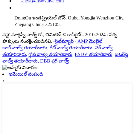
sales1@nswvalve.com
DongOu ఇండస్ట్రియల్ జోన్, Oubei Yongjia Wenzhou City,
Zhejiang China-325105.
వెన్జౌ న్యూస్వే వాల్వ్ కో., లిమిటెడ్.© కాపీరైట్ - 2010-2024 : సర్వ
హక్కులు సంరక్షించబడినవి. -
సైట్‌మ్యాప్
-
AMP మొబైల్
బాల్ వాల్వ్ తయారీదారు,
గేట్ వాల్వ్ తయారీదారు,
చెక్ వాల్వ్
తయారీదారు,
గ్లోబ్ వాల్వ్ తయారీదారు,
ESDV తయారీదారు,
బటర్‌ఫ్లై
వాల్వ్ తయారీదారు,
DBB ప్లగ్ వాల్వ్
ఇమెయిల్ పంపండి
x