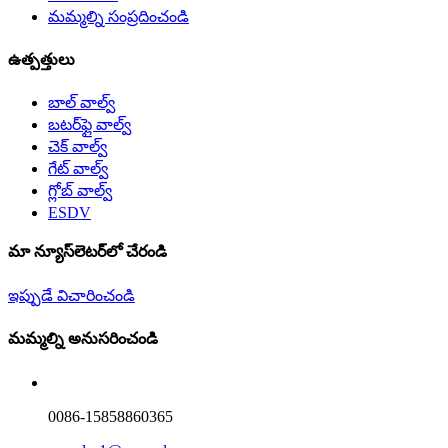
మమ్మల్ని సంప్రదించండి
ఉత్పత్తులు
బాల్ వాల్వ్
బటర్‌ఫ్లై వాల్వ్
చెక్ వాల్వ్
గేట్ వాల్వ్
గ్లోబ్ వాల్వ్
ESDV
మా న్యూస్‌లెటర్‌లో చేరండి
ఇప్పుడే విచారించండి
మమ్మల్ని అనుసరించండి
0086-15858860365