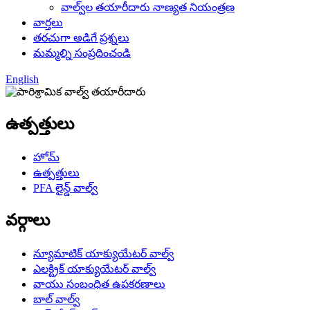
వాల్వ్‌ల తయారీదారు నాణ్యత నియంత్రణ
వార్తలు
తరచుగా అడిగే ప్రశ్నలు
మమ్మల్ని సంప్రదించండి
English
ఉత్పత్తులు
హోమ్
ఉత్పత్తులు
PFA లైన్డ్ వాల్వ్
వర్గాలు
న్యూమాటిక్ యాక్యుయేటర్ వాల్వ్
ఎలక్ట్రిక్ యాక్యుయేటర్ వాల్వ్
వాయు సంబంధిత ఉపకరణాలు
బాల్ వాల్వ్