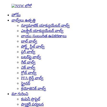
హోమ్
వాల్వ్‌లు ఉత్పత్తి
న్యూమాటిక్ యాక్యుయేటర్ వాల్వ్
ఎలక్ట్రిక్ యాక్యుయేటర్ వాల్వ్
వాయు సంబంధిత ఉపకరణాలు
బాల్ వాల్వ్
ఫోర్జ్డ్ స్టీల్ వాల్వ్
ప్లగ్ వాల్వ్
బటర్‌ఫ్లై వాల్వ్
గేట్ వాల్వ్
చెక్ వాల్వ్
గ్లోబ్ వాల్వ్
PFA లైన్డ్ వాల్వ్
స్ట్రైనర్
క్రయోజెనిక్ వాల్వ్
మా గురించి
కంపెనీ ప్రొఫైల్
ఫ్యాక్టరీ పర్యటన