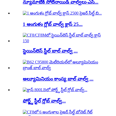
న్యూమాటిక్ సోలేనాయిడ్ వాల్వ్‌లు-ఎస్...
1 అంగుళం గ్లోబ్ వాల్వ్ క్లాస్ 25...
స్టెయిన్‌లెస్ స్టీల్ బాల్ వాల్వ్ ...
అల్యూమినియం కాంస్య బాల్ వాల్వ్ ...
ఫోర్జ్డ్ స్టీల్ గ్లోబ్ వాల్వ్...