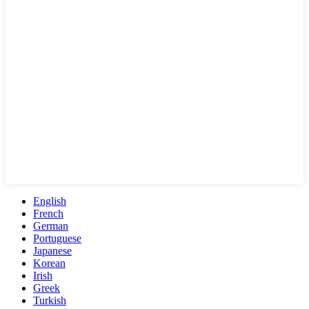
English
French
German
Portuguese
Japanese
Korean
Irish
Greek
Turkish