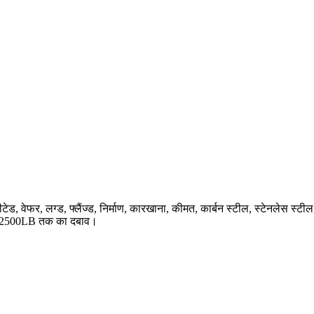
 रबर सीटेड, वेफर, लग्ड, फ्लैंज्ड, निर्माण, कारखाना, कीमत, कार्बन स्टील, 
 2500LB तक का दबाव।