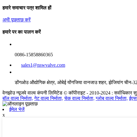
हमारे समाचार पत्र शामिल हों
अभी पूछताछ करें
हमारे पर का पालन करें
0086-15858860365
sales1@nswvalve.com
डोंगओउ औद्योगिक क्षेत्र, ओबेई योंगजिया वानजाउ शहर, झेजियांग चीन
वेनझोउ न्यूजवे वाल्व कंपनी लिमिटेड © कॉपीराइट - 2010-2024 : सर्वाधिकार सु
बॉल वाल्व निर्माता,
गेट वाल्व निर्माता,
चेक वाल्व निर्माता,
ग्लोब वाल्व निर्माता,
ईएसड
ईमेल भेजें
x