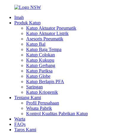
Imah
Produk Katup
Katup Aktuator Pneumatik
Katup Aktuator Listrik
Asesoris Pneumatik
Katup Bal
Katup Baja Tempa
Katup Colokan
Katup Kukupu
Katup Gerbang
Katup Pariksa
Katup Globe
Katup Berlapis PFA
Saringan
Katup Kriogenik
Tentang Kami
Profil Perusahaan
Wisata Pabrik
Kontrol Kualitas Pabrikan Katup
Warta
FAQs
Taros Kami