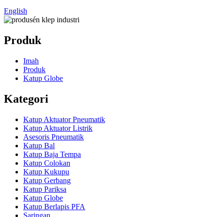
English
Produk
Imah
Produk
Katup Globe
Kategori
Katup Aktuator Pneumatik
Katup Aktuator Listrik
Asesoris Pneumatik
Katup Bal
Katup Baja Tempa
Katup Colokan
Katup Kukupu
Katup Gerbang
Katup Pariksa
Katup Globe
Katup Berlapis PFA
Saringan