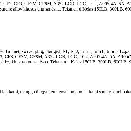
A351 CF3, CF8, CF3M, CF8M, A352 LCB, LCC, LC2, A995 4A. 5A, A10
e sareng alloy khusus anu sanésna. Tekanan ti Kelas 150LB, 300LB,
 Bonnet, swivel plug, Flanged, RF, RTJ, trim 1, trim 8, trim 5, Logam, 
CF3, CF8, CF3M, CF8M, A352 LCB, LCC, LC2, A995 4A. 5A, A105(N),
ng alloy khusus anu sanésna. Tekanan ti Kelas 150LB, 300LB, 600L
klep kami, mangga tinggalkeun email anjeun ka kami sareng kami baka