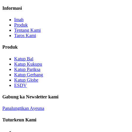
Informasi
Imah
Produk
Tentang Kami
Taros Kami
Produk
Katup Bal
Katup Kukupu
Katup Pariksa
Katup Gerbang
Katup Globe
ESDV
Gabung ka Newsletter kami
Panalungtikan Ayeuna
Tuturkeun Kami