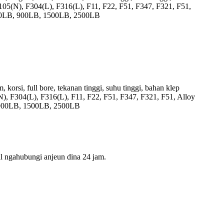
5(N), F304(L), F316(L), F11, F22, F51, F347, F321, F51,
 600LB, 900LB, 1500LB, 2500LB
korsi, full bore, tekanan tinggi, suhu tinggi, bahan klep
 F304(L), F316(L), F11, F22, F51, F347, F321, F51, Alloy
B, 900LB, 1500LB, 2500LB
l ngahubungi anjeun dina 24 jam.