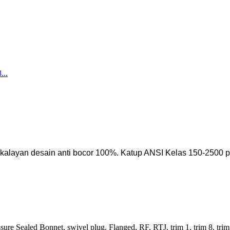
 kalayan desain anti bocor 100%. Katup ANSI Kelas 150-2500 pi
re Sealed Bonnet, swivel plug, Flanged, RF, RTJ, trim 1, trim 8, trim 5