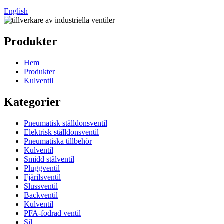
English
Produkter
Hem
Produkter
Kulventil
Kategorier
Pneumatisk ställdonsventil
Elektrisk ställdonsventil
Pneumatiska tillbehör
Kulventil
Smidd stålventil
Pluggventil
Fjärilsventil
Slussventil
Backventil
Kulventil
PFA-fodrad ventil
Sil