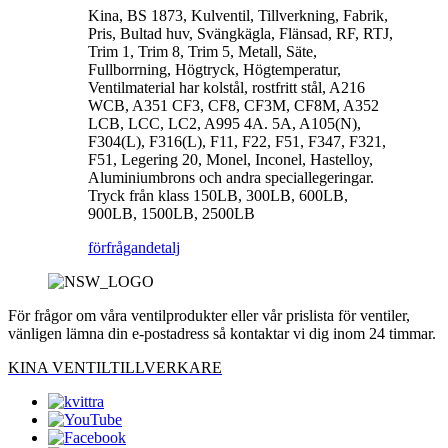
Kina, BS 1873, Kulventil, Tillverkning, Fabrik,
Pris, Bultad huv, Svängkägla, Flänsad, RF, RTJ,
Trim 1, Trim 8, Trim 5, Metall, Säte,
Fullborrning, Högtryck, Högtemperatur,
Ventilmaterial har kolstål, rostfritt stål, A216
WCB, A351 CF3, CF8, CF3M, CF8M, A352
LCB, LCC, LC2, A995 4A. 5A, A105(N),
F304(L), F316(L), F11, F22, F51, F347, F321,
F51, Legering 20, Monel, Inconel, Hastelloy,
Aluminiumbrons och andra speciallegeringar.
Tryck från klass 150LB, 300LB, 600LB,
900LB, 1500LB, 2500LB
förfrågan
detalj
För frågor om våra ventilprodukter eller vår prislista för ventiler,
vänligen lämna din e-postadress så kontaktar vi dig inom 24 timmar.
KINA VENTILTILLVERKARE