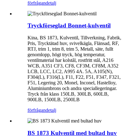
förfrågan
detalj
Tryckförseglad Bonnet-kulventil
Kina, BS 1873, Kulventil, Tillverkning, Fabrik,
Pris, Trycktätad huv, svivelkägla, Flänsad, RF,
RTJ, trim 1, trim 8, trim 5, Metall, säte, fullt
genomlopp, högt tryck, hög temperatur,
ventilmaterial har kolstål, rostfritt stål, A216
WCB, A351 CF3, CF8, CF3M, CF8M, A352
LCB, LCC, LC2, A995 4A. 5A, A105(N),
F304(L), F316(L), F11, F22, F51, F347, F321,
F51, Legering 20, Monel, Inconel, Hastelloy,
Aluminiumbrons och andra speciallegeringar.
Tryck från klass 150LB, 300LB, 600LB,
900LB, 1500LB, 2500LB
förfrågan
detalj
BS 1873 Kulventil med bultad huv