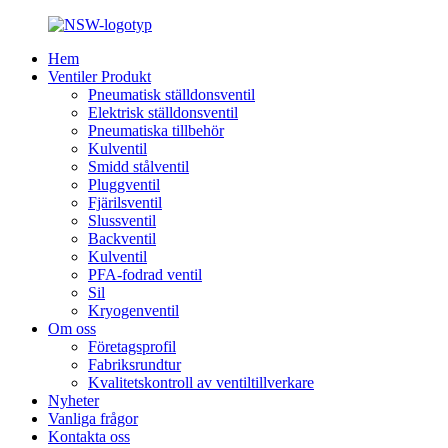
Hem
Ventiler Produkt
Pneumatisk ställdonsventil
Elektrisk ställdonsventil
Pneumatiska tillbehör
Kulventil
Smidd stålventil
Pluggventil
Fjärilsventil
Slussventil
Backventil
Kulventil
PFA-fodrad ventil
Sil
Kryogenventil
Om oss
Företagsprofil
Fabriksrundtur
Kvalitetskontroll av ventiltillverkare
Nyheter
Vanliga frågor
Kontakta oss