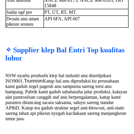
Anu sanésna
NACE MR-0175, NACE MR-0103, ISO
15848
Sadia ogé per
PT, UT, RT, MT.
Desain anu aman
API 6FA, API 607
pikeun seuneu
✧ Supplier klep Bal Éntri Top kualitas
luhur
NSW nyaéta produsén klep bal industri anu disertipikasi
ISO9001.
Trunnion
Katup bal anu diproduksi ku perusahaan
kami gaduh segel pageuh anu sampurna sareng torsi anu
hampang. Pabrik kami gaduh sababaraha jalur produksi, kalayan
alat pamrosésan canggih staf anu berpengalaman, katup kami
parantos dirancang sacara saksama, saluyu sareng standar
API6D. Katup ieu gaduh struktur segel anti-blowout, anti-static
sareng tahan api pikeun nyegah kacilakaan sareng manjangkeun
umur jasa.