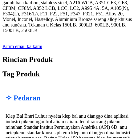
gaduh baja karbon, stainless steel, A216 WCB, A351 CF3, CF8,
CF3M, CF8M, A352 LCB, LCC, LC2, A995 4A. 5A, A105(N),
F304(L), F316(L), F11, F22, F51, F347, F321, F51, Alloy 20,
Monel, Inconel, Hastelloy, Aluminium Bronze sareng alloy khusus
anu sanésna. Tekanan ti Kelas 150LB, 300LB, 600LB, 900LB,
1500LB, 2500LB
Kirim email ka kami
Rincian Produk
Tag Produk
✧ Pedaran
Klep Bal Éntri Luhur nyaéta klep bal anu dianggo dina aplikasi
industri pikeun ngontrol aliran cairan. Ieu dirancang pikeun
minuhan Standar Institut Perminyakan Amérika (API) 6D, anu
netepkeun standar khusus pikeun klep anu dianggo dina industri