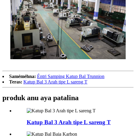
Saméméhna:
Éntri Samping Katup Bal Trunnion
Teras:
Katup Bal 3 Arah tipe L sareng T
produk anu aya patalina
Katup Bal 3 Arah tipe L sareng T