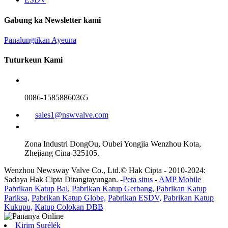
Gabung ka Newsletter kami
Panalungtikan Ayeuna
Tuturkeun Kami
0086-15858860365
sales1@nswvalve.com
Zona Industri DongOu, Oubei Yongjia Wenzhou Kota,
Zhejiang Cina-325105.
Wenzhou Newsway Valve Co., Ltd.© Hak Cipta - 2010-2024:
Sadaya Hak Cipta Ditangtayungan. -
Peta situs
-
AMP Mobile
Pabrikan Katup Bal,
Pabrikan Katup Gerbang,
Pabrikan Katup
Pariksa,
Pabrikan Katup Globe,
Pabrikan ESDV,
Pabrikan Katup
Kukupu,
Katup Colokan DBB
Kirim Surélék