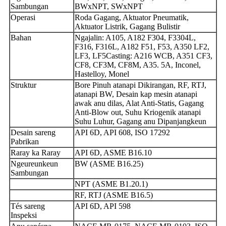
Sambungan
BWxNPT, SWxNPT
Operasi
Roda Gagang, Aktuator Pneumatik,
Aktuator Listrik, Gagang Bulistir
Bahan
Ngajalin: A105, A182 F304, F3304L,
F316, F316L, A182 F51, F53, A350 LF2,
LF3, LF5Casting: A216 WCB, A351 CF3,
CF8, CF3M, CF8M, A35. 5A, Inconel,
Hastelloy, Monel
Struktur
Bore Pinuh atanapi Dikirangan, RF, RTJ,
atanapi BW, Desain kap mesin atanapi
awak anu dilas, Alat Anti-Statis, Gagang
Anti-Blow out, Suhu Kriogenik atanapi
Suhu Luhur, Gagang anu Dipanjangkeun
Desain sareng
API 6D, API 608, ISO 17292
Pabrikan
Raray ka Raray
API 6D, ASME B16.10
Ngeureunkeun
BW (ASME B16.25)
Sambungan
NPT (ASME B1.20.1)
RF, RTJ (ASME B16.5)
Tés sareng
API 6D, API 598
Inspeksi