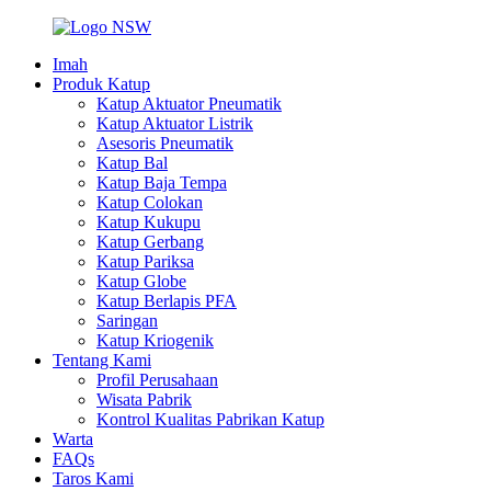
Imah
Produk Katup
Katup Aktuator Pneumatik
Katup Aktuator Listrik
Asesoris Pneumatik
Katup Bal
Katup Baja Tempa
Katup Colokan
Katup Kukupu
Katup Gerbang
Katup Pariksa
Katup Globe
Katup Berlapis PFA
Saringan
Katup Kriogenik
Tentang Kami
Profil Perusahaan
Wisata Pabrik
Kontrol Kualitas Pabrikan Katup
Warta
FAQs
Taros Kami