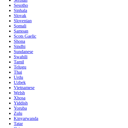
Serbian
Sesotho
Sinhala
Slovak
Slovenian
Somali
Samoan
Scots Gaelic
Shona
Sindhi
Sundanese
Swahili
Tamil
Telugu
Thai
Urdu
Uzbek
Vietnamese
Welsh
Xhosa
Yiddish
Yoruba
Zulu
Kinyarwanda
Tatar