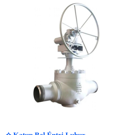
✧ Katup Bal Éntri Luhur