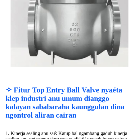
✧ Fitur Top Entry Ball Valve nyaéta
klep industri anu umum dianggo
kalayan sababaraha kaunggulan dina
ngontrol aliran cairan
1. Kinerja sealing anu saé: Katup bal ngambang gaduh kinerja
sealing anu saé sareng tiasa sacara efektif nyegah bocor cairan.