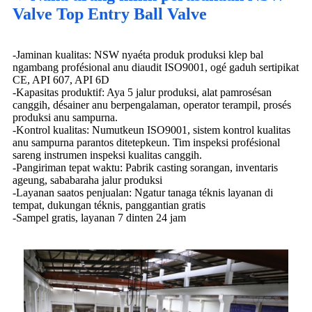
Valve Top Entry Ball Valve
-Jaminan kualitas: NSW nyaéta produk produksi klep bal
ngambang profésional anu diaudit ISO9001, ogé gaduh sertipikat
CE, API 607, API 6D
-Kapasitas produktif: Aya 5 jalur produksi, alat pamrosésan
canggih, désainer anu berpengalaman, operator terampil, prosés
produksi anu sampurna.
-Kontrol kualitas: Numutkeun ISO9001, sistem kontrol kualitas
anu sampurna parantos ditetepkeun. Tim inspeksi profésional
sareng instrumen inspeksi kualitas canggih.
-Pangiriman tepat waktu: Pabrik casting sorangan, inventaris
ageung, sababaraha jalur produksi
-Layanan saatos penjualan: Ngatur tanaga téknis layanan di
tempat, dukungan téknis, panggantian gratis
-Sampel gratis, layanan 7 dinten 24 jam