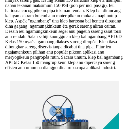
minyak sareng gas. Rating Kelas 150 hartosna klep éta mampuh
nahan tekanan maksimum 150 PSI (pon per inci pasagi). Ieu
hartosna cocog pikeun pipa tekanan rendah. Klep bal dirancang
kalayan cakram buleud anu muter pikeun muka atanapi nutup
klep. Aspék "ngambang" tina klep hartosna bal henteu dipasang
dina gagang, ngamungkinkeun éta gerak sareng aliran cairan.
Desain ieu ngamungkinkeun segel anu pageuh sareng sarat torsi
anu rendah. Salah sahiji kaunggulan klep bal ngambang API 6D
Kelas 150 nyaéta gampang diaksés sareng diropéa. Klep tiasa
dibongkar sareng diservis tanpa dicabut tina pipa. Fitur ieu
ngajantenkeun pilihan anu populér pikeun aplikasi anu
meryogikeun pangropéa rutin. Sacara umum, klep bal ngambang
API 6D Kelas 150 mangrupikeun klep anu dipercaya sareng
efisien anu umumna dianggo dina rupa-rupa aplikasi industri.