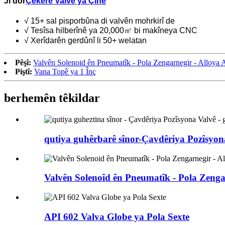
Ji dor
Çêkerê Valvê ya Çînê
√ 15+ sal pisporbûna di valvên mohrkirî de
√ Tesîsa hilberînê ya 20,000㎡ bi makîneya CNC
√ Xerîdarên gerdûnî li 50+ welatan
Pêşî:
Valvên Solenoid ên Pneumatîk - Pola Zengarnegir - Alloya
Piştî:
Vana Topê ya 1 Înç
berhemên têkildar
qutiya guhêrbarê sînor-Çavdêriya Pozîsyona 
Valvên Solenoîd ên Pneumatîk - Pola Zengar
API 602 Valva Globe ya Pola Sexte