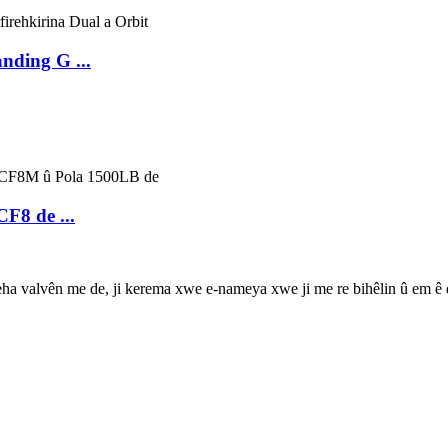
nding G ...
CF8 de ...
geha valvên me de, ji kerema xwe e-nameya xwe ji me re bihêlin û em ê 