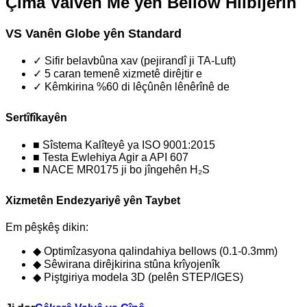
Çima Valvên Me yên Bellow Hilbijêrin
VS Vanên Globe yên Standard
✓ Sifir belavbûna xav (pejirandî ji TA-Luft)
✓ 5 caran temenê xizmetê dirêjtir e
✓ Kêmkirina %60 di lêçûnên lênêrînê de
Sertîfîkayên
■ Sîstema Kalîteyê ya ISO 9001:2015
■ Testa Ewlehiya Agir a API 607
■ NACE MR0175 ji bo jîngehên H₂S
Xizmetên Endezyariyê yên Taybet
Em pêşkêş dikin:
◆ Optimîzasyona qalindahiya bellows (0.1-0.3mm)
◆ Sêwirana dirêjkirina stûna krîyojenîk
◆ Piştgiriya modela 3D (pelên STEP/IGES)