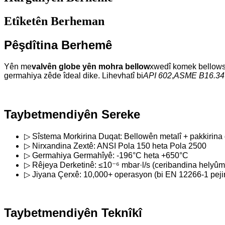
Etîketên Berheman
Pêşdîtina Berhemê
Yên me
valvên globe yên mohra bellow
xwedî komek bellowsê
germahiya zêde îdeal dike. Lihevhatî bi
API 602
,
ASME B16.34
Taybetmendiyên Sereke
▷ Sîstema Morkirina Duqat: Bellowên metalî + pakkirina g
▷ Nirxandina Zextê: ANSI Pola 150 heta Pola 2500
▷ Germahiya Germahîyê: -196°C heta +650°C
▷ Rêjeya Derketinê: ≤10⁻⁶ mbar·l/s (ceribandina helyûm
▷ Jiyana Çerxê: 10,000+ operasyon (bi EN 12266-1 peji
Taybetmendiyên Teknîkî