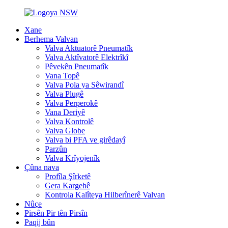
Xane
Berhema Valvan
Valva Aktuatorê Pneumatîk
Valva Aktîvatorê Elektrîkî
Pêvekên Pneumatîk
Vana Topê
Valva Pola ya Sêwirandî
Valva Plugê
Valva Perperokê
Vana Deriyê
Valva Kontrolê
Valva Globe
Valva bi PFA ve girêdayî
Parzûn
Valva Krîyojenîk
Çûna nava
Profîla Şîrketê
Gera Kargehê
Kontrola Kalîteya Hilberînerê Valvan
Nûçe
Pirsên Pir tên Pirsîn
Paqij bûn