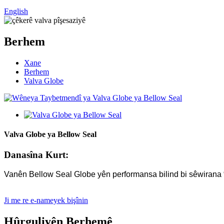
English
Berhem
Xane
Berhem
Valva Globe
Valva Globe ya Bellow Seal
Danasîna Kurt:
Vanên Bellow Seal Globe yên performansa bilind bi sêwirana
Ji me re e-nameyek bişînin
Hûrguliyên Berhemê