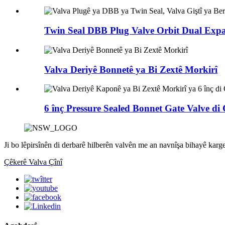
Twin Seal DBB Plug Valve Orbit Dual Expa
Valva Deriyê Bonnetê ya Bi Zextê Morkirî
6 înç Pressure Sealed Bonnet Gate Valve di 
Ji bo lêpirsînên di derbarê hilberên valvên me an navnîşa bihayê kar
Çêkerê Valva Çînî