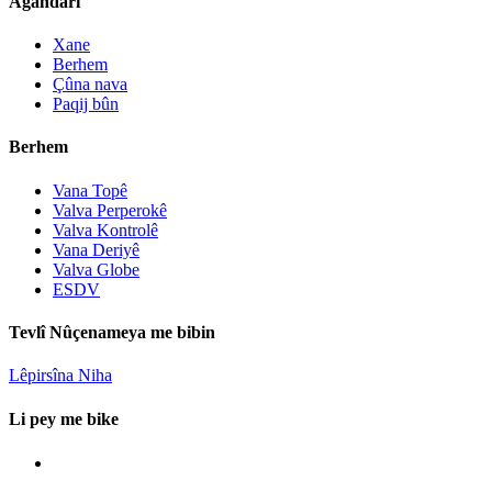
Agahdarî
Xane
Berhem
Çûna nava
Paqij bûn
Berhem
Vana Topê
Valva Perperokê
Valva Kontrolê
Vana Deriyê
Valva Globe
ESDV
Tevlî Nûçenameya me bibin
Lêpirsîna Niha
Li pey me bike