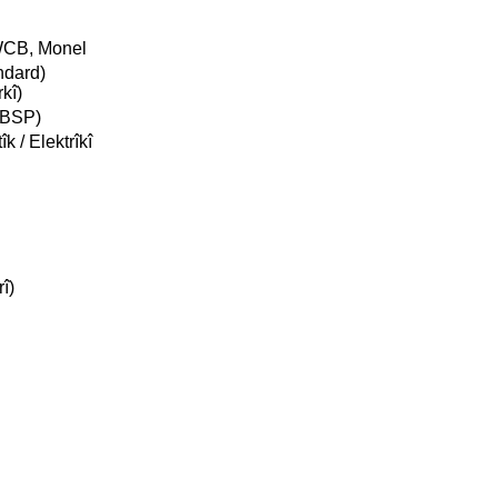
WCB, Monel
ndard)
kî)
/BSP)
 / Elektrîkî
î)