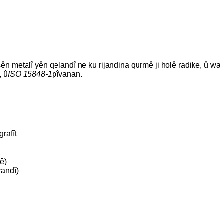
n metalî yên qelandî ne ku rijandina qurmê ji holê radike, û wa
, û
ISO 15848-1
pîvanan.
rafît
ê)
randî)