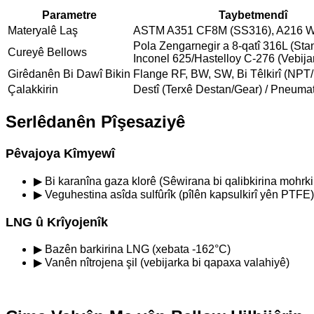
Parametre
Taybetmendî
Materyalê Laş
ASTM A351 CF8M (SS316), A216 
Pola Zengarnegir a 8-qatî 316L (Sta
Cureyê Bellows
Inconel 625/Hastelloy C-276 (Vebijar
Girêdanên Bi Dawî Bikin
Flange RF, BW, SW, Bi Têlkirî (NPT
Çalakkirin
Destî (Terxê Destan/Gear) / Pneumatîk
Serlêdanên Pîşesaziyê
Pêvajoya Kîmyewî
▶ Bi karanîna gaza klorê (Sêwirana bi qalibkirina mohrkir
▶ Veguhestina asîda sulfûrîk (pîlên kapsulkirî yên PTFE)
LNG û Krîyojenîk
▶ Bazên barkirina LNG (xebata -162°C)
▶ Vanên nîtrojena şil (vebijarka bi qapaxa valahiyê)