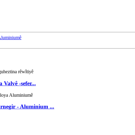
 Aluminiumê
Valvê -sefer...
negir - Aluminium ...