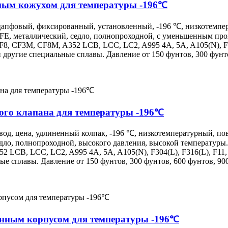
ным кожухом для температуры -196℃
апфовый, фиксированный, установленный, -196 ℃, низкотемперат
E, металлический, седло, полнопроходной, с уменьшенным прох
, CF3M, CF8M, A352 LCB, LCC, LC2, A995 4A, 5A, A105(N), F304(
 другие специальные сплавы. Давление от 150 фунтов, 300 фунто
ого клапана для температуры -196℃
авод, цена, удлиненный колпак, -196 ℃, низкотемпературный, по
едло, полнопроходной, высокого давления, высокой температуры
LCB, LCC, LC2, A995 4A, 5A, A105(N), F304(L), F316(L), F11, F2
ые сплавы. Давление от 150 фунтов, 300 фунтов, 600 фунтов, 90
енным корпусом для температуры -196℃