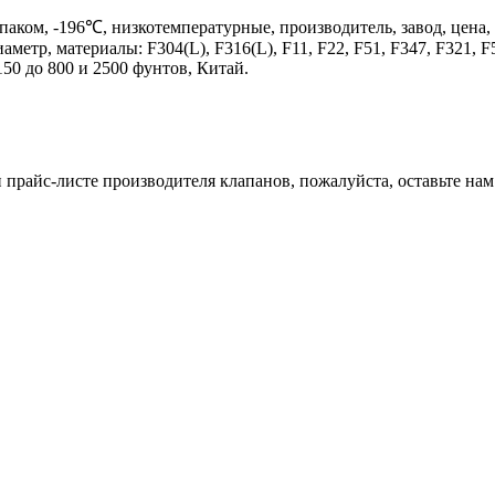
аком, -196℃, низкотемпературные, производитель, завод, цена,
етр, материалы: F304(L), F316(L), F11, F22, F51, F347, F321, F
50 до 800 и 2500 фунтов, Китай.
райс-листе производителя клапанов, пожалуйста, оставьте нам 