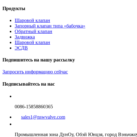
Продукты
Шаровой клапан
Запорный клапан типа «бабочка»
Обратный клапан
Задвижка
Шаровой клапан
ЭСДВ
Подпишитесь на нашу рассылку
Запросить информацию сейчас
Подписывайтесь на нас
0086-15858860365
sales1@nswvalve.com
Промышленная зона ДунОу, Обэй Юнцзя, город Вэньчжоу