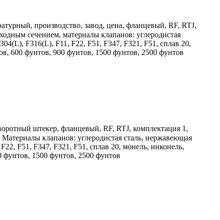
урный, производство, завод, цена, фланцевый, RF, RTJ,
одным сечением, материалы клапанов: углеродистая
L), F316(L), F11, F22, F51, F347, F321, F51, сплав 20,
в, 600 фунтов, 900 фунтов, 1500 фунтов, 2500 фунтов
воротный штекер, фланцевый, RF, RTJ, комплектация 1,
. Материалы клапанов: углеродистая сталь, нержавеющая
2, F51, F347, F321, F51, сплав 20, монель, инконель,
0 фунтов, 1500 фунтов, 2500 фунтов