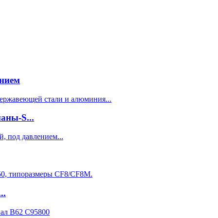
нием
аны-S...
..