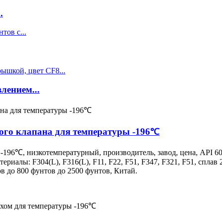
.
лением...
ого клапана для температуры -196℃
-196℃, низкотемпературный, производитель, завод, цена, API 6
риалы: F304(L), F316(L), F11, F22, F51, F347, F321, F51, сплав 
в до 800 фунтов до 2500 фунтов, Китай.