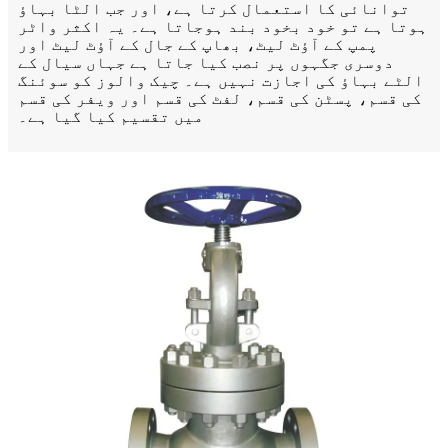
توانائی کا استعمال کرتا ہے، اور جب الٹا بہاؤ
ہوتا ہے تو خود بخود بند ہوجاتا ہے۔ یہ اکثر واٹر
پمپ کے آؤٹ لیٹ، بھاپ کے جال کے آؤٹ لیٹ اور
دوسری جگہوں پر نصب کیا جاتا ہے جہاں سیال کے
الٹے بہاؤ کی اجازت نہیں ہے۔ چیک والوز کو سوئنگ
کی قسم، پسٹن کی قسم، لفٹ کی قسم اور ویفر کی قسم
میں تقسیم کیا گیا ہے۔