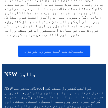
پاور وغیرہ میں بڑے پیمانے پر استعمال ہوتے ہیں۔
کام کے مختلف سخت حالات جیسے کہ اعلی درجہ حرارت،
ہائی پریشر، مضبوط تیزابیت، مضبوط الکلینٹی،
زیادہ رگڑ وغیرہ۔ ہمارے والوز انتہائی ورسٹائل
ہیں۔ اگر آپ کو پائپ لائن میڈیا کے بہاؤ کنٹرول،
درجہ حرارت کنٹرول، پی ایچ کنٹرول وغیرہ کی
ضرورت ہے، تو ہمارے انجینئرز آپ کو پیشہ ورانہ
مشورہ اور انتخاب بھی فراہم کریں گے۔
تفصیلات کے لیے مشورہ کریں۔
NSW والوز
NSW سختی سے ISO9001 کوالٹی کنٹرول سسٹم کی
تعمیل کرتا ہے۔ ہم والو باڈی، والو کور، اندرونی
حصوں اور فاسٹنرز کے ابتدائی خالی جگہوں سے شروع
کرتے ہیں، پھر پروسیس، اسمبل، ٹیسٹ، پینٹ، اور
آخر میں پیکج اور شپ کرتے ہیں۔ والو کے زیرو