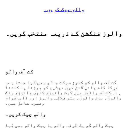
والو چیک کریں۔
والوز فنکشن کے ذریعہ منتخب کریں۔
کٹ آف والو
کٹ آف والو کو کلوز سرکٹ والو بھی کہا جاتا ہے۔
اس کا کام پائپ لائن میں میڈیم کو جوڑنا یا کاٹنا
ہے۔ کٹ آف والوز میں گیٹ والوز، گلوب والوز، پلگ
والوز، بال والوز، بٹر فلائی والوز اور ڈایافرام
وغیرہ شامل ہیں۔
والو چیک کریں۔
چیک والو کو یک طرفہ والو یا چیک والو بھی کہا