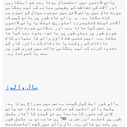
پائپ لائنوں میں استعمال ہوتا ہے، جو اہلکاروں
اور آلات کی حفاظت کو یقینی بنانے کے لیے ہنگامی
صورت حال میں پائپ لائن میں موجود سیال کو تیزی سے
کاٹ سکتا ہے۔ یہ والو عام طور پر مائع گیس کے
آلات، ٹینک کنٹینرز، اسٹوریج ٹینک یا پائپ لائنوں
پر نصب کیا جاتا ہے، اور ہنگامی صورت حال میں
فوری طور پر دستی طور پر یا خود بخود بند کیا جا
سکتا ہے۔ ایمرجنسی شٹ ڈاؤن والو کا بنیادی کام
حادثات کو روکنے یا حادثات کے دائرہ کار کو
محدود کرنے کے لیے ہنگامی حالت میں فوری طور پر
بند یا کھولنا ہے۔
بال والوز
والو کور ایک گول گیند ہے جس میں سوراخ ہوتا ہے۔
پلیٹ والو اسٹیم کو حرکت دیتی ہے تاکہ جب پائپ
لائن کے محور کا سامنا ہو تو گیند کا آغاز مکمل
طور پر کھلے، اور جب یہ 90° ہو جائے تو یہ مکمل طور
پر بند ہو جاتی ہے۔ بال والو میں کچھ ایڈجسٹمنٹ