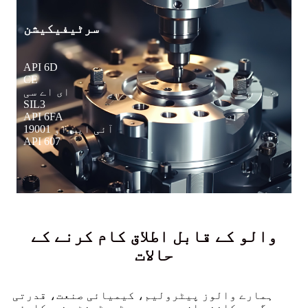
سرٹیفیکیشن
API 6D
CE
ای اے سی
SIL3
API 6FA
آئی ایس او 19001
API 607
والو کے قابل اطلاق کام کرنے کے
حالات
ہمارے والوز پیٹرولیم، کیمیائی صنعت، قدرتی
گیس، کاغذ سازی، سیوریج ٹریٹمنٹ، نیوکلیئر