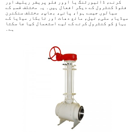
کرنے، ڈائیورٹنگ یا اوور فلو پریشر ریلیف اور
فلوڈ کنٹرول کے دیگر افعال ہیں۔ یہ مختلف قسم کے
سیالوں جیسے ہوا، پانی، بھاپ، مختلف سنکنرن
میڈیا، مٹی، تیل، مائع دھات اور تابکار میڈیا کے
بہاؤ کو کنٹرول کرنے کے لیے استعمال کیا جا سکتا
ہے۔