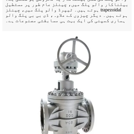
بیلناکار والو پلگ میں، چینلز عام طور پر مستطیل
ہوتے ہیں۔ ٹیپرڈ والو پلگ میں، چینلز trapezoidal
ہوتے ہیں۔ دیگر چیزوں کے علاوہ، ڈی بی بی پلگ والو
ہماری کمپنی کی ایک بہت ہی مسابقتی مصنوعات ہے۔