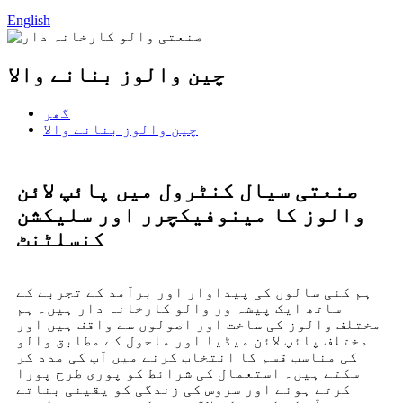
English
چین والوز بنانے والا
گھر
چین والوز بنانے والا
صنعتی سیال کنٹرول میں پائپ لائن
والوز کا مینوفیکچرر اور سلیکشن
کنسلٹنٹ
ہم کئی سالوں کی پیداوار اور برآمد کے تجربے کے
ساتھ ایک پیشہ ور والو کارخانہ دار ہیں۔ ہم
مختلف والوز کی ساخت اور اصولوں سے واقف ہیں اور
مختلف پائپ لائن میڈیا اور ماحول کے مطابق والو
کی مناسب قسم کا انتخاب کرنے میں آپ کی مدد کر
سکتے ہیں۔ استعمال کی شرائط کو پوری طرح پورا
کرتے ہوئے اور سروس کی زندگی کو یقینی بناتے