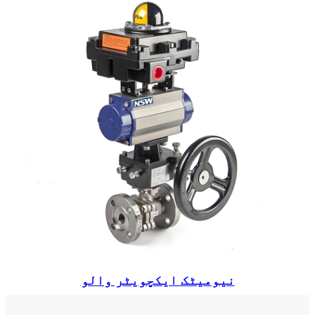
نیومیٹک ایکچویٹر والو