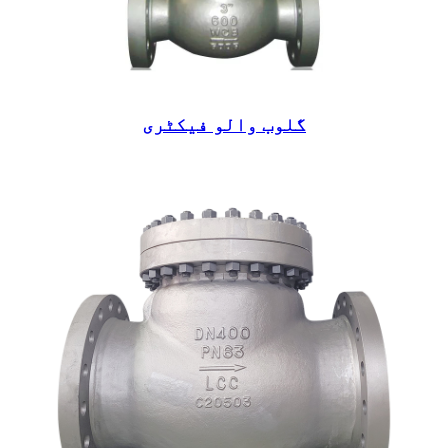
گلوب والو فیکٹری