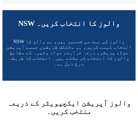
NSW والوز کا انتخاب کریں۔
NSW والوز کی بہت سی قسمیں ہیں، ہم والو کا
انتخاب کیسے کریں، ہم مختلف طریقوں جیسے آپریشن
موڈ، پریشر، درجہ حرارت، مواد وغیرہ کے مطابق
والوز کا انتخاب کر سکتے ہیں۔ انتخاب کا طریقہ
درج ذیل ہے۔
والوز آپریشن ایکچیویٹر کے ذریعہ
منتخب کریں۔