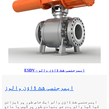
ESDV - ایمرجنسی شٹ ڈاؤن والو
ایمرجنسی شٹ ڈاؤن والوز
ایمرجنسی شٹ ڈاؤن والو ایک خاص طور پر ڈیزائن
کیا گیا والو ہے، جو بنیادی طور پر گیس یا مائع