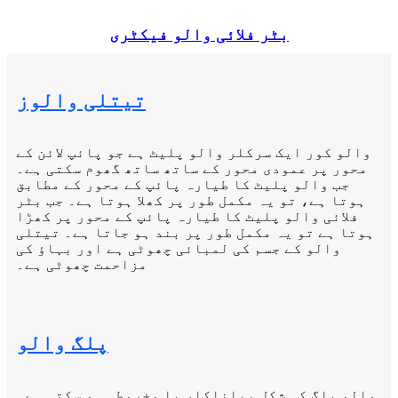
بٹر فلائی والو فیکٹری
تیتلی والوز
والو کور ایک سرکلر والو پلیٹ ہے جو پائپ لائن کے
محور پر عمودی محور کے ساتھ ساتھ گھوم سکتی ہے۔
جب والو پلیٹ کا طیارہ پائپ کے محور کے مطابق
ہوتا ہے، تو یہ مکمل طور پر کھلا ہوتا ہے۔ جب بٹر
فلائی والو پلیٹ کا طیارہ پائپ کے محور پر کھڑا
ہوتا ہے تو یہ مکمل طور پر بند ہو جاتا ہے۔ تیتلی
والو کے جسم کی لمبائی چھوٹی ہے اور بہاؤ کی
مزاحمت چھوٹی ہے۔
پلگ والو
والو پلگ کی شکل بیلناکار یا مخروطی ہو سکتی ہے۔