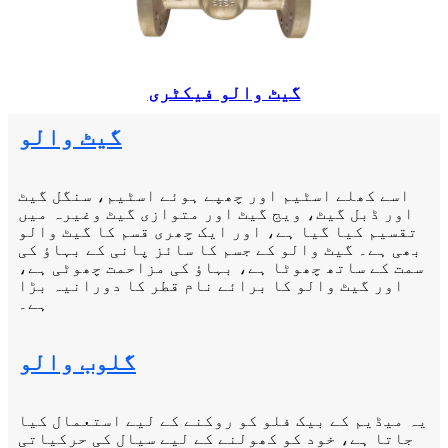
گیٹ والو فیکٹری
گیٹ والو
اسے کھلے اسٹیم اور چھپے ہوئے اسٹیم، سنگل گیٹ
اور ڈبل گیٹ، ویج گیٹ اور متوازی گیٹ وغیرہ میں
تقسیم کیا گیا ہے، اور ایک چھری قسم کا گیٹ والو
بھی ہے۔ گیٹ والو کے جسم کا سائز پانی کے بہاؤ کی
سمت کے ساتھ چھوٹا ہے، بہاؤ کی مزاحمت چھوٹی ہے،
اور گیٹ والو کا برائے نام قطر کا دورانیہ بڑا
ہے۔
گلوب والو
یہ میڈیم کے بیک فلو کو روکنے کے لیے استعمال کیا
جاتا ہے، خود کو کھولنے کے لیے سیال کی حرکیاتی