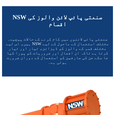
NSW صنعتی پائپ لائن والوز کی
اقسام
صنعتی پائپ لائنوں میں کام کرنے کے حالات پیچیدہ
ہیں، اس لیے NSW مختلف استعمال کے ماحول کے لیے
مختلف قسم کے والوز کو ڈیزائن، تیار اور تیار
کرتا ہے تاکہ ان افعال اور ضروریات کو پورا کیا
جا سکے جن کی صارفین کو استعمال کے دوران ضرورت
ہوتی ہے۔