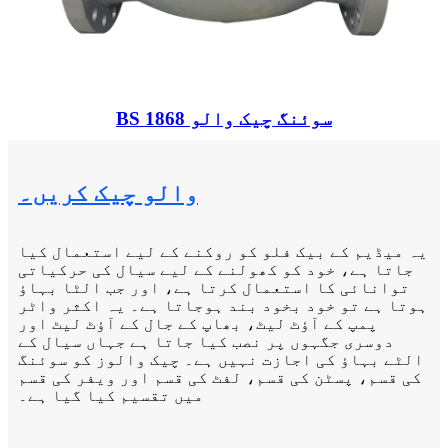
BS 1868 سوئنگ چیک والو
والو چیک کریں۔
یہ میڈیم کے بیک فلو کو روکنے کے لیے استعمال کیا
جاتا ہے، خود کو کھولنے کے لیے سیال کی حرکیاتی
توانائی کا استعمال کرتا ہے، اور جب الٹا بہاؤ
ہوتا ہے تو خود بخود بند ہوجاتا ہے۔ یہ اکثر واٹر
پمپ کے آؤٹ لیٹ، بھاپ کے جال کے آؤٹ لیٹ اور
دوسری جگہوں پر نصب کیا جاتا ہے جہاں سیال کے
الٹے بہاؤ کی اجازت نہیں ہے۔ چیک والوز کو سوئنگ
کی قسم، پسٹن کی قسم، لفٹ کی قسم اور ویفر کی قسم
میں تقسیم کیا گیا ہے۔