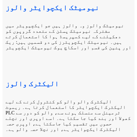
نیومیٹک ایکچوایٹر والوز
نیومیٹک والوز وہ والوز ہیں جو ایکچیویٹر میں
مشترکہ نیومیٹک پسٹن کے متعدد گروپوں کو
دھکیلنے کے لیے کمپریسڈ ہوا کا استعمال کرتے
ہیں۔ نیومیٹک ایکچویٹرز کی دو قسمیں ہیں: ریک
اور پنین کی قسم اور اسکاچ یوک نیومیٹک ایکچویٹر
الیکٹرک والوز
الیکٹرک والو والو کو کنٹرول کرنے کے لیے
الیکٹرک ایکچوایٹر کا استعمال کرتا ہے۔ ریموٹ
PLC ٹرمینل سے منسلک ہونے سے، والو کو دور سے
کھولا اور بند کیا جا سکتا ہے۔ اسے اوپری اور نچلے
حصوں میں تقسیم کیا جاسکتا ہے، اوپری حصہ
الیکٹرک ایکچوایٹر ہے، اور نچلا حصہ والو ہے۔