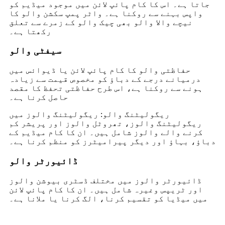
جاتا ہے۔ اس کا کام پائپ لائن میں موجود میڈیم کو
واپس بہنے سے روکنا ہے۔ واٹر پمپ سکشن والو کا
نیچے والا والو بھی چیک والو کے زمرے سے تعلق
رکھتا ہے۔
سیفٹی والو
حفاظتی والو کا کام پائپ لائن یا ڈیوائس میں
درمیانے درجے کے دباؤ کو مخصوص قیمت سے زیادہ
ہونے سے روکنا ہے، اس طرح حفاظتی تحفظ کا مقصد
حاصل کرنا ہے۔
ریگولیٹنگ والو: ریگولیٹنگ والوز میں
ریگولیٹنگ والوز، تھروٹل والوز اور پریشر کم
کرنے والے والوز شامل ہیں۔ ان کا کام میڈیم کے
دباؤ، بہاؤ اور دیگر پیرامیٹرز کو منظم کرنا ہے۔
ڈائیورٹر والو
ڈائیورٹر والوز میں مختلف ڈسٹری بیوشن والوز
اور ٹریپس وغیرہ شامل ہیں۔ ان کا کام پائپ لائن
میں میڈیا کو تقسیم کرنا، الگ کرنا یا ملانا ہے۔