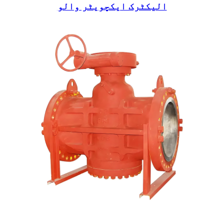
الیکٹرک ایکچویٹر والو