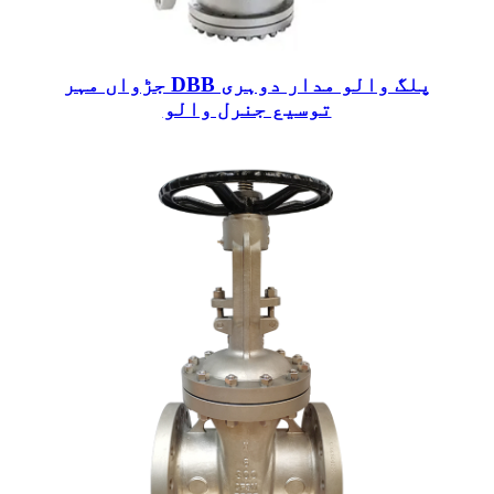
جڑواں مہر DBB پلگ والو مدار دوہری
توسیع جنرل والو