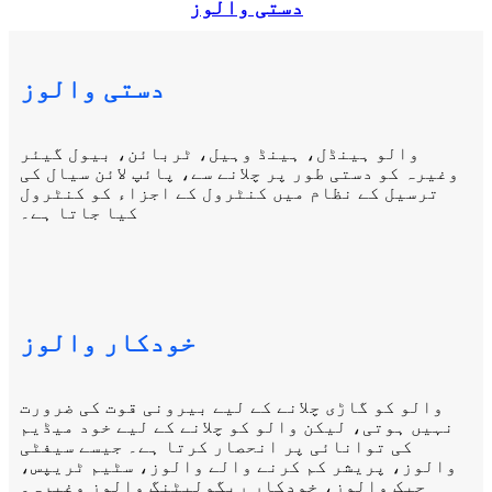
دستی والوز
دستی والوز
والو ہینڈل، ہینڈ وہیل، ٹربائن، بیول گیئر
وغیرہ کو دستی طور پر چلانے سے، پائپ لائن سیال کی
ترسیل کے نظام میں کنٹرول کے اجزاء کو کنٹرول
کیا جاتا ہے۔
خودکار والوز
والو کو گاڑی چلانے کے لیے بیرونی قوت کی ضرورت
نہیں ہوتی، لیکن والو کو چلانے کے لیے خود میڈیم
کی توانائی پر انحصار کرتا ہے۔ جیسے سیفٹی
والوز، پریشر کم کرنے والے والوز، سٹیم ٹریپس،
چیک والوز، خودکار ریگولیٹنگ والوز وغیرہ۔