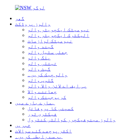
گھر
والوز پروڈکٹ
نیومیٹک ایکچویٹر والو
الیکٹرک ایکچویٹر والو
نیومیٹک لوازمات
گیند والو
جعلی سٹیل والو
پلگ والو
تیتلی والو
گیٹ والو
والو چیک کریں۔
گلوب والو
پی ایف اے لائن والا والو
چھاننے والا
کریوجینک والو
ہمارے بارے میں
کمپنی کا پروفائل
فیکٹری ٹور
والوز مینوفیکچرر کوالٹی کنٹرول
خبریں
اکثر پوچھے گئے سوالات
ہم سے رابطہ کریں۔