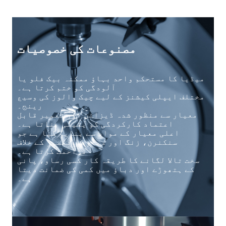
مصنوعات کی خصوصیات
میڈیا کا مستحکم واحد بہاؤ ممکنہ بیک فلو یا
آلودگی کو ختم کرتا ہے۔
مختلف ایپلی کیشنز کے لیے چیک والوز کی وسیع
رینج۔
معیار سے منظور شدہ ڈیزائن اور تعمیر قابل
اعتماد کارکردگی کو یقینی بناتا ہے۔
اعلی معیار کے مواد سے بنایا گیا ہے جو
سنکنرن، زنگ اور دباؤ کی تعمیر کے خلاف
مزاحمت کرتا ہے۔
سخت تالا لگانے کا طریقہ کار کسی رساو، پانی
کے ہتھوڑے اور دباؤ میں کمی کی ضمانت دیتا
ہے۔