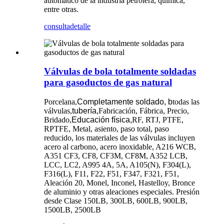
automático de la industria petrolera, química,
entre otras.
consulta
detalle
Válvulas de bola totalmente soldadas
para gasoductos de gas natural
Porcelana,
Completamente soldado, b
todas las
válvulas,
tubería,
Fabricación, Fábrica, Precio,
Bridado,
Educación física,
RF, RTJ, PTFE,
RPTFE, Metal, asiento, paso total, paso
reducido, los materiales de las válvulas incluyen
acero al carbono, acero inoxidable, A216 WCB,
A351 CF3, CF8, CF3M, CF8M, A352 LCB,
LCC, LC2, A995 4A, 5A, A105(N), F304(L),
F316(L), F11, F22, F51, F347, F321, F51,
Aleación 20, Monel, Inconel, Hastelloy, Bronce
de aluminio y otras aleaciones especiales. Presión
desde Clase 150LB, 300LB, 600LB, 900LB,
1500LB, 2500LB