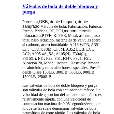
Válvulas de bola de doble bloqueo y
purga
Porcelana,
DBB, doble bloqueo, doble
sangrado,
Válvula de bola, Fabricación, Fábrica,
Precio, Bridada, RF, RTJ,
mononucleosis
infecciosa,
PTFE, RPTFE, Metal, asiento, paso
total, paso reducido, materiales de válvulas acero
al carbono, acero inoxidable, A216 WCB, A351
CF3, CF8, CF3M, CF8M, A352 LCB, LCC,
LC2, A995 4A, 5A, A105(N), F304(L),
F316(L), F11, F22, F51, F347, F321, F51,
Aleación 20, Monel, Inconel, Hastelloy, Bronce
de aluminio y otras aleaciones especiales. Presión
desde Clase 150LB, 300LB, 600LB, 900LB,
1500LB, 2500LB
Las válvulas de bola de doble bloqueo y purga
son válvulas de bola con actuador neumático. La
velocidad de ejecución del actuador neumático es
relativamente rápida, con una velocidad de
conmutación máxima de 0,05 segundos/vez, por
lo que se las suele denominar válvulas de bola
neumáticas de corte rápido. Las válvulas de bola