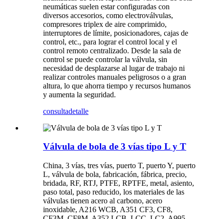
neumáticas suelen estar configuradas con
diversos accesorios, como electroválvulas,
compresores triplex de aire comprimido,
interruptores de límite, posicionadores, cajas de
control, etc., para lograr el control local y el
control remoto centralizado. Desde la sala de
control se puede controlar la válvula, sin
necesidad de desplazarse al lugar de trabajo ni
realizar controles manuales peligrosos o a gran
altura, lo que ahorra tiempo y recursos humanos
y aumenta la seguridad.
consulta
detalle
Válvula de bola de 3 vías tipo L y T
China, 3 vías, tres vías, puerto T, puerto Y, puerto
L, válvula de bola, fabricación, fábrica, precio,
bridada, RF, RTJ, PTFE, RPTFE, metal, asiento,
paso total, paso reducido, los materiales de las
válvulas tienen acero al carbono, acero
inoxidable, A216 WCB, A351 CF3, CF8,
CF3M, CF8M, A352 LCB, LCC, LC2, A995