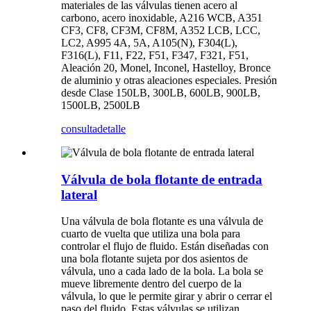
materiales de las válvulas tienen acero al
carbono, acero inoxidable, A216 WCB, A351
CF3, CF8, CF3M, CF8M, A352 LCB, LCC,
LC2, A995 4A, 5A, A105(N), F304(L),
F316(L), F11, F22, F51, F347, F321, F51,
Aleación 20, Monel, Inconel, Hastelloy, Bronce
de aluminio y otras aleaciones especiales. Presión
desde Clase 150LB, 300LB, 600LB, 900LB,
1500LB, 2500LB
consulta
detalle
Válvula de bola flotante de entrada
lateral
Una válvula de bola flotante es una válvula de
cuarto de vuelta que utiliza una bola para
controlar el flujo de fluido. Están diseñadas con
una bola flotante sujeta por dos asientos de
válvula, uno a cada lado de la bola. La bola se
mueve libremente dentro del cuerpo de la
válvula, lo que le permite girar y abrir o cerrar el
paso del fluido. Estas válvulas se utilizan