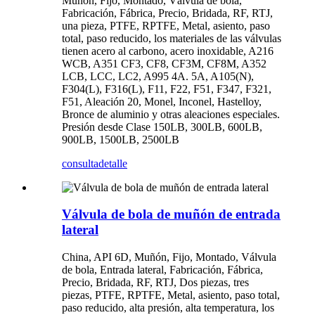
Muñón, Fijo, Montado, Válvula de bola,
Fabricación, Fábrica, Precio, Bridada, RF, RTJ,
una pieza, PTFE, RPTFE, Metal, asiento, paso
total, paso reducido, los materiales de las válvulas
tienen acero al carbono, acero inoxidable, A216
WCB, A351 CF3, CF8, CF3M, CF8M, A352
LCB, LCC, LC2, A995 4A. 5A, A105(N),
F304(L), F316(L), F11, F22, F51, F347, F321,
F51, Aleación 20, Monel, Inconel, Hastelloy,
Bronce de aluminio y otras aleaciones especiales.
Presión desde Clase 150LB, 300LB, 600LB,
900LB, 1500LB, 2500LB
consulta
detalle
Válvula de bola de muñón de entrada
lateral
China, API 6D, Muñón, Fijo, Montado, Válvula
de bola, Entrada lateral, Fabricación, Fábrica,
Precio, Bridada, RF, RTJ, Dos piezas, tres
piezas, PTFE, RPTFE, Metal, asiento, paso total,
paso reducido, alta presión, alta temperatura, los