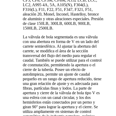
CF3, CF8, CF3M, CF8M, A352 LCB, LCC,
LC2, A995 4A, 5A, A105(N), F304(L),
F316(L), F11, F22, F51, F347, F321, F51,
aleación 20, Monel, Inconel, Hastelloy, bronce
de aluminio y otras aleaciones especiales. Presión
de clase 150LB, 300LB, 600LB, 900LB,
1500LB, 2500LB.
La válvula de bola segmentada es una válvula
con una abertura en forma de V en un lado del
carrete semiesférico. Al ajustar la abertura del
carrete, se modifica el área de la sección
transversal del flujo del medio para regular el
caudal. También se puede utilizar para el control
de conmutación, permitiendo la apertura o el
cierre de la tubería. Posee un efecto de
autolimpieza, permite un ajuste de caudal
pequeño en un rango de apertura reducido, tiene
una gran relación de ajuste y es adecuada para
fibras, partículas finas y lodos. La parte de
apertura y cierre de la válvula de bola tipo V es
una esfera con un canal circular, y los dos
hemisferios están conectados por un perno y
giran 90° para lograr la apertura y el cierre. Se
utiliza ampliamente en sistemas de control