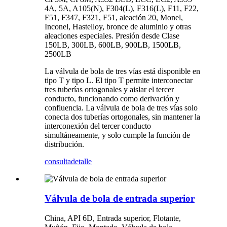
4A, 5A, A105(N), F304(L), F316(L), F11, F22,
F51, F347, F321, F51, aleación 20, Monel,
Inconel, Hastelloy, bronce de aluminio y otras
aleaciones especiales. Presión desde Clase
150LB, 300LB, 600LB, 900LB, 1500LB,
2500LB
La válvula de bola de tres vías está disponible en
tipo T y tipo L. El tipo T permite interconectar
tres tuberías ortogonales y aislar el tercer
conducto, funcionando como derivación y
confluencia. La válvula de bola de tres vías solo
conecta dos tuberías ortogonales, sin mantener la
interconexión del tercer conducto
simultáneamente, y solo cumple la función de
distribución.
consulta
detalle
Válvula de bola de entrada superior
China, API 6D, Entrada superior, Flotante,